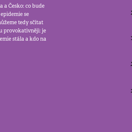
ka a Česko: co bude
í epidemie se
můžeme tedy sčítat
u provokativněji: je
demie stála a kdo na