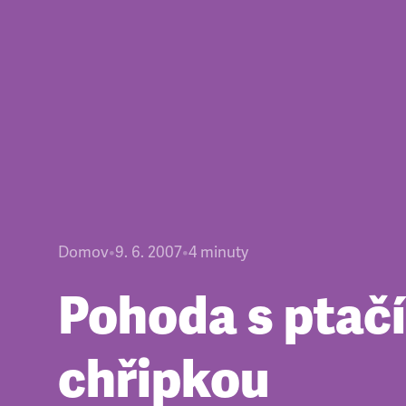
Domov
•
9. 6. 2007
•
4
minuty
Pohoda s ptačí
chřipkou