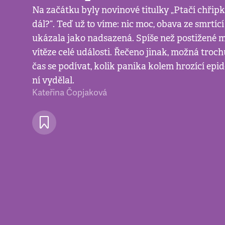
Na začátku byly novinové titulky „Ptačí chřip
dál?“. Teď už to víme: nic moc, obava ze smrtíc
ukázala jako nadsazená. Spíše než postižené 
vítěze celé události. Řečeno jinak, možná troch
čas se podívat, kolik panika kolem hrozící epi
ní vydělal.
Kateřina Čopjaková