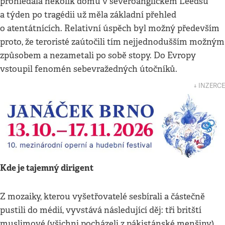
prohledala několik domů v severoanglickém Leedsu
a týden po tragédii už měla základní přehled
o atentátnících. Relativní úspěch byl možný především
proto, že teroristé zaútočili tím nejjednodušším možným
způsobem a nezametali po sobě stopy. Do Evropy
vstoupil fenomén sebevražedných útočníků.
↓ INZERCE
Kde je tajemný dirigent
Z mozaiky, kterou vyšetřovatelé sesbírali a částečně
pustili do médií, vyvstává následující děj: tři britští
muslimové (všichni pocházeli z pákistánské menšiny)