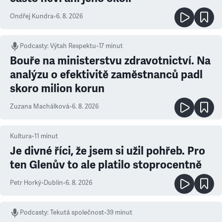
Ondřej Kundra
•
6. 8. 2026
Podcasty
:
Výtah Respektu
•
17 minut
Bouře na ministerstvu zdravotnictví. Na
analýzu o efektivitě zaměstnanců padl
skoro milion korun
Zuzana Machálková
•
6. 8. 2026
Kultura
•
11
minut
Je divné říci, že jsem si užil pohřeb. Pro
ten Glenův to ale platilo stoprocentně
Petr Horký
•
Dublin
•
6. 8. 2026
Podcasty
:
Tekutá společnost
•
39 minut