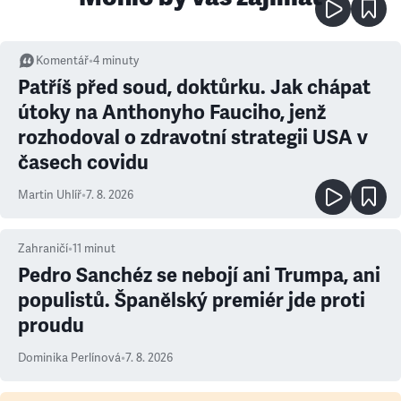
Komentář
•
4
minuty
Patříš před soud, doktůrku. Jak chápat
útoky na Anthonyho Fauciho, jenž
rozhodoval o zdravotní strategii USA v
časech covidu
Martin Uhlíř
•
7. 8. 2026
Zahraničí
•
11
minut
Pedro Sanchéz se nebojí ani Trumpa, ani
populistů. Španělský premiér jde proti
proudu
Dominika Perlínová
•
7. 8. 2026