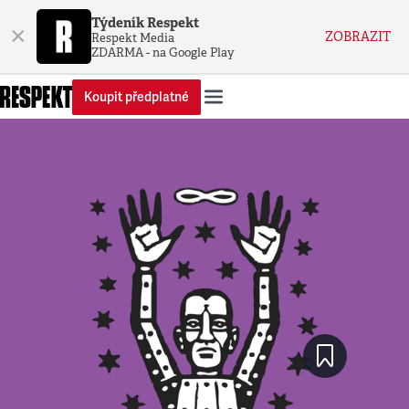
Týdeník Respekt
×
ZOBRAZIT
Respekt Media
ZDARMA - na Google Play
Koupit předplatné