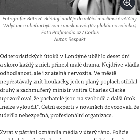
Fotografie: Britové vkládají naděje do mlčící muslimské většiny.
Vždyť mezi oběťmi byli sami muslimové. (Viz plakát na snímku.)
Foto Profimedia.cz / Corbis
Autor: Respekt
Od teroristických útoků v Londýně uběhlo deset dní
a skoro každý z nich přinesl malé drama. Nejdříve vládla
odhodlanost, ale i znatelná nervozita. Ve městě
nepřestávaly znít houkačky, jeden planý poplach střídal
druhý a zachmuřený ministr vnitra Charles Clarke
upozorňoval, že pachatelé jsou na svobodě a další útok
„nelze vyloučit“. Četní experti v novinách dovozovali, že
udeřila nebezpečná, profesionální organizace.
Zvrat v pátrání oznámila média v úterý ráno. Policie