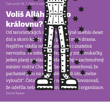
Zahraničí
•
18. 7. 2005
•
6
minut
Volíš Alláha, nebo
královnu?
Od teroristických útoků v Londýně uběhlo deset
dní a skoro každý z nich přinesl malé drama.
Nejdříve vládla odhodlanost, ale i znatelná
nervozita. Ve městě nepřestávaly znít houkačky,
jeden planý poplach střídal druhý a zachmuřený
ministr vnitra Charles Clarke upozorňoval, že
pachatelé jsou na svobodě a další útok „nelze
vyloučit“. Četní experti v novinách dovozovali,
že udeřila nebezpečná, profesionální organizace.
Daniel Kaiser