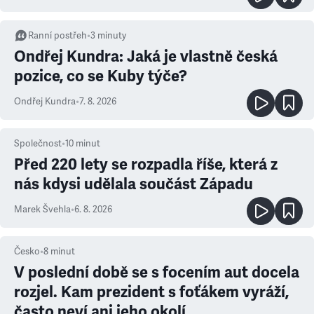
Ranní postřeh
•
3
minuty
Ondřej Kundra: Jaká je vlastně česká
pozice, co se Kuby týče?
Ondřej Kundra
•
7. 8. 2026
Společnost
•
10
minut
Před 220 lety se rozpadla říše, která z
nás kdysi udělala součást Západu
Marek Švehla
•
6. 8. 2026
Česko
•
8
minut
V poslední době se s focením aut docela
rozjel. Kam prezident s foťákem vyráží,
často neví ani jeho okolí