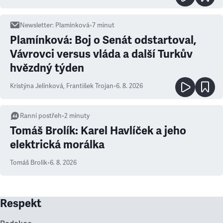
Newsletter
:
Plamínková
•
7
minut
Plamínková: Boj o Senát odstartoval,
Vávrovci versus vláda a další Turkův
hvězdný týden
Kristýna Jelínková
,
František Trojan
•
6. 8. 2026
Ranní postřeh
•
2
minuty
Tomáš Brolík: Karel Havlíček a jeho
elektrická morálka
Tomáš Brolík
•
6. 8. 2026
Respekt