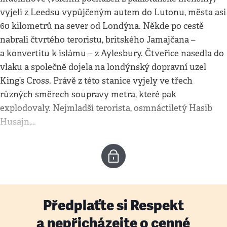
vyjeli z Leedsu vypůjčeným autem do Lutonu, města asi
60 kilometrů na sever od Londýna. Někde po cestě
nabrali čtvrtého teroristu, britského Jamajčana –
a konvertitu k islámu – z Aylesbury. Čtveřice nasedla do
vlaku a společně dojela na londýnský dopravní uzel
King’s Cross. Právě z této stanice vyjely ve třech
různých směrech soupravy metra, které pak
explodovaly. Nejmladší terorista, osmnáctiletý Hasib
Husajn,…
Předplaťte si Respekt
a nepřicházejte o cenné