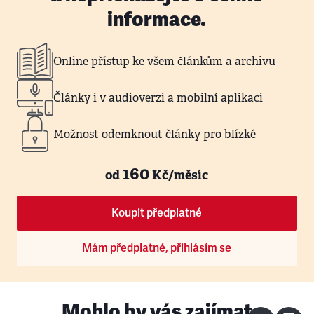
informace.
Online přístup ke všem článkům a archivu
Články i v audioverzi a mobilní aplikaci
Možnost odemknout články pro blízké
160
od
Kč/měsíc
Koupit předplatné
Mám předplatné, přihlásím se
Mohlo by vás zajímat