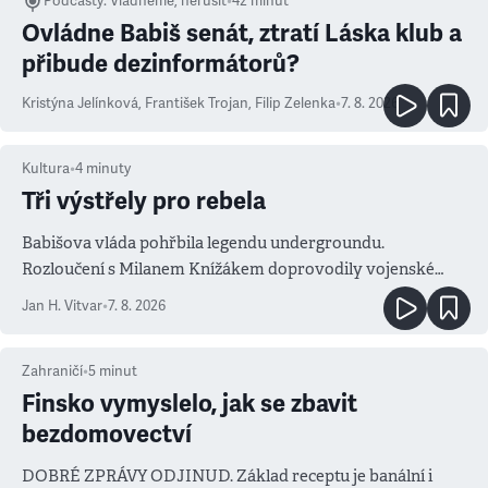
Podcasty
:
Vládneme, nerušit
•
42 minut
Ovládne Babiš senát, ztratí Láska klub a
přibude dezinformátorů?
Kristýna Jelínková
,
František Trojan
,
Filip Zelenka
•
7. 8. 2026
Kultura
•
4
minuty
Tři výstřely pro rebela
Babišova vláda pohřbila legendu undergroundu.
Rozloučení s Milanem Knížákem doprovodily vojenské
salvy i kritika pokrokářů
Jan H. Vitvar
•
7. 8. 2026
Zahraničí
•
5
minut
Finsko vymyslelo, jak se zbavit
bezdomovectví
DOBRÉ ZPRÁVY ODJINUD. Základ receptu je banální i