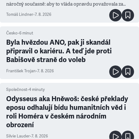
náročný současně: aby to vláda opravdu považovala za
prioritu
Tomáš Lindner
•
7. 8. 2026
Česko
•
6
minut
Byla hvězdou ANO, pak ji skandál
připravil o kariéru. A teď jde proti
Babišově straně do voleb
František Trojan
•
7. 8. 2026
Společnost
•
4
minuty
Odysseus aka Hněwoš: české překlady
eposu odhalují bídu humanitních věd i
roli Homéra v českém národním
obrození
Silvie Lauder
•
7. 8. 2026