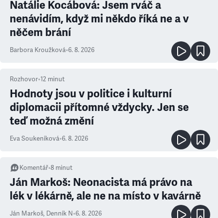
Natálie Kocábová: Jsem rváč a
nenávidím, když mi někdo říká ne a v
něčem brání
Barbora Kroužková
•
6. 8. 2026
Rozhovor
•
12
minut
Hodnoty jsou v politice i kulturní
diplomacii přítomné vždycky. Jen se
teď možná změní
Eva Soukeníková
•
6. 8. 2026
Komentář
•
8
minut
Ján Markoš: Neonacista má právo na
lék v lékárně, ale ne na místo v kavárně
Ján Markoš
,
Denník N
•
6. 8. 2026