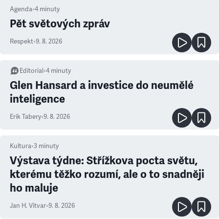
Agenda
•
4
minuty
Pět světových zpráv
Respekt
•
9. 8. 2026
Editorial
•
4
minuty
Glen Hansard a investice do neumělé
inteligence
Erik Tabery
•
9. 8. 2026
Kultura
•
3
minuty
Výstava týdne: Střížkova pocta světu,
kterému těžko rozumí, ale o to snadněji
ho maluje
Jan H. Vitvar
•
9. 8. 2026