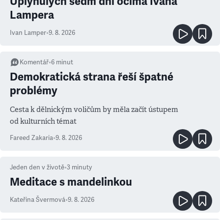
Uplynulých sedm dní očima Ivana
Lampera
Ivan Lamper
•
9. 8. 2026
Komentář
•
6
minut
Demokratická strana řeší špatné
problémy
Cesta k dělnickým voličům by měla začít ústupem
od kulturních témat
Fareed Zakaria
•
9. 8. 2026
Jeden den v životě
•
3
minuty
Meditace s mandelinkou
Kateřina Švermová
•
9. 8. 2026