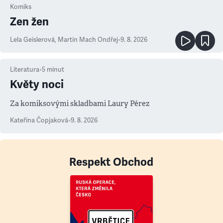
Komiks
Zen žen
Lela Geislerová
,
Martin Mach Ondřej
•
9. 8. 2026
Literatura
•
5
minut
Květy noci
Za komiksovými skladbami Laury Pérez
Kateřina Čopjaková
•
9. 8. 2026
Respekt Obchod