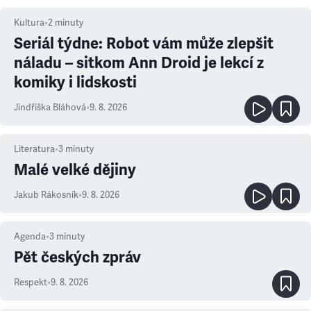
Kultura
•
2
minuty
Seriál týdne: Robot vám může zlepšit
náladu – sitkom Ann Droid je lekcí z
komiky i lidskosti
Jindřiška Bláhová
•
9. 8. 2026
Literatura
•
3
minuty
Malé velké dějiny
Jakub Rákosník
•
9. 8. 2026
Agenda
•
3
minuty
Pět českých zpráv
Respekt
•
9. 8. 2026