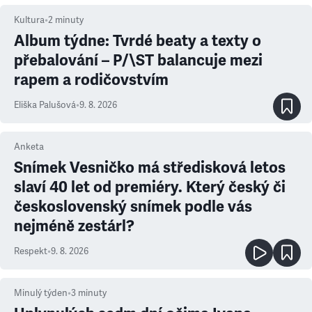
Kultura
•
2
minuty
Album týdne: Tvrdé beaty a texty o
přebalování – P/\ST balancuje mezi
rapem a rodičovstvím
Eliška Palušová
•
9. 8. 2026
Anketa
Snímek Vesničko má středisková letos
slaví 40 let od premiéry. Který český či
československý snímek podle vás
nejméně zestárl?
Respekt
•
9. 8. 2026
Minulý týden
•
3
minuty