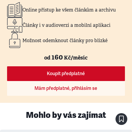
Online přístup ke všem článkům a archivu
Články i v audioverzi a mobilní aplikaci
Možnost odemknout články pro blízké
160
od
Kč/měsíc
Koupit předplatné
Mám předplatné, přihlásím se
Mohlo by vás zajímat