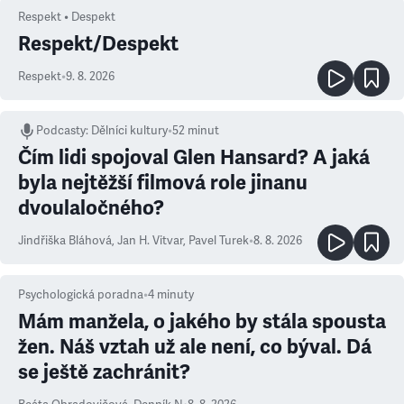
Respekt • Despekt
Respekt/Despekt
Respekt
•
9. 8. 2026
Podcasty
:
Dělníci kultury
•
52 minut
Čím lidi spojoval Glen Hansard? A jaká
byla nejtěžší filmová role jinanu
dvoulaločného?
Jindřiška Bláhová
,
Jan H. Vitvar
,
Pavel Turek
•
8. 8. 2026
Psychologická poradna
•
4
minuty
Mám manžela, o jakého by stála spousta
žen. Náš vztah už ale není, co býval. Dá
se ještě zachránit?