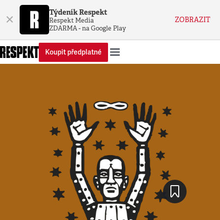
Týdeník Respekt
×
ZOBRAZIT
Respekt Media
ZDARMA - na Google Play
Koupit předplatné