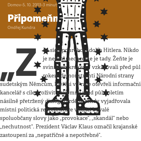
Domov
•
5. 10. 2003
•
3
minuty
Připomeňme si
Ondřej Kundra
„Z
de sídlí pohrobci Adolfa Hitlera. Nikdo
je nezval, nechceme je tady. Žeňte je
svinským krokem,“ vzkazovali před půl
rokem demonstranti Národní strany
sudetským Němcům, kteří si v Praze otevřeli informační
kancelář s cílem oživit vzájemný před půlstoletím
násilně přetržený dialog. Tvrdě se tehdy vyjadřovala
místní politická reprezentace vítající bývalé
spoluobčany slovy jako „provokace“, „skandál“ nebo
„nechutnost“. Prezident Václav Klaus označil krajanské
zastoupení za „nepatřičné a nepotřebné“.