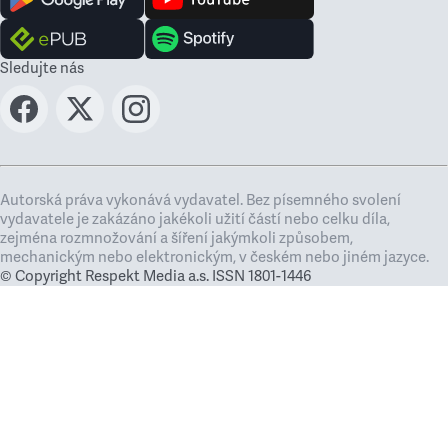
Sledujte nás
Autorská práva vykonává vydavatel. Bez písemného svolení
vydavatele je zakázáno jakékoli užití částí nebo celku díla,
zejména rozmnožování a šíření jakýmkoli způsobem,
mechanickým nebo elektronickým, v českém nebo jiném jazyce.
© Copyright Respekt Media a.s. ISSN 1801-1446