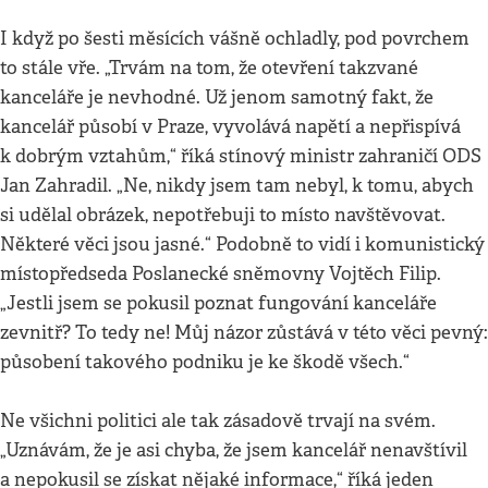
I když po šesti měsících vášně ochladly, pod povrchem
to stále vře. „Trvám na tom, že otevření takzvané
kanceláře je nevhodné. Už jenom samotný fakt, že
kancelář působí v Praze, vyvolává napětí a nepřispívá
k dobrým vztahům,“ říká stínový ministr zahraničí ODS
Jan Zahradil. „Ne, nikdy jsem tam nebyl, k tomu, abych
si udělal obrázek, nepotřebuji to místo navštěvovat.
Některé věci jsou jasné.“ Podobně to vidí i komunistický
místopředseda Poslanecké sněmovny Vojtěch Filip.
„Jestli jsem se pokusil poznat fungování kanceláře
zevnitř? To tedy ne! Můj názor zůstává v této věci pevný:
působení takového podniku je ke škodě všech.“
Ne všichni politici ale tak zásadově trvají na svém.
„Uznávám, že je asi chyba, že jsem kancelář nenavštívil
a nepokusil se získat nějaké informace,“ říká jeden