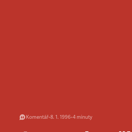
Komentář
•
8. 1. 1996
•
4
minuty