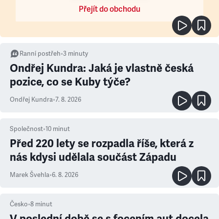
Přejít do obchodu
Ranní postřeh
•
3
minuty
Ondřej Kundra: Jaká je vlastně česká
pozice, co se Kuby týče?
Ondřej Kundra
•
7. 8. 2026
Společnost
•
10
minut
Před 220 lety se rozpadla říše, která z
nás kdysi udělala součást Západu
Marek Švehla
•
6. 8. 2026
Česko
•
8
minut
V poslední době se s focením aut docela