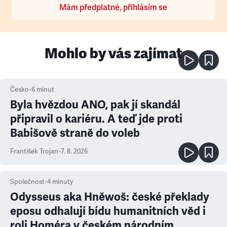
Mám předplatné, přihlásím se
Mohlo by vás zajímat
Česko
•
6
minut
Byla hvězdou ANO, pak jí skandál
připravil o kariéru. A teď jde proti
Babišově straně do voleb
František Trojan
•
7. 8. 2026
Společnost
•
4
minuty
Odysseus aka Hněwoš: české překlady
eposu odhalují bídu humanitních věd i
roli Homéra v českém národním