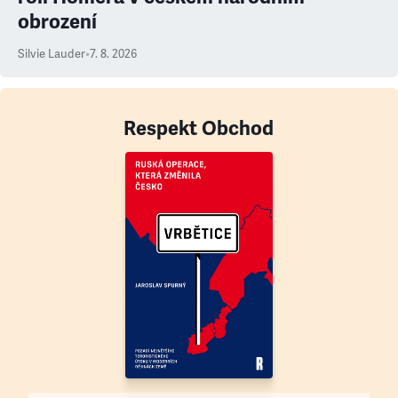
obrození
Silvie Lauder
•
7. 8. 2026
Respekt Obchod