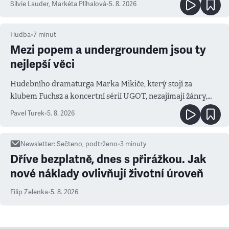
Silvie Lauder
,
Markéta Plíhalová
•
5. 8. 2026
Hudba
•
7
minut
Mezi popem a undergroundem jsou ty
nejlepší věci
Hudebního dramaturga Marka Mikiče, který stojí za
klubem Fuchs2 a koncertní sérií UGOT, nezajímají žánry,
ale atmosféra
Pavel Turek
•
5. 8. 2026
Newsletter
:
Sečteno, podtrženo
•
3
minuty
Dříve bezplatně, dnes s přirážkou. Jak
nové náklady ovlivňují životní úroveň
Filip Zelenka
•
5. 8. 2026