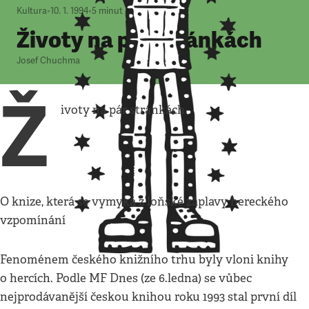
Kultura
•
10. 1. 1994
•
5
minut
Životy na pár stránkách
Josef Chuchma
Ž
ivoty na pár stránkách
O knize, která se vymyká z loňské záplavy hereckého
vzpomínání
Fenoménem českého knižního trhu byly vloni knihy
o hercích. Podle MF Dnes (ze 6.ledna) se vůbec
nejprodávanější českou knihou roku 1993 stal první díl