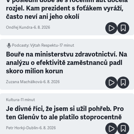
rozjel. Kam prezident s foťákem vyráží,
často neví ani jeho okolí
Ondřej Kundra
•
6. 8. 2026
Podcasty
:
Výtah Respektu
•
17 minut
Bouře na ministerstvu zdravotnictví. Na
analýzu o efektivitě zaměstnanců padl
skoro milion korun
Zuzana Machálková
•
6. 8. 2026
Kultura
•
11
minut
Je divné říci, že jsem si užil pohřeb. Pro
ten Glenův to ale platilo stoprocentně
Petr Horký
•
Dublin
•
6. 8. 2026