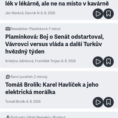
lék v lékárně, ale ne na místo v kavárně
Ján Markoš
,
Denník N
•
6. 8. 2026
Newsletter
:
Plamínková
•
7
minut
Plamínková: Boj o Senát odstartoval,
Vávrovci versus vláda a další Turkův
hvězdný týden
Kristýna Jelínková
,
František Trojan
•
6. 8. 2026
Ranní postřeh
•
2
minuty
Tomáš Brolík: Karel Havlíček a jeho
elektrická morálka
Tomáš Brolík
•
6. 8. 2026
Podcasty
:
Výtah Respektu
•
18 minut