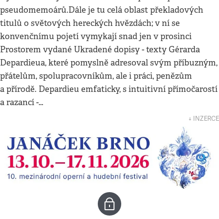
pseudomemoárů.Dále je tu celá oblast překladových
titulů o světových hereckých hvězdách; v ní se
konvenčnímu pojetí vymykají snad jen v prosinci
Prostorem vydané Ukradené dopisy - texty Gérarda
Depardieua, které pomyslně adresoval svým příbuzným,
přátelům, spolupracovníkům, ale i práci, penězům
a přírodě. Depardieu emfaticky, s intuitivní přímočarostí
a razancí -…
↓ INZERCE