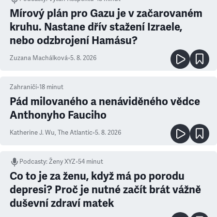
Mírový plán pro Gazu je v začarovaném
kruhu. Nastane dřív stažení Izraele,
nebo odzbrojení Hamásu?
Zuzana Machálková
•
5. 8. 2026
Zahraničí
•
18
minut
Pád milovaného a nenáviděného vědce
Anthonyho Fauciho
Katherine J. Wu
,
The Atlantic
•
5. 8. 2026
Podcasty
:
Ženy XYZ
•
54 minut
Co to je za ženu, když má po porodu
depresi? Proč je nutné začít brát vážně
duševní zdraví matek