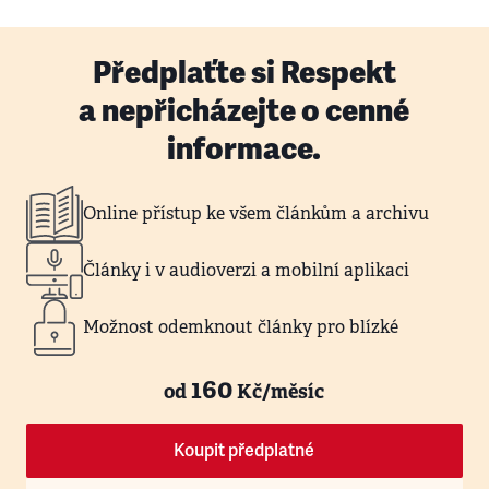
Předplaťte si Respekt
a nepřicházejte o cenné
informace.
Online přístup ke všem článkům a archivu
Články i v audioverzi a mobilní aplikaci
Možnost odemknout články pro blízké
160
od
Kč/měsíc
Koupit předplatné