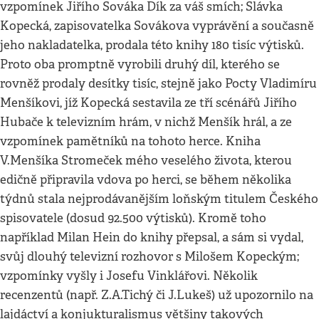
vzpomínek Jiřího Sováka Dík za váš smích; Slávka
Kopecká, zapisovatelka Sovákova vyprávění a současně
jeho nakladatelka, prodala této knihy 180 tisíc výtisků.
Proto oba promptně vyrobili druhý díl, kterého se
rovněž prodaly desítky tisíc, stejně jako Pocty Vladimíru
Menšíkovi, jíž Kopecká sestavila ze tří scénářů Jiřího
Hubače k televizním hrám, v nichž Menšík hrál, a ze
vzpomínek pamětníků na tohoto herce. Kniha
V.Menšíka Stromeček mého veselého života, kterou
edičně připravila vdova po herci, se během několika
týdnů stala nejprodávanějším loňským titulem Českého
spisovatele (dosud 92.500 výtisků). Kromě toho
například Milan Hein do knihy přepsal, a sám si vydal,
svůj dlouhý televizní rozhovor s Milošem Kopeckým;
vzpomínky vyšly i Josefu Vinklářovi. Několik
recenzentů (např. Z.A.Tichý či J.Lukeš) už upozornilo na
lajdáctví a konjukturalismus většiny takových