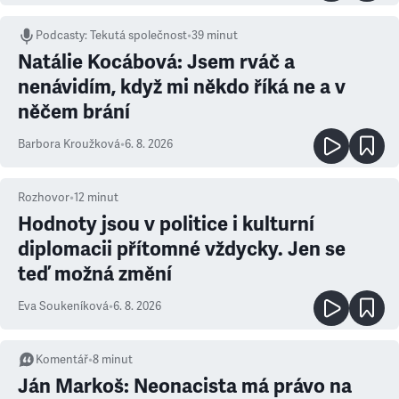
Podcasty
:
Tekutá společnost
•
39 minut
Natálie Kocábová: Jsem rváč a
nenávidím, když mi někdo říká ne a v
něčem brání
Barbora Kroužková
•
6. 8. 2026
Rozhovor
•
12
minut
Hodnoty jsou v politice i kulturní
diplomacii přítomné vždycky. Jen se
teď možná změní
Eva Soukeníková
•
6. 8. 2026
Komentář
•
8
minut
Ján Markoš: Neonacista má právo na