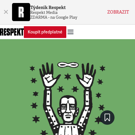
Týdeník Respekt
×
ZOBRAZIT
Respekt Media
ZDARMA - na Google Play
Koupit předplatné