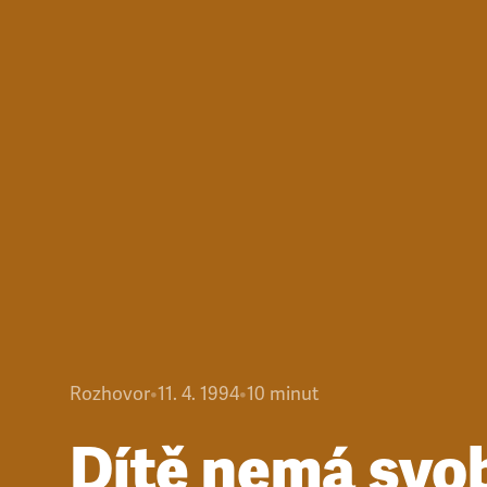
Rozhovor
•
11. 4. 1994
•
10
minut
Dítě nemá svo