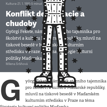
Kultura
•
21. 1. 1991
•
5
minut
Konflikt demokracie a
chudoby
Györgi Fekete, náměstek státního tajemníka pro
školství a kulturu Maďarské republiky, mluvil na
tiskové besedě v Maďarském kulturním
středisku v Praze na téma Strategie kulturní
politiky Maďarska.
Milena Sršňová
G
yörgi Fekete, náměstek státního tajemníka
pro školství a kulturu Maďarské republiky,
mluvil na tiskové besedě v Maďarském
kulturním středisku v Praze na téma
Strategie kulturní politiky Maďarska.