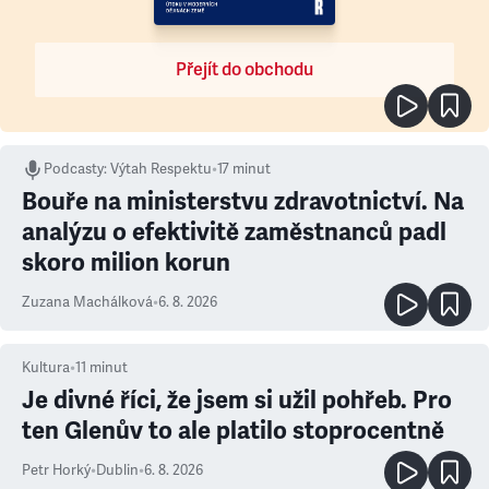
Přejít do obchodu
Podcasty
:
Výtah Respektu
•
17 minut
Bouře na ministerstvu zdravotnictví. Na
analýzu o efektivitě zaměstnanců padl
skoro milion korun
Zuzana Machálková
•
6. 8. 2026
Kultura
•
11
minut
Je divné říci, že jsem si užil pohřeb. Pro
ten Glenův to ale platilo stoprocentně
Petr Horký
•
Dublin
•
6. 8. 2026