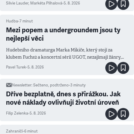
Silvie Lauder
,
Markéta Plíhalová
•
5. 8. 2026
Hudba
•
7
minut
Mezi popem a undergroundem jsou ty
nejlepší věci
Hudebního dramaturga Marka Mikiče, který stojí za
klubem Fuchs2 a koncertní sérií UGOT, nezajímají žánry,
ale atmosféra
Pavel Turek
•
5. 8. 2026
Newsletter
:
Sečteno, podtrženo
•
3
minuty
Dříve bezplatně, dnes s přirážkou. Jak
nové náklady ovlivňují životní úroveň
Filip Zelenka
•
5. 8. 2026
Zahraničí
•
6
minut