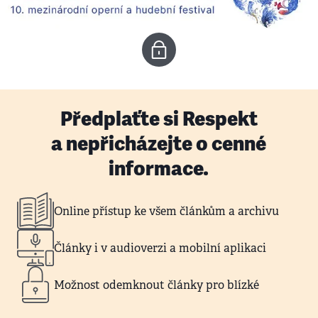
Předplaťte si Respekt
a nepřicházejte o cenné
informace.
Online přístup ke všem článkům a archivu
Články i v audioverzi a mobilní aplikaci
Možnost odemknout články pro blízké