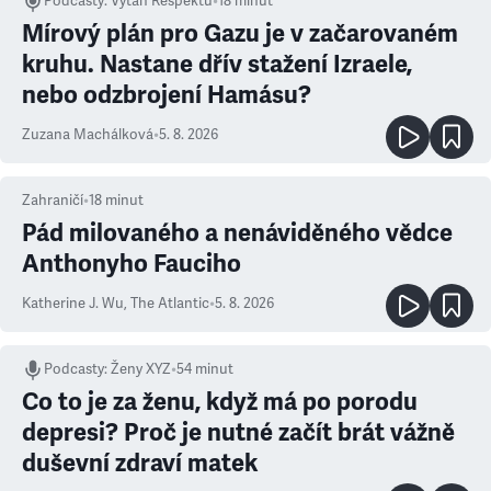
Podcasty
:
Výtah Respektu
•
18 minut
Mírový plán pro Gazu je v začarovaném
kruhu. Nastane dřív stažení Izraele,
nebo odzbrojení Hamásu?
Zuzana Machálková
•
5. 8. 2026
Zahraničí
•
18
minut
Pád milovaného a nenáviděného vědce
Anthonyho Fauciho
Katherine J. Wu
,
The Atlantic
•
5. 8. 2026
Podcasty
:
Ženy XYZ
•
54 minut
Co to je za ženu, když má po porodu
depresi? Proč je nutné začít brát vážně
duševní zdraví matek