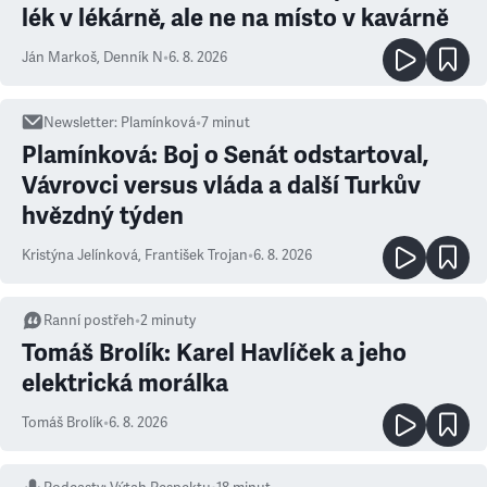
lék v lékárně, ale ne na místo v kavárně
Ján Markoš
,
Denník N
•
6. 8. 2026
Newsletter
:
Plamínková
•
7
minut
Plamínková: Boj o Senát odstartoval,
Vávrovci versus vláda a další Turkův
hvězdný týden
Kristýna Jelínková
,
František Trojan
•
6. 8. 2026
Ranní postřeh
•
2
minuty
Tomáš Brolík: Karel Havlíček a jeho
elektrická morálka
Tomáš Brolík
•
6. 8. 2026