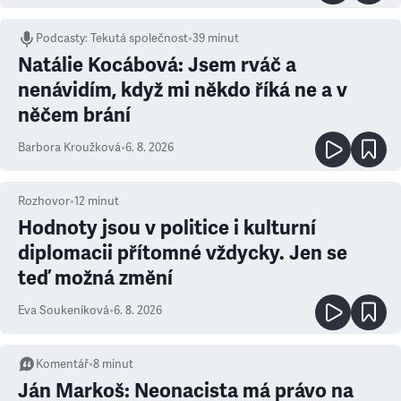
Podcasty
:
Tekutá společnost
•
39 minut
Natálie Kocábová: Jsem rváč a
nenávidím, když mi někdo říká ne a v
něčem brání
Barbora Kroužková
•
6. 8. 2026
Rozhovor
•
12
minut
Hodnoty jsou v politice i kulturní
diplomacii přítomné vždycky. Jen se
teď možná změní
Eva Soukeníková
•
6. 8. 2026
Komentář
•
8
minut
Ján Markoš: Neonacista má právo na