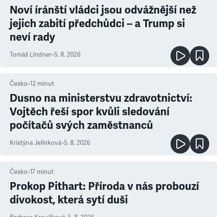
Noví íránští vládci jsou odvážnější než
jejich zabití předchůdci – a Trump si
neví rady
Tomáš Lindner
•
5. 8. 2026
Česko
•
12
minut
Dusno na ministerstvu zdravotnictví:
Vojtěch řeší spor kvůli sledování
počítačů svých zaměstnanců
Kristýna Jelínková
•
5. 8. 2026
Česko
•
17
minut
Prokop Pithart: Příroda v nás probouzí
divokost, která sytí duši