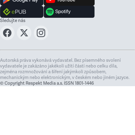
Sledujte nás
Autorská práva vykonává vydavatel. Bez písemného svolení
vydavatele je zakázáno jakékoli užití částí nebo celku díla,
zejména rozmnožování a šíření jakýmkoli způsobem,
mechanickým nebo elektronickým, v českém nebo jiném jazyce.
© Copyright Respekt Media a.s. ISSN 1801-1446