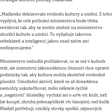
„Maďarsko deklarovalo svobodu kultury a umění. Z toho
vyplývá, že celé počínání ministerstva bude třeba
revidovat tak, aby se mohlo změnit na ministerstvo
sloužící kultuře a umění. To vyžaduje takovou
sebekázeň a inteligenci, jakou snad zatím ani
nedisponujeme.“
Ministerstvo nehodlá prohlašovat, co se má v kultuře
stát, ale intenzivní zákonodárnou činností chce upravit
podmínky tak, aby kultura mohla skutečně svobodně
působit. Umožnění aktivit, které se až donedávna
nemohly uskutečňovat, mělo některé rychlé
a „negativní“ důsledky: vychází asi o 40% víc knih, než
lze koupit, zhruba jedenapůlkrát víc časopisů, než kolik
Maďaři potřebují, vznikly stovky spolků, zájmových