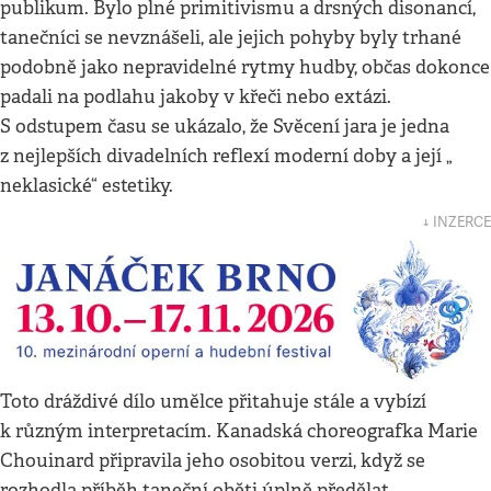
publikum. Bylo plné primitivismu a drsných disonancí,
tanečníci se nevznášeli, ale jejich pohyby byly trhané
podobně jako nepravidelné rytmy hudby, občas dokonce
padali na podlahu jakoby v křeči nebo extázi.
S odstupem času se ukázalo, že Svěcení jara je jedna
z nejlepších divadelních reflexí moderní doby a její „
neklasické“ estetiky.
↓ INZERCE
Toto dráždivé dílo umělce přitahuje stále a vybízí
k různým interpretacím. Kanadská choreografka Marie
Chouinard připravila jeho osobitou verzi, když se
rozhodla příběh taneční oběti úplně předělat.