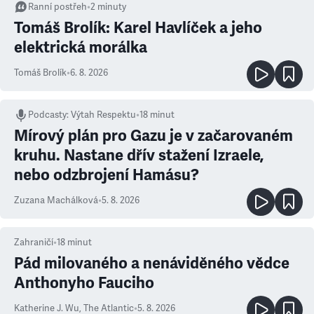
Ranní postřeh
•
2
minuty
Tomáš Brolík: Karel Havlíček a jeho
elektrická morálka
Tomáš Brolík
•
6. 8. 2026
Podcasty
:
Výtah Respektu
•
18 minut
Mírový plán pro Gazu je v začarovaném
kruhu. Nastane dřív stažení Izraele,
nebo odzbrojení Hamásu?
Zuzana Machálková
•
5. 8. 2026
Zahraničí
•
18
minut
Pád milovaného a nenáviděného vědce
Anthonyho Fauciho
Katherine J. Wu
,
The Atlantic
•
5. 8. 2026