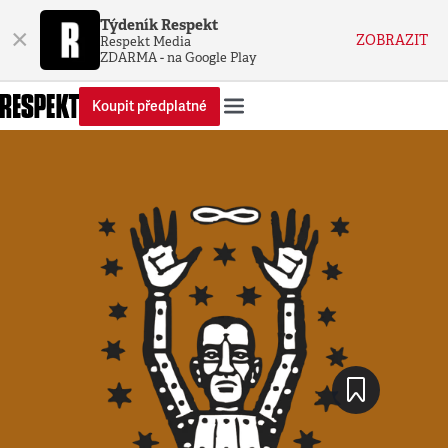
Týdeník Respekt
×
ZOBRAZIT
Respekt Media
ZDARMA - na Google Play
Koupit předplatné