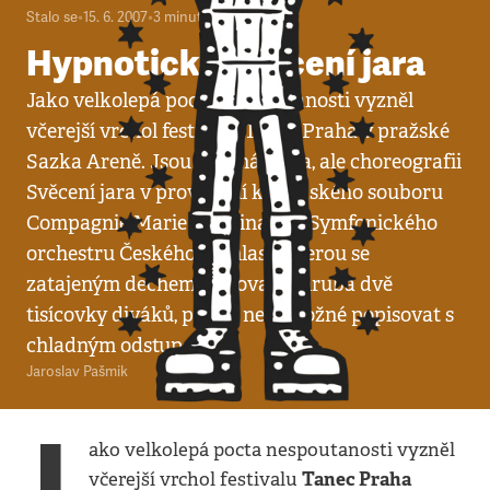
Stalo se
•
15. 6. 2007
•
3
minuty
Hypnotické Svěcení jara
Jako velkolepá pocta nespoutanosti vyzněl
včerejší vrchol festivalu Tanec Praha v pražské
Sazka Areně. Jsou to silná slova, ale choreografii
Svěcení jara v provedení kanadského souboru
Compagnie Marie Chouinard a Symfonického
orchestru Českého rozhlasu, kterou se
zatajeným dechem sledovaly zhruba dvě
tisícovky diváků, prostě není možné popisovat s
chladným odstupem.
Jaroslav Pašmik
ako velkolepá pocta nespoutanosti vyzněl
Tanec Praha
včerejší vrchol festivalu