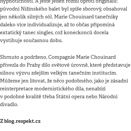
hypnotičnosti. A ještě jeden rozdíl oproti originálu:
původní Nižinského balet byl spíše sborový, obsahoval
jen několik silných sól. Marie Chouinard tanečníky
daleko více individualizuje, až to občas připomíná
extatický tanec singles, což koneckonců docela
vystihuje současnou dobu.
Shrnuto a podrženo, Compagnie Marie Chouinard
přivezla do Prahy dílo světové úrovně, které představuje
silnou výzvu zdejším velkým tanečním institucím.
Můžeme jen litovat, že něco podobného, jako je zásadní
reinterpretace modernistického díla, nenabízí
v podobné kvalitě třeba Státní opera nebo Národní
divadlo.
Z blog.respekt.cz