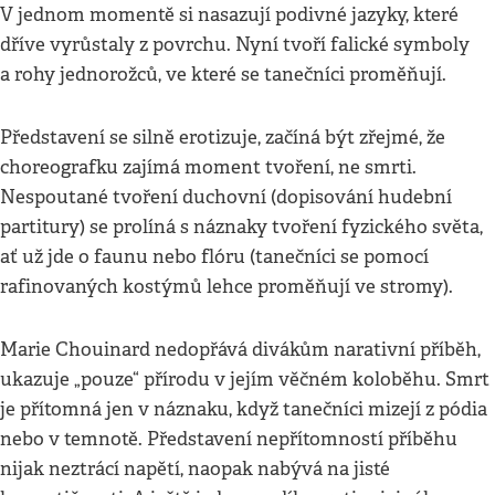
V jednom momentě si nasazují podivné jazyky, které
dříve vyrůstaly z povrchu. Nyní tvoří falické symboly
a rohy jednorožců, ve které se tanečníci proměňují.
Představení se silně erotizuje, začíná být zřejmé, že
choreografku zajímá moment tvoření, ne smrti.
Nespoutané tvoření duchovní (dopisování hudební
partitury) se prolíná s náznaky tvoření fyzického světa,
ať už jde o faunu nebo flóru (tanečníci se pomocí
rafinovaných kostýmů lehce proměňují ve stromy).
Marie Chouinard nedopřává divákům narativní příběh,
ukazuje „pouze“ přírodu v jejím věčném koloběhu. Smrt
je přítomná jen v náznaku, když tanečníci mizejí z pódia
nebo v temnotě. Představení nepřítomností příběhu
nijak neztrácí napětí, naopak nabývá na jisté