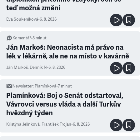
teď možná změní
Eva Soukeníková
•
6. 8. 2026
Komentář
•
8
minut
Ján Markoš: Neonacista má právo na
lék v lékárně, ale ne na místo v kavárně
Ján Markoš
,
Denník N
•
6. 8. 2026
Newsletter
:
Plamínková
•
7
minut
Plamínková: Boj o Senát odstartoval,
Vávrovci versus vláda a další Turkův
hvězdný týden
Kristýna Jelínková
,
František Trojan
•
6. 8. 2026