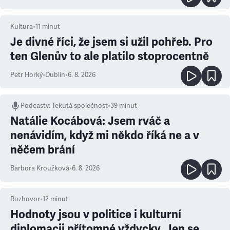
Kultura
•
11
minut
Je divné říci, že jsem si užil pohřeb. Pro
ten Glenův to ale platilo stoprocentně
Petr Horký
•
Dublin
•
6. 8. 2026
Podcasty
:
Tekutá společnost
•
39 minut
Natálie Kocábová: Jsem rváč a
nenávidím, když mi někdo říká ne a v
něčem brání
Barbora Kroužková
•
6. 8. 2026
Rozhovor
•
12
minut
Hodnoty jsou v politice i kulturní
diplomacii přítomné vždycky. Jen se