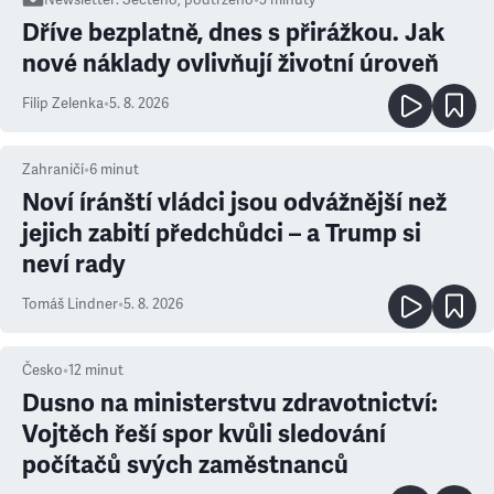
Newsletter
:
Sečteno, podtrženo
•
3
minuty
Dříve bezplatně, dnes s přirážkou. Jak
nové náklady ovlivňují životní úroveň
Filip Zelenka
•
5. 8. 2026
Zahraničí
•
6
minut
Noví íránští vládci jsou odvážnější než
jejich zabití předchůdci – a Trump si
neví rady
Tomáš Lindner
•
5. 8. 2026
Česko
•
12
minut
Dusno na ministerstvu zdravotnictví:
Vojtěch řeší spor kvůli sledování
počítačů svých zaměstnanců