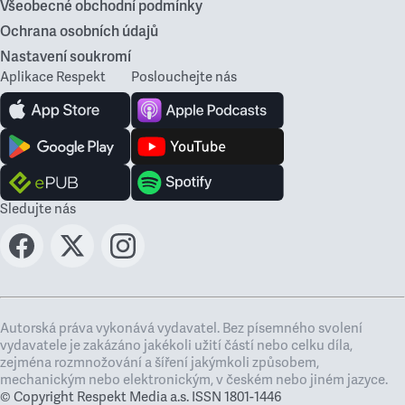
Všeobecné obchodní podmínky
Ochrana osobních údajů
Nastavení soukromí
Aplikace Respekt
Poslouchejte nás
Sledujte nás
Autorská práva vykonává vydavatel. Bez písemného svolení
vydavatele je zakázáno jakékoli užití částí nebo celku díla,
zejména rozmnožování a šíření jakýmkoli způsobem,
mechanickým nebo elektronickým, v českém nebo jiném jazyce.
© Copyright Respekt Media a.s. ISSN 1801-1446