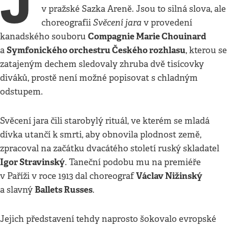
J
v pražské Sazka Areně. Jsou to silná slova, ale
Svěcení jara
choreografii
v provedení
Compagnie Marie Chouinard
kanadského souboru
Symfonického orchestru Českého rozhlasu
a
, kterou se
zatajeným dechem sledovaly zhruba dvě tisícovky
diváků, prostě není možné popisovat s chladným
odstupem.
Svěcení jara čili starobylý rituál, ve kterém se mladá
dívka utančí k smrti, aby obnovila plodnost země,
zpracoval na začátku dvacátého století ruský skladatel
Igor Stravinský
. Taneční podobu mu na premiéře
Václav Nižinský
v Paříži v roce 1913 dal choreograf
Ballets Russes
a slavný
.
Jejich představení tehdy naprosto šokovalo evropské