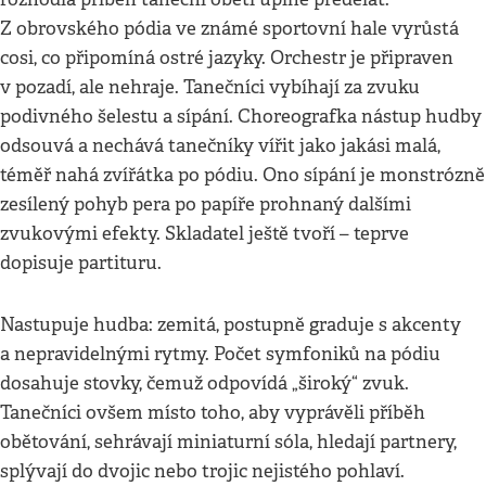
Z obrovského pódia ve známé sportovní hale vyrůstá
cosi, co připomíná ostré jazyky. Orchestr je připraven
v pozadí, ale nehraje. Tanečníci vybíhají za zvuku
podivného šelestu a sípání. Choreografka nástup hudby
odsouvá a nechává tanečníky vířit jako jakási malá,
téměř nahá zvířátka po pódiu. Ono sípání je monstrózně
zesílený pohyb pera po papíře prohnaný dalšími
zvukovými efekty. Skladatel ještě tvoří – teprve
dopisuje partituru.
Nastupuje hudba: zemitá, postupně graduje s akcenty
a nepravidelnými rytmy. Počet symfoniků na pódiu
dosahuje stovky, čemuž odpovídá „široký“ zvuk.
Tanečníci ovšem místo toho, aby vyprávěli příběh
obětování, sehrávají miniaturní sóla, hledají partnery,
splývají do dvojic nebo trojic nejistého pohlaví.