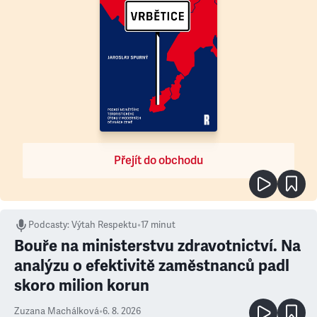
Přejít do obchodu
Podcasty
:
Výtah Respektu
•
17 minut
Bouře na ministerstvu zdravotnictví. Na
analýzu o efektivitě zaměstnanců padl
skoro milion korun
Zuzana Machálková
•
6. 8. 2026