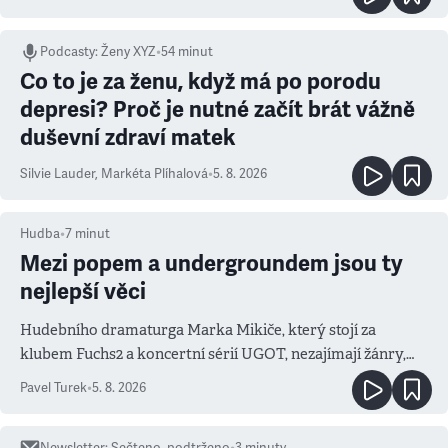
Podcasty
:
Ženy XYZ
•
54 minut
Co to je za ženu, když má po porodu
depresi? Proč je nutné začít brát vážně
duševní zdraví matek
Silvie Lauder
,
Markéta Plíhalová
•
5. 8. 2026
Hudba
•
7
minut
Mezi popem a undergroundem jsou ty
nejlepší věci
Hudebního dramaturga Marka Mikiče, který stojí za
klubem Fuchs2 a koncertní sérií UGOT, nezajímají žánry,
ale atmosféra
Pavel Turek
•
5. 8. 2026