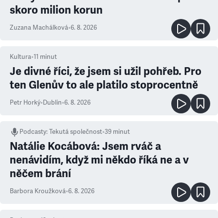
skoro milion korun
Zuzana Machálková
•
6. 8. 2026
Kultura
•
11
minut
Je divné říci, že jsem si užil pohřeb. Pro
ten Glenův to ale platilo stoprocentně
Petr Horký
•
Dublin
•
6. 8. 2026
Podcasty
:
Tekutá společnost
•
39 minut
Natálie Kocábová: Jsem rváč a
nenávidím, když mi někdo říká ne a v
něčem brání
Barbora Kroužková
•
6. 8. 2026