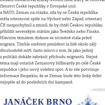
členství České republiky v Evropské unii
a NATO. Zeman na otázku, zda by se Česká republika
měla orientovat spíše na Východ nebo Západ, orientaci
ČR nezpochybnil a zmínil, že by chtěl Českou republiku
přiblížit severským státům jako Švédsko nebo Finsko.
Hlavním tématem diskuse se nicméně stala právě
migrace. Tímhle směrem prezident (a lidé okolo něj)
dlouhodobě míří: často mluví o tom, že jako jediný
z politiků dokáže zabránit příchodu migrantů. Stejné
téma mají ostatně Zemanovy billboardy po celé České
republice i jeho nový volební spot. A to vše potvrzuje
informace Respektu, že se Zeman bude této linky držet
nejspíše až do posledních dní kampaně.
↓ INZERCE