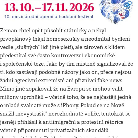
Zeman chtěl opět působit státnicky a nebyl
prvoplánový (hájil homosexuály a neodmítal bydlení
vedle „slušných“ lidí jiné pleti), ale zároveň s klidem
předestíral své často kontroverzní ekonomické
i společenské teze. Jako by tím mistrně signalizoval, že
ti, kdo zastávají podobné názory jako on, přece nejsou
žádní agresivní extremisté ani příznivci fake news.
Mimo jiné zopakoval, že na Evropu se mohou valit
miliony uprchlíků – včetně toho, že se nejčastěji jedná
o mladé svalnaté muže s iPhony. Pokud se na Nově
snažil „nevystrašit“ nerozhodnuté voliče, tentokrát se
jasněji přihlásil k antiimigrační a protestní rétorice
včetně připomenutí privatizačních skandálů