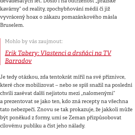
devadesátých let. Došlo i na odtrženost „pražské
kavárny“ od reality, zpochybňování médií či již
vyvrácený hoax o zákazu pomazánkového másla
Bruselem.
Mohlo by vás zaujmout:
Erik Tabery: Vlastenci a drsňáci na TV
Barradov
Je tedy otázkou, zda tentokrát mířil na své příznivce,
které chce mobilizovat – nebo se spíš snažil na poslední
chvíli zasévat další nejistotu mezi „nalomenými“
a prezentovat se jako ten, kdo zná recepty na všechna
tato nebezpečí. Znovu se tak prokazuje, že jakkoli může
být poněkud z formy, umí se Zeman přizpůsobovat
cílovému publiku a číst jeho nálady.