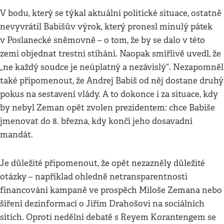
V bodu, který se týkal aktuální politické situace, ostatně
nevyvrátil Babišův výrok, který pronesl minulý pátek
v Poslanecké sněmovně – o tom, že by se dalo v této
zemi objednat trestní stíhání. Naopak smířlivě uvedl, že
„ne každý soudce je neúplatný a nezávislý“. Nezapomněl
také připomenout, že Andrej Babiš od něj dostane druhý
pokus na sestavení vlády. A to dokonce i za situace, kdy
by nebyl Zeman opět zvolen prezidentem: chce Babiše
jmenovat do 8. března, kdy končí jeho dosavadní
mandát.
Je důležité připomenout, že opět nezazněly důležité
otázky – například ohledně netransparentnosti
financování kampaně ve prospěch Miloše Zemana nebo
šíření dezinformací o Jiřím Drahošovi na sociálních
sítích. Oproti nedělní debatě s Reyem Korantengem se