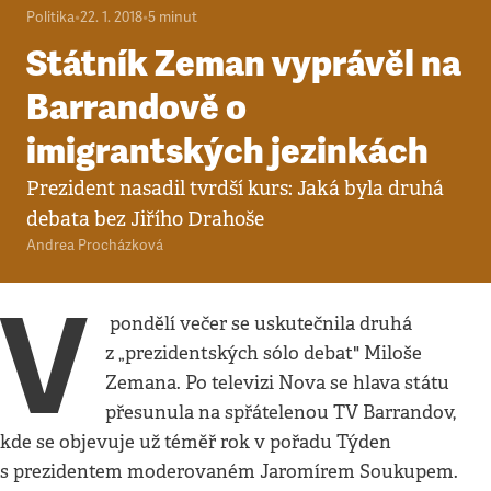
Politika
•
22. 1. 2018
•
5
minut
Státník Zeman vyprávěl na
Barrandově o
imigrantských jezinkách
Prezident nasadil tvrdší kurs: Jaká byla druhá
debata bez Jiřího Drahoše
Andrea Procházková
V
pondělí večer se uskutečnila druhá
z „prezidentských sólo debat" Miloše
Zemana. Po televizi Nova se hlava státu
přesunula na spřátelenou TV Barrandov,
kde se objevuje už téměř rok v pořadu Týden
s prezidentem moderovaném Jaromírem Soukupem.