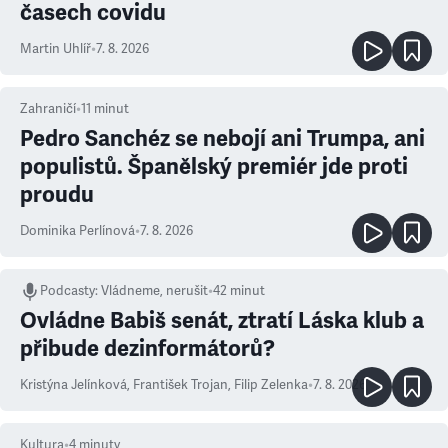
časech covidu
Martin Uhlíř
•
7. 8. 2026
Zahraničí
•
11
minut
Pedro Sanchéz se nebojí ani Trumpa, ani
populistů. Španělský premiér jde proti
proudu
Dominika Perlínová
•
7. 8. 2026
Podcasty
:
Vládneme, nerušit
•
42 minut
Ovládne Babiš senát, ztratí Láska klub a
přibude dezinformátorů?
Kristýna Jelínková
,
František Trojan
,
Filip Zelenka
•
7. 8. 2026
Kultura
•
4
minuty