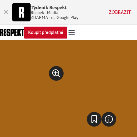
Týdeník Respekt
×
ZOBRAZIT
Respekt Media
ZDARMA - na Google Play
Koupit předplatné