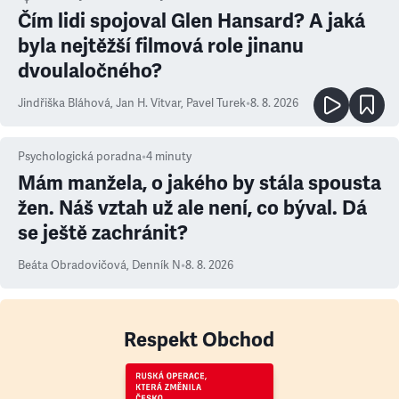
Čím lidi spojoval Glen Hansard? A jaká
byla nejtěžší filmová role jinanu
dvoulaločného?
Jindřiška Bláhová
,
Jan H. Vitvar
,
Pavel Turek
•
8. 8. 2026
Psychologická poradna
•
4
minuty
Mám manžela, o jakého by stála spousta
žen. Náš vztah už ale není, co býval. Dá
se ještě zachránit?
Beáta Obradovičová
,
Denník N
•
8. 8. 2026
Respekt Obchod