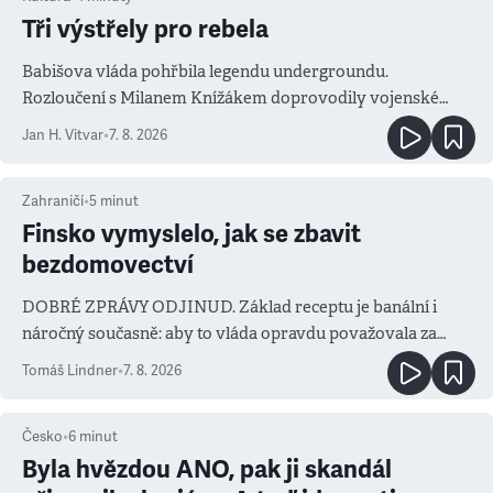
Tři výstřely pro rebela
Babišova vláda pohřbila legendu undergroundu.
Rozloučení s Milanem Knížákem doprovodily vojenské
salvy i kritika pokrokářů
Jan H. Vitvar
•
7. 8. 2026
Zahraničí
•
5
minut
Finsko vymyslelo, jak se zbavit
bezdomovectví
DOBRÉ ZPRÁVY ODJINUD. Základ receptu je banální i
náročný současně: aby to vláda opravdu považovala za
prioritu
Tomáš Lindner
•
7. 8. 2026
Česko
•
6
minut
Byla hvězdou ANO, pak ji skandál