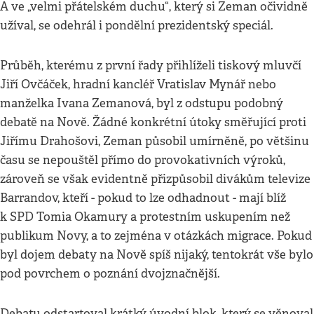
A ve „velmi přátelském duchu“, který si Zeman očividně
užíval, se odehrál i pondělní prezidentský speciál.
Průběh, kterému z první řady přihlíželi tiskový mluvčí
Jiří Ovčáček, hradní kancléř Vratislav Mynář nebo
manželka Ivana Zemanová, byl z odstupu podobný
debatě na Nově. Žádné konkrétní útoky směřující proti
Jiřímu Drahošovi, Zeman působil umírněně, po většinu
času se nepouštěl přímo do provokativních výroků,
zároveň se však evidentně přizpůsobil divákům televize
Barrandov, kteří - pokud to lze odhadnout - mají blíž
k SPD Tomia Okamury a protestním uskupením než
publikum Novy, a to zejména v otázkách migrace. Pokud
byl dojem debaty na Nově spíš nijaký, tentokrát vše bylo
pod povrchem o poznání dvojznačnější.
Debatu odstartoval krátký úvodní blok, který se věnoval