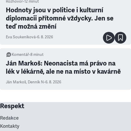
Rozhovor
•
12
minut
Hodnoty jsou v politice i kulturní
diplomacii přítomné vždycky. Jen se
teď možná změní
Eva Soukeníková
•
6. 8. 2026
Komentář
•
8
minut
Ján Markoš: Neonacista má právo na
lék v lékárně, ale ne na místo v kavárně
Ján Markoš
,
Denník N
•
6. 8. 2026
Respekt
Redakce
Kontakty