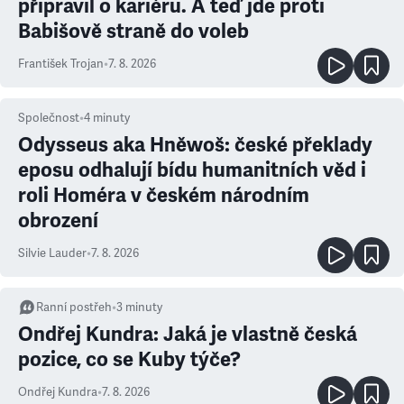
připravil o kariéru. A teď jde proti
Babišově straně do voleb
František Trojan
•
7. 8. 2026
Společnost
•
4
minuty
Odysseus aka Hněwoš: české překlady
eposu odhalují bídu humanitních věd i
roli Homéra v českém národním
obrození
Silvie Lauder
•
7. 8. 2026
Ranní postřeh
•
3
minuty
Ondřej Kundra: Jaká je vlastně česká
pozice, co se Kuby týče?
Ondřej Kundra
•
7. 8. 2026