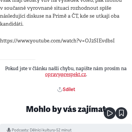
však mají debaty vliv na výsledek voleb, pak mohou
v současné vyrovnané situaci rozhodnout spíše
následující diskuse na Primě a ČT, kde se utkají oba
kandidáti.
https://www.youtube.com/watch?v=OJ2SIEvdbsI
Pokud jste v článku našli chybu, napište nám prosím na
opravy@respekt.cz
.
Sdílet
Mohlo by vás zajímat
Podcasty
:
Dělníci kultury
•
52 minut