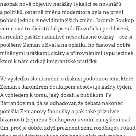
naopak nově objevily narážky týkající se novinářů
a politiků, ostatně změna moderátora byla na první
pohled jednou z neviditelnějších změn. Jaromír Soukup
věren své tradici střídal pseudofilozofická prohlášení,
surreálné pasáže i zdánlivě nesouhlasné otázky – což si
potěšený Zeman užíval a na oplátku ho častoval dobře
míněnými urážkami, citáty a přirovnáními typu jezinek,
které k nám strkají imigrantské prstíčky.
Ve výsledku šlo nicméně o diskusi podobnou těm, které
Zeman s Jaromírem Soukupem absolvuje každý týden.
A vzhledem k tomu, jaký dosah a publikum TV
Barrandov má, dá se odhadovat, že debata nakonec
potěšila Zemanovy fanoušky a pak také příznivce
bizarností (zejména Soukupovo úvodní zamyšlení nad
tím, proč je dobře, když prezident zemi rozděluje). Pokud