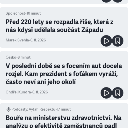
Společnost
•
10
minut
Před 220 lety se rozpadla říše, která z
nás kdysi udělala součást Západu
Marek Švehla
•
6. 8. 2026
Česko
•
8
minut
V poslední době se s focením aut docela
rozjel. Kam prezident s foťákem vyráží,
často neví ani jeho okolí
Ondřej Kundra
•
6. 8. 2026
Podcasty
:
Výtah Respektu
•
17 minut
Bouře na ministerstvu zdravotnictví. Na
analýzu o efektivitě zaměstnanců padl