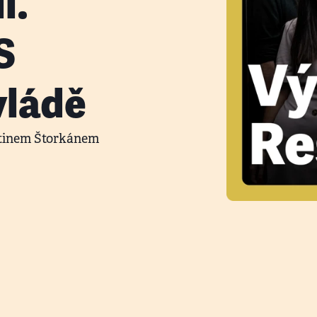
l.
S
vládě
rtinem Štorkánem