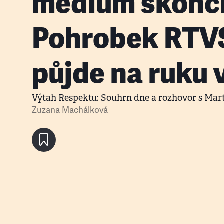
médium skonči
Pohrobek RTV
půjde na ruku 
Výtah Respektu: Souhrn dne a rozhovor s Ma
Zuzana Machálková