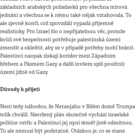
základních arabských požadavků pro všechna mírová
jednání a všechna se k němu také nějak vztahovala. To
ale zjevně končí, což zpovzdálí vypadá příjemně
realisticky. Pro Izrael šlo o nepřijatelnou věc, protože
kvůli své bezpečnosti potřebuje palestinská území
zmenšit a okleštit, aby se v případě potřeby mohl bránit.
Palestinci naopak získají koridor mezi Západním
břehem a Pásmem Gazy a další (ovšem spíš pouštní)
území jižně od Gazy.
Důvody k přijetí
Není tedy náhodou, že Netanjahu v Bílém domě Trumpa
tolik chválil. Navržený plán skutečně vychází izraelské
politice vstříc a Palestinci jej nyní téměř jistě odmítnou.
To ale nemusí být podstatné. Otázkou je, co se stane