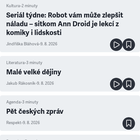
Kultura
•
2
minuty
Seriál týdne: Robot vám může zlepšit
náladu – sitkom Ann Droid je lekcí z
komiky i lidskosti
Jindřiška Bláhová
•
9. 8. 2026
Literatura
•
3
minuty
Malé velké dějiny
Jakub Rákosník
•
9. 8. 2026
Agenda
•
3
minuty
Pět českých zpráv
Respekt
•
9. 8. 2026