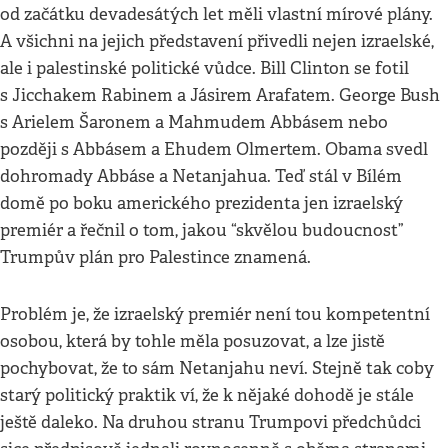
od začátku devadesátých let měli vlastní mírové plány.
A všichni na jejich představení přivedli nejen izraelské,
ale i palestinské politické vůdce. Bill Clinton se fotil
s Jicchakem Rabinem a Jásirem Arafatem. George Bush
s Arielem Šaronem a Mahmudem Abbásem nebo
později s Abbásem a Ehudem Olmertem. Obama svedl
dohromady Abbáse a Netanjahua. Teď stál v Bílém
domě po boku amerického prezidenta jen izraelský
premiér a řečnil o tom, jakou “skvělou budoucnost”
Trumpův plán pro Palestince znamená.
Problém je, že izraelský premiér není tou kompetentní
osobou, která by tohle měla posuzovat, a lze jistě
pochybovat, že to sám Netanjahu neví. Stejně tak coby
starý politický praktik ví, že k nějaké dohodě je stále
ještě daleko. Na druhou stranu Trumpovi předchůdci