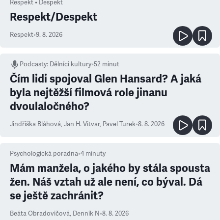
Respekt • Despekt
Respekt/Despekt
Respekt
•
9. 8. 2026
Podcasty
:
Dělníci kultury
•
52 minut
Čím lidi spojoval Glen Hansard? A jaká
byla nejtěžší filmová role jinanu
dvoulaločného?
Jindřiška Bláhová
,
Jan H. Vitvar
,
Pavel Turek
•
8. 8. 2026
Psychologická poradna
•
4
minuty
Mám manžela, o jakého by stála spousta
žen. Náš vztah už ale není, co býval. Dá
se ještě zachránit?
Beáta Obradovičová
,
Denník N
•
8. 8. 2026