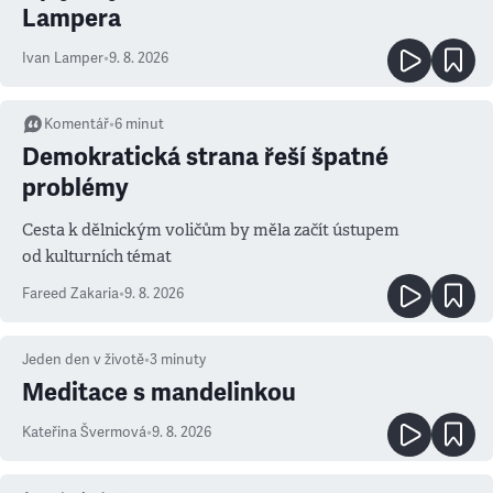
Lampera
Ivan Lamper
•
9. 8. 2026
Komentář
•
6
minut
Demokratická strana řeší špatné
problémy
Cesta k dělnickým voličům by měla začít ústupem
od kulturních témat
Fareed Zakaria
•
9. 8. 2026
Jeden den v životě
•
3
minuty
Meditace s mandelinkou
Kateřina Švermová
•
9. 8. 2026