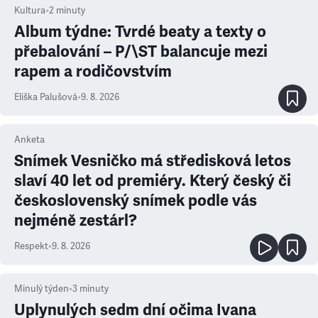
Kultura
•
2
minuty
Album týdne: Tvrdé beaty a texty o
přebalování – P/\ST balancuje mezi
rapem a rodičovstvím
Eliška Palušová
•
9. 8. 2026
Anketa
Snímek Vesničko má středisková letos
slaví 40 let od premiéry. Který český či
československý snímek podle vás
nejméně zestárl?
Respekt
•
9. 8. 2026
Minulý týden
•
3
minuty
Uplynulých sedm dní očima Ivana