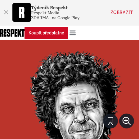
Týdeník Respekt
×
ZOBRAZIT
Respekt Media
ZDARMA - na Google Play
Koupit předplatné