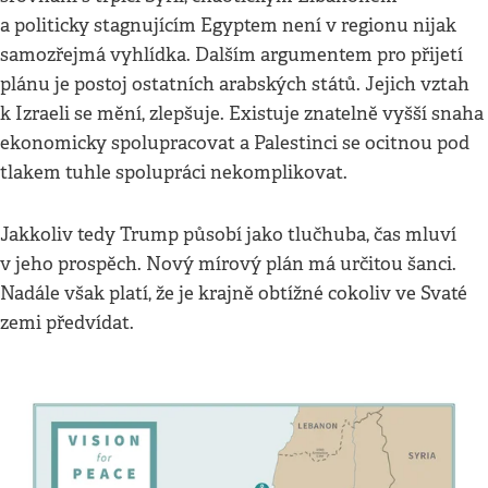
a politicky stagnujícím Egyptem není v regionu nijak
samozřejmá vyhlídka. Dalším argumentem pro přijetí
plánu je postoj ostatních arabských států. Jejich vztah
k Izraeli se mění, zlepšuje. Existuje znatelně vyšší snaha
ekonomicky spolupracovat a Palestinci se ocitnou pod
tlakem tuhle spolupráci nekomplikovat.
Jakkoliv tedy Trump působí jako tlučhuba, čas mluví
v jeho prospěch. Nový mírový plán má určitou šanci.
Nadále však platí, že je krajně obtížné cokoliv ve Svaté
zemi předvídat.