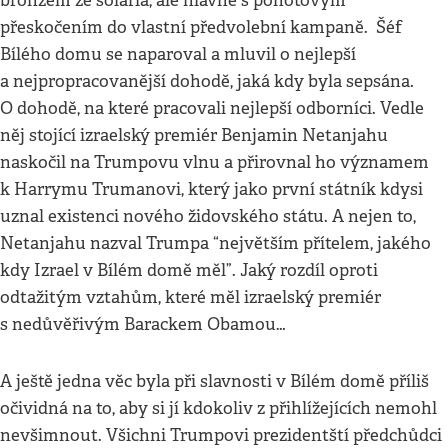
bronzem ze solária, ale hlavně s pohotovým
přeskočením do vlastní předvolební kampaně. Šéf
Bílého domu se naparoval a mluvil o nejlepší
a nejpropracovanější dohodě, jaká kdy byla sepsána.
O dohodě, na které pracovali nejlepší odborníci. Vedle
něj stojící izraelský premiér Benjamin Netanjahu
naskočil na Trumpovu vlnu a přirovnal ho významem
k Harrymu Trumanovi, který jako první státník kdysi
uznal existenci nového židovského státu. A nejen to,
Netanjahu nazval Trumpa “největším přítelem, jakého
kdy Izrael v Bílém domě měl”. Jaký rozdíl oproti
odtažitým vztahům, které měl izraelský premiér
s nedůvěřivým Barackem Obamou…
A ještě jedna věc byla při slavnosti v Bílém domě příliš
očividná na to, aby si jí kdokoliv z přihlížejících nemohl
nevšimnout. Všichni Trumpovi prezidentští předchůdci