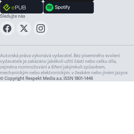
Sledujte nás
Autorská práva vykonává vydavatel. Bez písemného svolení
vydavatele je zakázáno jakékoli užití částí nebo celku díla,
zejména rozmnožování a šíření jakýmkoli způsobem,
mechanickým nebo elektronickým, v českém nebo jiném jazyce.
© Copyright Respekt Media a.s. ISSN 1801-1446