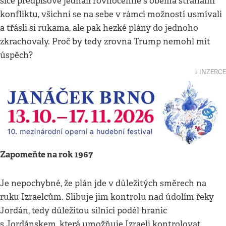
sice předpisově jednali rovnocenně s oběma stranami
konfliktu, všichni se na sebe v rámci možností usmívali
a třásli si rukama, ale pak hezké plány do jednoho
zkrachovaly. Proč by tedy zrovna Trump nemohl mít
úspěch?
↓ INZERCE
Zapomeňte na rok 1967
Je nepochybné, že plán jde v důležitých směrech na
ruku Izraelcům. Slibuje jim kontrolu nad údolím řeky
Jordán, tedy důležitou silnicí podél hranic
s Jordánskem, která umožňuje Izraeli kontrolovat