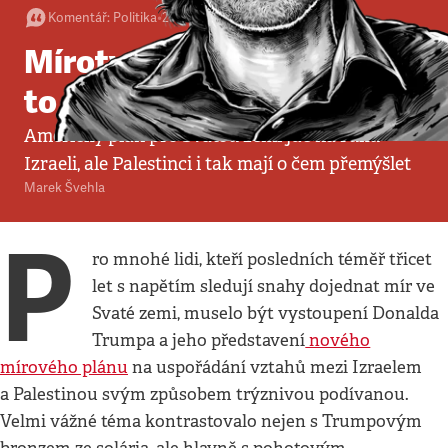
Komentář
:
Politika
•
29. 1. 2020
•
6
minut
Mírotvorce Trump? Není
to nereálná vyhlídka
Americký plán pro Svatou zemi jde na ruku
Izraeli, ale Palestinci i tak mají o čem přemýšlet
Marek Švehla
P
ro mnohé lidi, kteří posledních téměř třicet
let s napětím sledují snahy dojednat mír ve
Svaté zemi, muselo být vystoupení Donalda
Trumpa a jeho představení
nového
mírového plánu
na uspořádání vztahů mezi Izraelem
a Palestinou svým způsobem trýznivou podívanou.
Velmi vážné téma kontrastovalo nejen s Trumpovým