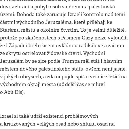
dovoz zbraní a pohyb osob směrem na palestinská
území. Dohoda také zaručuje Izraeli kontrolu nad těmi
částmi východního Jeruzaléma, které přiléhají ke
Starému městu a okolním čtvrtím. To je velmi důležité,
protože po zkušenostech s Pásmem Gazy nelze vyloučit,
že i Západní břeh časem ovládnou radikálové a začnou
ze skrytu ostřelovat židovské čtvrti. Východní
Jeruzalém by se sice podle Trumpa měl stát i hlavním
městem nového palestinského státu, ovšem není jasné,
v jakých obrysech, a zda nepůjde spíš o vesnice ležící na
východním okraji města (už delší čas se mluví
o Abú Dís).
Izrael si také udrží existenci problémových
a kritizovaných velkých osad nebo shluku osad na