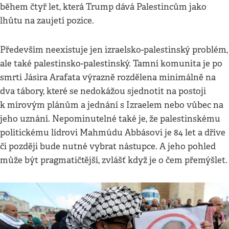
během čtyř let, která Trump dává Palestincům jako
lhůtu na zaujetí pozice.
Především neexistuje jen izraelsko-palestinský problém,
ale také palestinsko-palestinský. Tamní komunita je po
smrti Jásira Arafata výrazně rozdělena minimálně na
dva tábory, které se nedokážou sjednotit na postoji
k mírovým plánům a jednání s Izraelem nebo vůbec na
jeho uznání. Nepominutelné také je, že palestinskému
politickému lídrovi Mahmúdu Abbásovi je 84 let a dříve
či později bude nutné vybrat nástupce. A jeho pohled
může být pragmatičtější, zvlášť když je o čem přemýšlet.