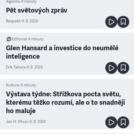
Agenda
•
4
minuty
Pět světových zpráv
Respekt
•
9. 8. 2026
Editorial
•
4
minuty
Glen Hansard a investice do neumělé
inteligence
Erik Tabery
•
9. 8. 2026
Kultura
•
3
minuty
Výstava týdne: Střížkova pocta světu,
kterému těžko rozumí, ale o to snadněji
ho maluje
Jan H. Vitvar
•
9. 8. 2026