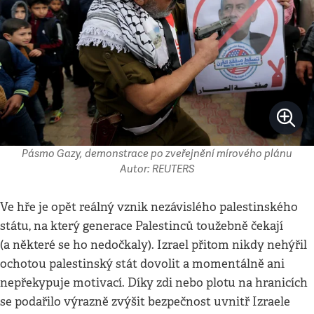
Pásmo Gazy, demonstrace po zveřejnění mírového plánu
Autor: REUTERS
Ve hře je opět reálný vznik nezávislého palestinského
státu, na který generace Palestinců toužebně čekají
(a některé se ho nedočkaly). Izrael přitom nikdy nehýřil
ochotou palestinský stát dovolit a momentálně ani
nepřekypuje motivací. Díky zdi nebo plotu na hranicích
se podařilo výrazně zvýšit bezpečnost uvnitř Izraele