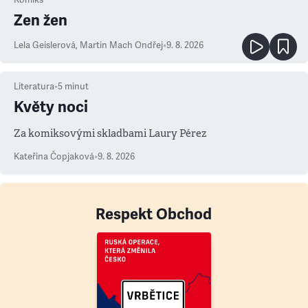
Komiks
Zen žen
Lela Geislerová
,
Martin Mach Ondřej
•
9. 8. 2026
Literatura
•
5
minut
Květy noci
Za komiksovými skladbami Laury Pérez
Kateřina Čopjaková
•
9. 8. 2026
Respekt Obchod