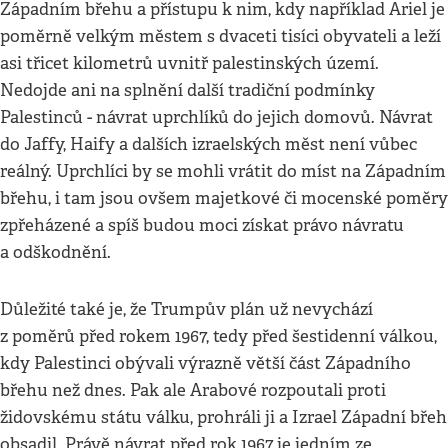
Západním břehu a přístupu k nim, kdy například Ariel je
poměrně velkým městem s dvaceti tisíci obyvateli a leží
asi třicet kilometrů uvnitř palestinských území.
Nedojde ani na splnění další tradiční podmínky
Palestinců - návrat uprchlíků do jejich domovů. Návrat
do Jaffy, Haify a dalších izraelských měst není vůbec
reálný. Uprchlíci by se mohli vrátit do míst na Západním
břehu, i tam jsou ovšem majetkové či mocenské poměry
zpřeházené a spíš budou moci získat právo návratu
a odškodnění.
Důležité také je, že Trumpův plán už nevychází
z poměrů před rokem 1967, tedy před šestidenní válkou,
kdy Palestinci obývali výrazně větší část Západního
břehu než dnes. Pak ale Arabové rozpoutali proti
židovskému státu válku, prohráli ji a Izrael Západní břeh
obsadil. Právě návrat před rok 1967 je jedním ze