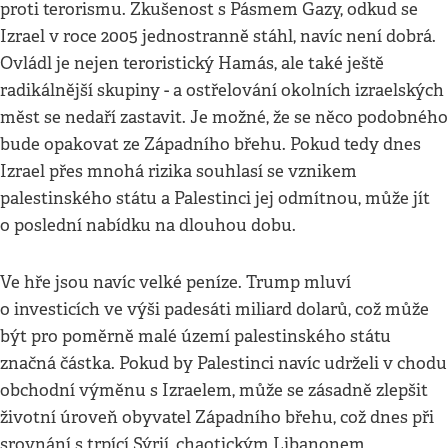
proti terorismu. Zkušenost s Pásmem Gazy, odkud se
Izrael v roce 2005 jednostranně stáhl, navíc není dobrá.
Ovládl je nejen teroristický Hamás, ale také ještě
radikálnější skupiny - a ostřelování okolních izraelských
měst se nedaří zastavit. Je možné, že se něco podobného
bude opakovat ze Západního břehu. Pokud tedy dnes
Izrael přes mnohá rizika souhlasí se vznikem
palestinského státu a Palestinci jej odmítnou, může jít
o poslední nabídku na dlouhou dobu.
Ve hře jsou navíc velké peníze. Trump mluví
o investicích ve výši padesáti miliard dolarů, což může
být pro poměrně malé území palestinského státu
značná částka. Pokud by Palestinci navíc udrželi v chodu
obchodní výměnu s Izraelem, může se zásadně zlepšit
životní úroveň obyvatel Západního břehu, což dnes při
srovnání s trpící Sýrií, chaotickým Libanonem