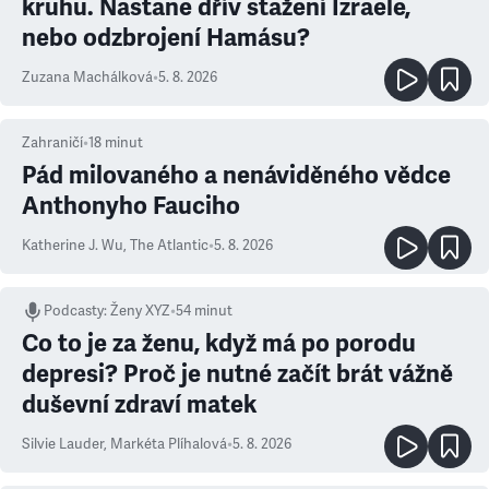
kruhu. Nastane dřív stažení Izraele,
nebo odzbrojení Hamásu?
Zuzana Machálková
•
5. 8. 2026
Zahraničí
•
18
minut
Pád milovaného a nenáviděného vědce
Anthonyho Fauciho
Katherine J. Wu
,
The Atlantic
•
5. 8. 2026
Podcasty
:
Ženy XYZ
•
54 minut
Co to je za ženu, když má po porodu
depresi? Proč je nutné začít brát vážně
duševní zdraví matek
Silvie Lauder
,
Markéta Plíhalová
•
5. 8. 2026