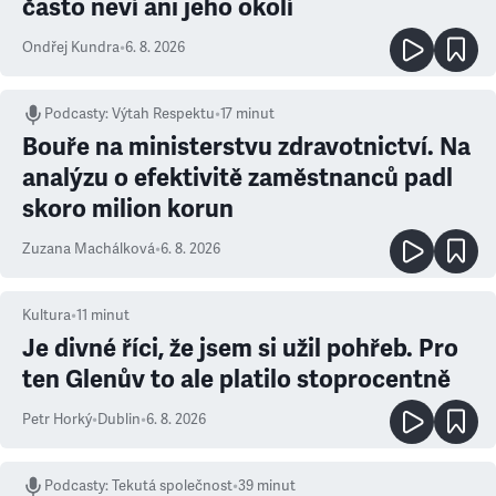
často neví ani jeho okolí
Ondřej Kundra
•
6. 8. 2026
Podcasty
:
Výtah Respektu
•
17 minut
Bouře na ministerstvu zdravotnictví. Na
analýzu o efektivitě zaměstnanců padl
skoro milion korun
Zuzana Machálková
•
6. 8. 2026
Kultura
•
11
minut
Je divné říci, že jsem si užil pohřeb. Pro
ten Glenův to ale platilo stoprocentně
Petr Horký
•
Dublin
•
6. 8. 2026
Podcasty
:
Tekutá společnost
•
39 minut