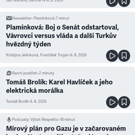
Ján Markoš
,
Denník N
•
6. 8. 2026
Newsletter
:
Plamínková
•
7
minut
Plamínková: Boj o Senát odstartoval,
Vávrovci versus vláda a další Turkův
hvězdný týden
Kristýna Jelínková
,
František Trojan
•
6. 8. 2026
Ranní postřeh
•
2
minuty
Tomáš Brolík: Karel Havlíček a jeho
elektrická morálka
Tomáš Brolík
•
6. 8. 2026
Podcasty
:
Výtah Respektu
•
18 minut
Mírový plán pro Gazu je v začarovaném