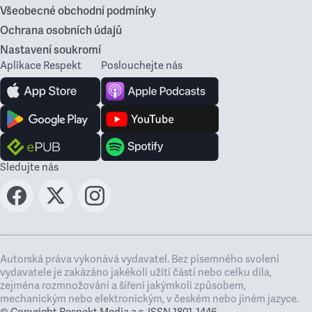
Všeobecné obchodní podmínky
Ochrana osobních údajů
Nastavení soukromí
Aplikace Respekt
Poslouchejte nás
Sledujte nás
Autorská práva vykonává vydavatel. Bez písemného svolení
vydavatele je zakázáno jakékoli užití částí nebo celku díla,
zejména rozmnožování a šíření jakýmkoli způsobem,
mechanickým nebo elektronickým, v českém nebo jiném jazyce.