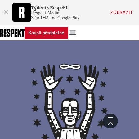
Týdeník Respekt
×
ZOBRAZIT
Respekt Media
ZDARMA - na Google Play
Koupit předplatné