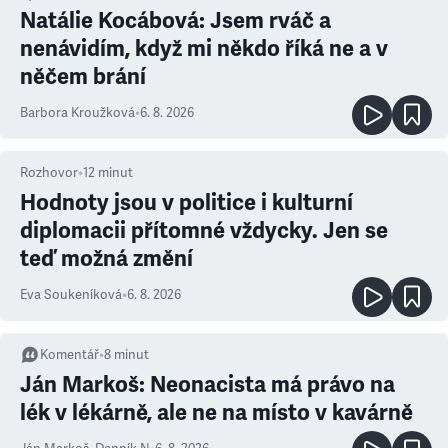
Natálie Kocábová: Jsem rváč a
nenávidím, když mi někdo říká ne a v
něčem brání
Barbora Kroužková
•
6. 8. 2026
Rozhovor
•
12
minut
Hodnoty jsou v politice i kulturní
diplomacii přítomné vždycky. Jen se
teď možná změní
Eva Soukeníková
•
6. 8. 2026
Komentář
•
8
minut
Ján Markoš: Neonacista má právo na
lék v lékárně, ale ne na místo v kavárně