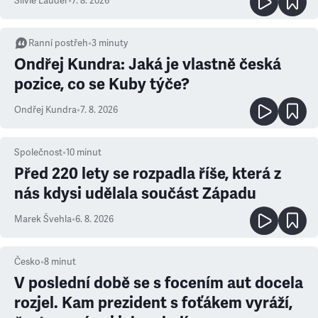
Silvie Lauder
•
7. 8. 2026
Ranní postřeh
•
3
minuty
Ondřej Kundra: Jaká je vlastně česká
pozice, co se Kuby týče?
Ondřej Kundra
•
7. 8. 2026
Společnost
•
10
minut
Před 220 lety se rozpadla říše, která z
nás kdysi udělala součást Západu
Marek Švehla
•
6. 8. 2026
Česko
•
8
minut
V poslední době se s focením aut docela
rozjel. Kam prezident s foťákem vyráží,