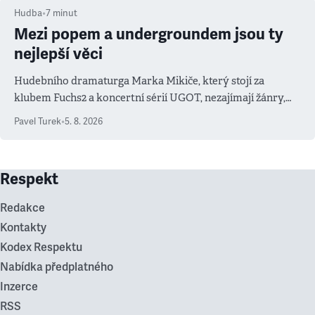
Hudba
•
7
minut
Mezi popem a undergroundem jsou ty
nejlepší věci
Hudebního dramaturga Marka Mikiče, který stojí za
klubem Fuchs2 a koncertní sérií UGOT, nezajímají žánry,
ale atmosféra
Pavel Turek
•
5. 8. 2026
Respekt
Redakce
Kontakty
Kodex Respektu
Nabídka předplatného
Inzerce
RSS