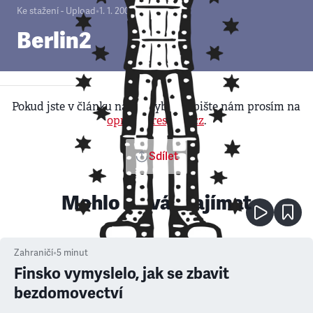
Ke stažení - Upload
•
1. 1. 2000
Berlin2
Pokud jste v článku našli chybu, napište nám prosím na
opravy@respekt.cz
.
Sdílet
Mohlo by vás zajímat
Zahraničí
•
5
minut
Finsko vymyslelo, jak se zbavit
bezdomovectví