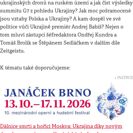
ukrajinských dronů na ruském území a jak číst výsledky
summitu G7 z pohledu Ukrajiny? Jak moc pošramocené
jsou vztahy Polska a Ukrajiny? A kam dospěl ve své
politice vůči Ukrajině premiér Andrej Babiš? Nejen o
tom mluví zástupci šéfredaktora Ondřej Kundra a
Tomáš Brolík se Štěpánem Sedláčkem v dalším díle
Zeitgeistu.
K tématu také doporučujeme:
↓ INZERCE
Dálnice smrti a hořící Moskva: Ukrajina díky novým