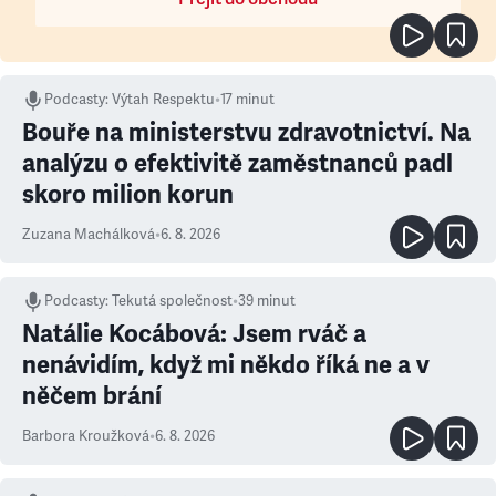
Podcasty
:
Výtah Respektu
•
17 minut
Bouře na ministerstvu zdravotnictví. Na
analýzu o efektivitě zaměstnanců padl
skoro milion korun
Zuzana Machálková
•
6. 8. 2026
Podcasty
:
Tekutá společnost
•
39 minut
Natálie Kocábová: Jsem rváč a
nenávidím, když mi někdo říká ne a v
něčem brání
Barbora Kroužková
•
6. 8. 2026