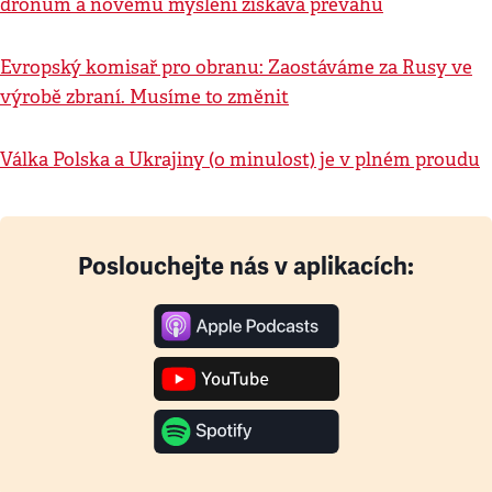
dronům a novému myšlení získává převahu
Evropský komisař pro obranu: Zaostáváme za Rusy ve
výrobě zbraní. Musíme to změnit
Válka Polska a Ukrajiny (o minulost) je v plném proudu
Poslouchejte nás v aplikacích: