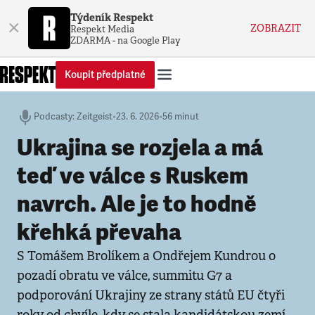
Týdeník Respekt
×
ZOBRAZIT
Respekt Media
ZDARMA - na Google Play
Koupit předplatné
Podcasty
:
Zeitgeist
•
23. 6. 2026
•
56 minut
Ukrajina se rozjela a má
teď ve válce s Ruskem
navrch. Ale je to hodně
křehká převaha
S Tomášem Brolíkem a Ondřejem Kundrou o
pozadí obratu ve válce, summitu G7 a
podporování Ukrajiny ze strany států EU čtyři