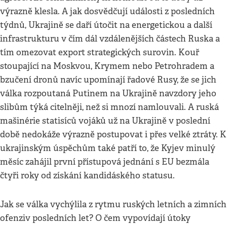
výrazně klesla. A jak dosvědčují události z posledních
týdnů, Ukrajině se daří útočit na energetickou a další
infrastrukturu v čím dál vzdálenějších částech Ruska a
tím omezovat export strategických surovin. Kouř
stoupající na Moskvou, Krymem nebo Petrohradem a
bzučení dronů navíc upomínají řadové Rusy, že se jich
válka rozpoutaná Putinem na Ukrajině navzdory jeho
slibům týká citelněji, než si mnozí namlouvali. A ruská
mašinérie statisíců vojáků už na Ukrajině v poslední
době nedokáže výrazně postupovat i přes velké ztráty. K
ukrajinským úspěchům také patří to, že Kyjev minulý
měsíc zahájil první přístupová jednání s EU bezmála
čtyři roky od získání kandidáského statusu.
Jak se válka vychýlila z rytmu ruských letních a zimních
ofenziv posledních let? O čem vypovídají útoky