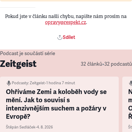
Pokud jste v článku našli chybu, napište nám prosím na
opravy@respekt.cz
.
Sdílet
Podcast je součástí série
Zeitgeist
32 článků
•
32 podcastů
Podcasty
:
Zeitgeist
•
1 hodina 7 minut
Ohříváme Zemi a koloběh vody se
N
mění. Jak to souvisí s
m
intenzivnějším suchem a požáry v
O
Evropě?
Ř
Štěpán Sedláček
•
4. 8. 2026
Š