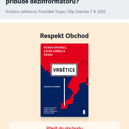
přibude dezinformátorů?
Kristýna Jelínková
,
František Trojan
,
Filip Zelenka
•
7. 8. 2026
Respekt Obchod
Přejít do obchodu