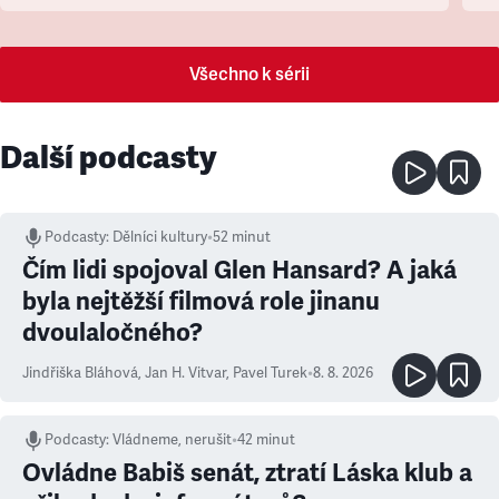
Všechno k sérii
Další podcasty
Podcasty
:
Dělníci kultury
•
52 minut
Čím lidi spojoval Glen Hansard? A jaká
byla nejtěžší filmová role jinanu
dvoulaločného?
Jindřiška Bláhová
,
Jan H. Vitvar
,
Pavel Turek
•
8. 8. 2026
Podcasty
:
Vládneme, nerušit
•
42 minut
Ovládne Babiš senát, ztratí Láska klub a