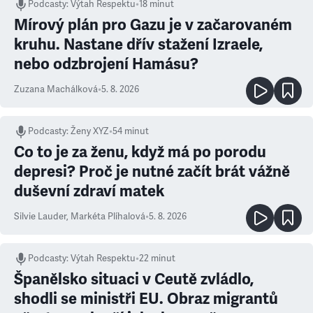
Podcasty
:
Výtah Respektu
•
18 minut
Mírový plán pro Gazu je v začarovaném
kruhu. Nastane dřív stažení Izraele,
nebo odzbrojení Hamásu?
Zuzana Machálková
•
5. 8. 2026
Podcasty
:
Ženy XYZ
•
54 minut
Co to je za ženu, když má po porodu
depresi? Proč je nutné začít brát vážně
duševní zdraví matek
Silvie Lauder
,
Markéta Plíhalová
•
5. 8. 2026
Podcasty
:
Výtah Respektu
•
22 minut
Španělsko situaci v Ceutě zvládlo,
shodli se ministři EU. Obraz migrantů