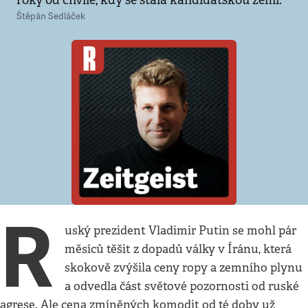
roky od chvíle, kdy se stala kandidátskou zemí.
Štěpán Sedláček
R
uský prezident Vladimir Putin se mohl pár
měsíců těšit z dopadů války v Íránu, která
skokově zvýšila ceny ropy a zemního plynu
a odvedla část světové pozornosti od ruské
agrese. Ale cena zmíněných komodit od té doby už