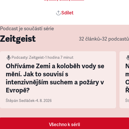
Sdílet
Podcast je součástí série
Zeitgeist
32 článků
•
32 podcastů
Podcasty
:
Zeitgeist
•
1 hodina 7 minut
Ohříváme Zemi a koloběh vody se
N
mění. Jak to souvisí s
m
intenzivnějším suchem a požáry v
O
Evropě?
Ř
Štěpán Sedláček
•
4. 8. 2026
Š
Všechno k sérii