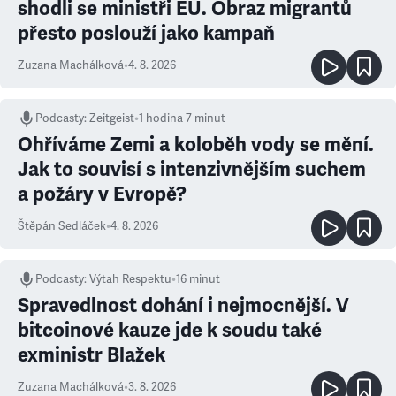
shodli se ministři EU. Obraz migrantů
přesto poslouží jako kampaň
Zuzana Machálková
•
4. 8. 2026
Podcasty
:
Zeitgeist
•
1 hodina 7 minut
Ohříváme Zemi a koloběh vody se mění.
Jak to souvisí s intenzivnějším suchem
a požáry v Evropě?
Štěpán Sedláček
•
4. 8. 2026
Podcasty
:
Výtah Respektu
•
16 minut
Spravedlnost dohání i nejmocnější. V
bitcoinové kauze jde k soudu také
exministr Blažek
Zuzana Machálková
•
3. 8. 2026