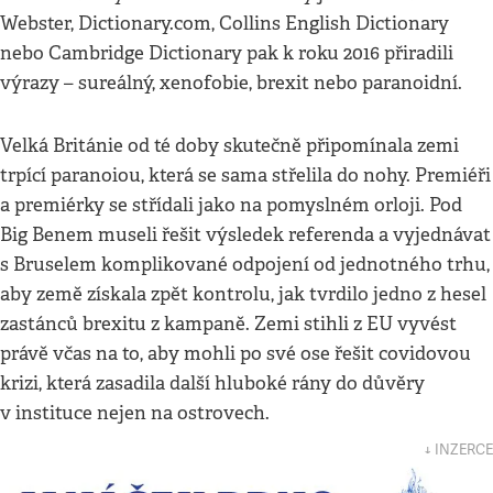
Webster, Dictionary.com, Collins English Dictionary
nebo Cambridge Dictionary pak k roku 2016 přiradili
výrazy – sureálný, xenofobie, brexit nebo paranoidní.
Velká Británie od té doby skutečně připomínala zemi
trpící paranoiou, která se sama střelila do nohy. Premiéři
a premiérky se střídali jako na pomyslném orloji. Pod
Big Benem museli řešit výsledek referenda a vyjednávat
s Bruselem komplikované odpojení od jednotného trhu,
aby země získala zpět kontrolu, jak tvrdilo jedno z hesel
zastánců brexitu z kampaně. Zemi stihli z EU vyvést
právě včas na to, aby mohli po své ose řešit covidovou
krizi, která zasadila další hluboké rány do důvěry
v instituce nejen na ostrovech.
↓ INZERCE