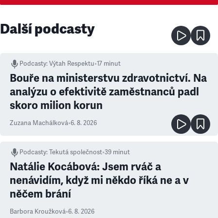
Další podcasty
Podcasty
:
Výtah Respektu
•
17 minut
Bouře na ministerstvu zdravotnictví. Na
analýzu o efektivitě zaměstnanců padl
skoro milion korun
Zuzana Machálková
•
6. 8. 2026
Podcasty
:
Tekutá společnost
•
39 minut
Natálie Kocábová: Jsem rváč a
nenávidím, když mi někdo říká ne a v
něčem brání
Barbora Kroužková
•
6. 8. 2026