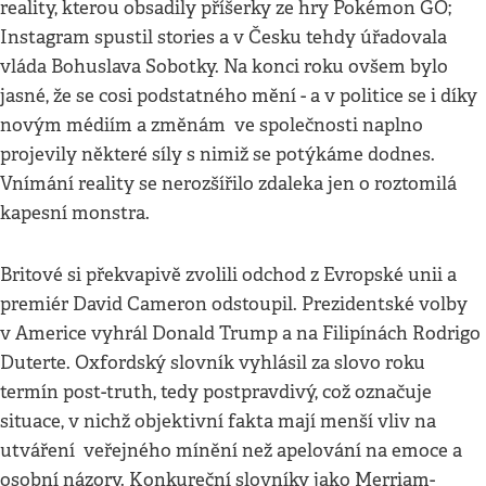
reality, kterou obsadily příšerky ze hry Pokémon GO;
Instagram spustil stories a v Česku tehdy úřadovala
vláda Bohuslava Sobotky. Na konci roku ovšem bylo
jasné, že se cosi podstatného mění - a v politice se i díky
novým médiím a změnám ve společnosti naplno
projevily některé síly s nimiž se potýkáme dodnes.
Vnímání reality se nerozšířilo zdaleka jen o roztomilá
kapesní monstra.
Britové si překvapivě zvolili odchod z Evropské unii a
premiér David Cameron odstoupil. Prezidentské volby
v Americe vyhrál Donald Trump a na Filipínách Rodrigo
Duterte. Oxfordský slovník vyhlásil za slovo roku
termín post-truth, tedy postpravdivý, což označuje
situace, v nichž objektivní fakta mají menší vliv na
utváření veřejného mínění než apelování na emoce a
osobní názory. Konkureční slovníky jako Merriam-