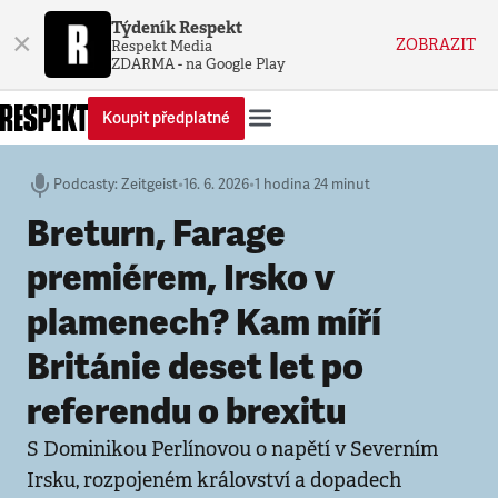
Týdeník Respekt
×
ZOBRAZIT
Respekt Media
ZDARMA - na Google Play
Koupit předplatné
Podcasty
:
Zeitgeist
•
16. 6. 2026
•
1 hodina 24 minut
Breturn, Farage
premiérem, Irsko v
plamenech? Kam míří
Británie deset let po
referendu o brexitu
S Dominikou Perlínovou o napětí v Severním
Irsku, rozpojeném království a dopadech