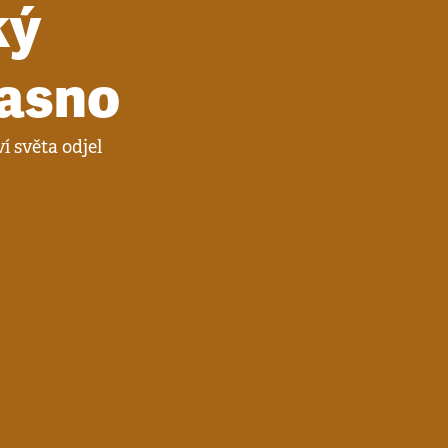
ký
jasno
í světa odjel