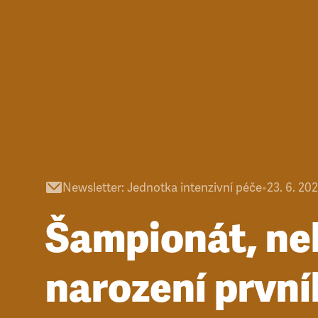
Newsletter
:
Jednotka intenzivní péče
•
23. 6. 20
Šampionát, ne
narození prvn