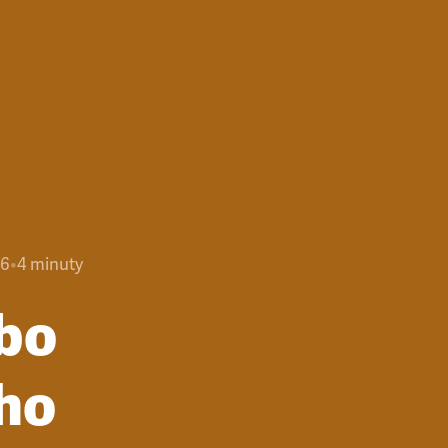
26
•
4
minuty
bo
ího