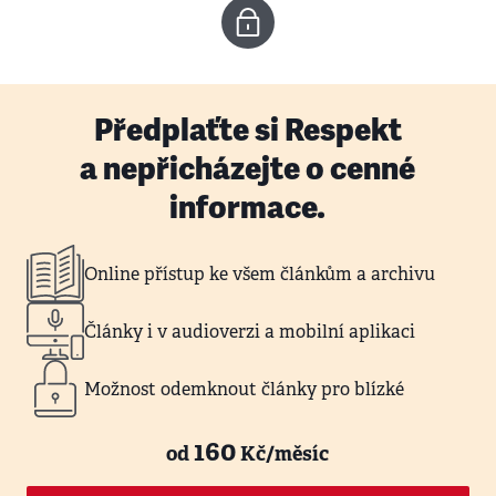
Předplaťte si Respekt
a nepřicházejte o cenné
informace.
Online přístup ke všem článkům a archivu
Články i v audioverzi a mobilní aplikaci
Možnost odemknout články pro blízké
160
od
Kč/měsíc