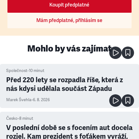
Koupit předplatné
Mám předplatné, přihlásím se
Mohlo by vás zajímat
Společnost
•
10
minut
Před 220 lety se rozpadla říše, která z
nás kdysi udělala součást Západu
Marek Švehla
•
6. 8. 2026
Česko
•
8
minut
V poslední době se s focením aut docela
rozjel. Kam prezident s foťákem vyráží,