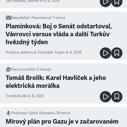
Ján Markoš
,
Denník N
•
6. 8. 2026
Newsletter
:
Plamínková
•
7
minut
Plamínková: Boj o Senát odstartoval,
Vávrovci versus vláda a další Turkův
hvězdný týden
Kristýna Jelínková
,
František Trojan
•
6. 8. 2026
Ranní postřeh
•
2
minuty
Tomáš Brolík: Karel Havlíček a jeho
elektrická morálka
Tomáš Brolík
•
6. 8. 2026
Podcasty
:
Výtah Respektu
•
18 minut
Mírový plán pro Gazu je v začarovaném