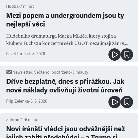
Hudba
•
7
minut
Mezi popem a undergroundem jsou ty
nejlepší věci
Hudebního dramaturga Marka Mikiče, který stojí za
klubem Fuchs2 a koncertní sérií UGOT, nezajímají žánry,
ale atmosféra
Pavel Turek
•
5. 8. 2026
Newsletter
:
Sečteno, podtrženo
•
3
minuty
Dříve bezplatně, dnes s přirážkou. Jak
nové náklady ovlivňují životní úroveň
Filip Zelenka
•
5. 8. 2026
Zahraničí
•
6
minut
Noví íránští vládci jsou odvážnější než
jejich zabití předchůdci – a Trump si