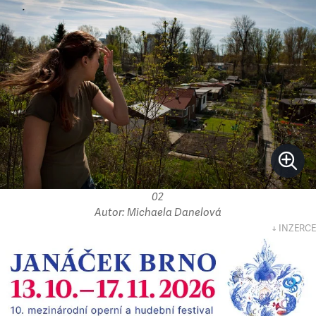
02
Autor: Michaela Danelová
↓ INZERCE