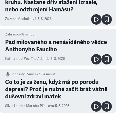
kruhu. Nastane dřív stažení Izraele,
nebo odzbrojení Hamásu?
Zuzana Machálková
•
5. 8. 2026
Zahraničí
•
18
minut
Pád milovaného a nenáviděného vědce
Anthonyho Fauciho
Katherine J. Wu
,
The Atlantic
•
5. 8. 2026
Podcasty
:
Ženy XYZ
•
54 minut
Co to je za ženu, když má po porodu
depresi? Proč je nutné začít brát vážně
duševní zdraví matek
Silvie Lauder
,
Markéta Plíhalová
•
5. 8. 2026