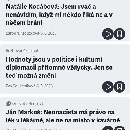
Natálie Kocábová: Jsem rváč a
nenávidím, když mi někdo říká ne a v
něčem brání
Barbora Kroužková
•
6. 8. 2026
Rozhovor
•
12
minut
Hodnoty jsou v politice i kulturní
diplomacii přítomné vždycky. Jen se
teď možná změní
Eva Soukeníková
•
6. 8. 2026
Komentář
•
8
minut
Ján Markoš: Neonacista má právo na
lék v lékárně, ale ne na místo v kavárně