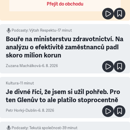
Přejít do obchodu
Podcasty
:
Výtah Respektu
•
17 minut
Bouře na ministerstvu zdravotnictví. Na
analýzu o efektivitě zaměstnanců padl
skoro milion korun
Zuzana Machálková
•
6. 8. 2026
Kultura
•
11
minut
Je divné říci, že jsem si užil pohřeb. Pro
ten Glenův to ale platilo stoprocentně
Petr Horký
•
Dublin
•
6. 8. 2026
Podcasty
:
Tekutá společnost
•
39 minut