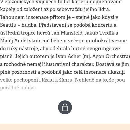
V epizodických výjevech tu líčí kariéru nejmenované
kapely od založení až po sebevraždu jejího lídra.
Tahounem inscenace přitom je – stejně jako kdysi v
Seattlu – hudba. Představení se podobá koncertu a
ústřední trojice herců Jan Mansfeld, Jakub Tvrdík a
Matěj Anděl skutečně během večera mnohokrát vezme
do ruky nástroje, aby odehrála hutné neogrungeové
písně. Jejich autorem je Ivan Acher (mj. Agon Orchestra)
a rozhodně nemají ilustrativní charakter. Dostává se jim
plné pozornosti a podobně jako celá inscenace ukazují
velké pochopení i lásku k žánru. Nehledě na to, že jsou
pořádně nahlas.