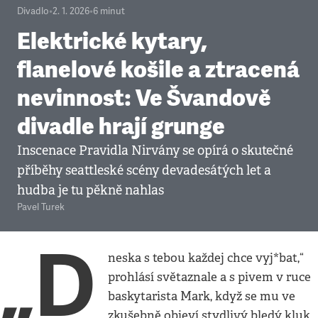
Divadlo
•
2. 1. 2026
•
6
minut
Elektrické kytary,
flanelové košile a ztracená
nevinnost: Ve Švandově
divadle hrají grunge
Inscenace Pravidla Nirvány se opírá o skutečné
příběhy seattleské scény devadesátých let a
hudba je tu pěkně nahlas
Pavel Turek
„D
neska s tebou každej chce vyj*bat,“
prohlásí světaznale a s pivem v ruce
baskytarista Mark, když se mu ve
zkušebně objeví stydlivý bledý kluk