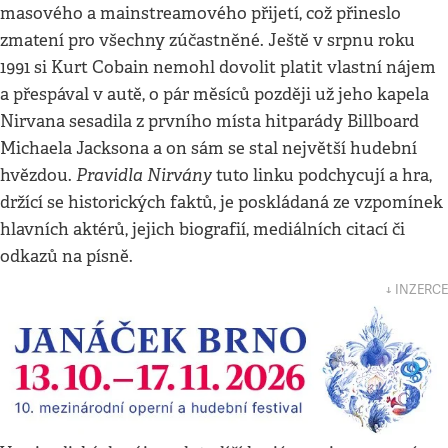
masového a mainstreamového přijetí, což přineslo
zmatení pro všechny zúčastněné. Ještě v srpnu roku
1991 si Kurt Cobain nemohl dovolit platit vlastní nájem
a přespával v autě, o pár měsíců později už jeho kapela
Nirvana sesadila z prvního místa hitparády Billboard
Michaela Jacksona a on sám se stal největší hudební
Pravidla Nirvány
hvězdou.
tuto linku podchycují a hra,
držící se historických faktů, je poskládaná ze vzpomínek
hlavních aktérů, jejich biografií, mediálních citací či
odkazů na písně.
↓ INZERCE