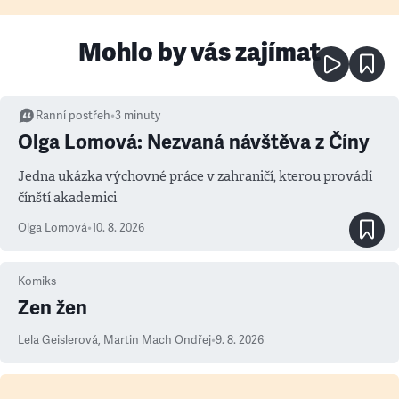
Mohlo by vás zajímat
Ranní postřeh
•
3
minuty
Olga Lomová: Nezvaná návštěva z Číny
Jedna ukázka výchovné práce v zahraničí, kterou provádí
čínští akademici
Olga Lomová
•
10. 8. 2026
Komiks
Zen žen
Lela Geislerová
,
Martin Mach Ondřej
•
9. 8. 2026