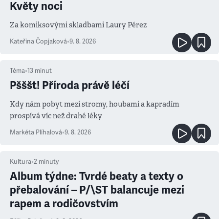
Květy noci
Za komiksovými skladbami Laury Pérez
Kateřina Čopjaková
•
9. 8. 2026
Téma
•
13
minut
Pšššt! Příroda právě léčí
Kdy nám pobyt mezi stromy, houbami a kapradím
prospívá víc než drahé léky
Markéta Plíhalová
•
9. 8. 2026
Kultura
•
2
minuty
Album týdne: Tvrdé beaty a texty o
přebalování – P/\ST balancuje mezi
rapem a rodičovstvím