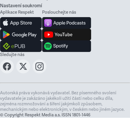
Nastavení soukromí
Aplikace Respekt
Poslouchejte nás
Sledujte nás
Autorská práva vykonává vydavatel. Bez písemného svolení
vydavatele je zakázáno jakékoli užití částí nebo celku díla,
zejména rozmnožování a šíření jakýmkoli způsobem,
mechanickým nebo elektronickým, v českém nebo jiném jazyce.
© Copyright Respekt Media a.s. ISSN 1801-1446