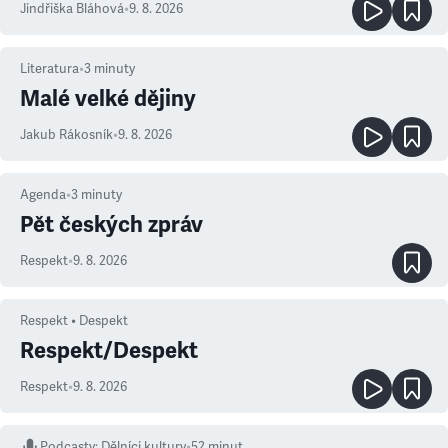
Jindřiška Bláhová
•
9. 8. 2026
Literatura
•
3
minuty
Malé velké dějiny
Jakub Rákosník
•
9. 8. 2026
Agenda
•
3
minuty
Pět českých zpráv
Respekt
•
9. 8. 2026
Respekt • Despekt
Respekt/Despekt
Respekt
•
9. 8. 2026
Podcasty
:
Dělníci kultury
•
52 minut