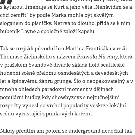
s kytarou. Jmenuje se Kurt a jeho věta „Nenávidím se a
chci zemřít“ by podle Marka mohla být skvělým
sloganem do písničky. Netrvá to dlouho, přidá se k nim
bubeník Layne a společně založí kapelu.
Tak se rozjíždí původní hra Martina Františáka v režii
Pravidla Nirvány
Thomase Zielinského s názvem
, která
v pražském Švandově divadle skládá hold seattleské
hudební scéně přelomu osmdesátých a devadesátých
let a špinavému žánru grunge. Šlo o neopakovatelný a v
mnoha ohledech paradoxní moment v dějinách
populární hudby, kdy showbyznys s nejtučnějšími
rozpočty vynesl na vrchol popularity veskrze lokální
scénu vyrůstající z punkových kořenů.
Nikdy předtím ani potom se underground nedočkal tak