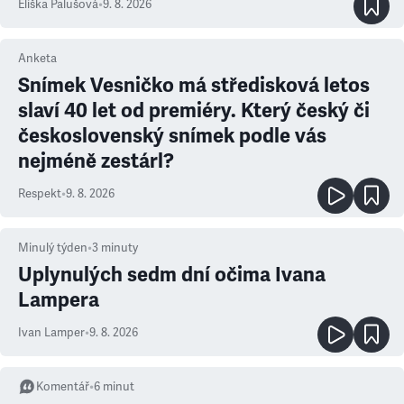
Eliška Palušová
•
9. 8. 2026
Anketa
Snímek Vesničko má středisková letos
slaví 40 let od premiéry. Který český či
československý snímek podle vás
nejméně zestárl?
Respekt
•
9. 8. 2026
Minulý týden
•
3
minuty
Uplynulých sedm dní očima Ivana
Lampera
Ivan Lamper
•
9. 8. 2026
Komentář
•
6
minut