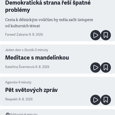
Demokratická strana řeší špatné
problémy
Cesta k dělnickým voličům by měla začít ústupem
od kulturních témat
Fareed Zakaria
•
9. 8. 2026
Jeden den v životě
•
3
minuty
Meditace s mandelinkou
Kateřina Švermová
•
9. 8. 2026
Agenda
•
4
minuty
Pět světových zpráv
Respekt
•
9. 8. 2026
Editorial
•
4
minuty