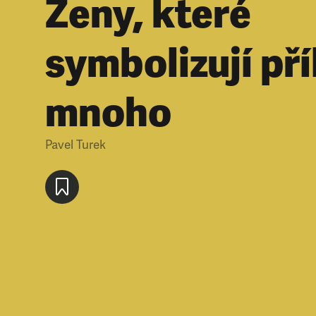
Ženy, které
symbolizují pří
mnoho
Pavel Turek