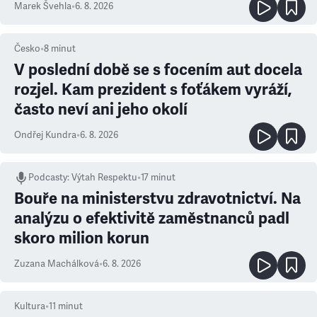
Marek Švehla
•
6. 8. 2026
Česko
•
8
minut
V poslední době se s focením aut docela
rozjel. Kam prezident s foťákem vyráží,
často neví ani jeho okolí
Ondřej Kundra
•
6. 8. 2026
Podcasty
:
Výtah Respektu
•
17 minut
Bouře na ministerstvu zdravotnictví. Na
analýzu o efektivitě zaměstnanců padl
skoro milion korun
Zuzana Machálková
•
6. 8. 2026
Kultura
•
11
minut