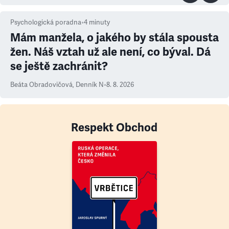
Psychologická poradna
•
4
minuty
Mám manžela, o jakého by stála spousta
žen. Náš vztah už ale není, co býval. Dá
se ještě zachránit?
Beáta Obradovičová
,
Denník N
•
8. 8. 2026
Respekt Obchod