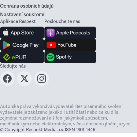
Ochrana osobních údajů
Nastavení soukromí
Aplikace Respekt
Poslouchejte nás
Sledujte nás
Autorská práva vykonává vydavatel. Bez písemného svolení
vydavatele je zakázáno jakékoli užití částí nebo celku díla,
zejména rozmnožování a šíření jakýmkoli způsobem,
mechanickým nebo elektronickým, v českém nebo jiném jazyce.
© Copyright Respekt Media a.s. ISSN 1801-1446