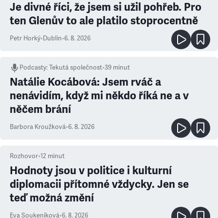
Je divné říci, že jsem si užil pohřeb. Pro
ten Glenův to ale platilo stoprocentně
Petr Horký
•
Dublin
•
6. 8. 2026
Podcasty
:
Tekutá společnost
•
39 minut
Natálie Kocábová: Jsem rváč a
nenávidím, když mi někdo říká ne a v
něčem brání
Barbora Kroužková
•
6. 8. 2026
Rozhovor
•
12
minut
Hodnoty jsou v politice i kulturní
diplomacii přítomné vždycky. Jen se
teď možná změní
Eva Soukeníková
•
6. 8. 2026