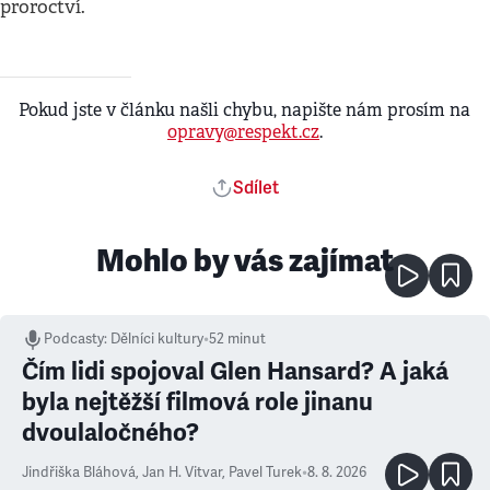
proroctví.
Pokud jste v článku našli chybu, napište nám prosím na
opravy@respekt.cz
.
Sdílet
Mohlo by vás zajímat
Podcasty
:
Dělníci kultury
•
52 minut
Čím lidi spojoval Glen Hansard? A jaká
byla nejtěžší filmová role jinanu
dvoulaločného?
Jindřiška Bláhová
,
Jan H. Vitvar
,
Pavel Turek
•
8. 8. 2026