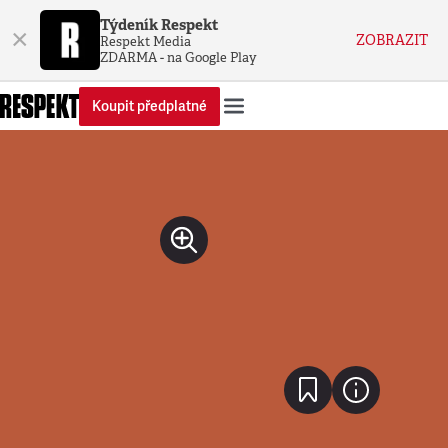
Týdeník Respekt
×
ZOBRAZIT
Respekt Media
ZDARMA - na Google Play
Koupit předplatné