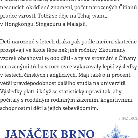
nesoucích okřídlené znamení, počet narozených Číňanů
prudce vzrostl. Totéž se děje na Tchaj-wanu,
v Hongkongu, Singapuru a Malajsii.
Děti narozené v letech draka pak podle měření skutečně
prospívají ve škole lépe než jiné ročníky. Zkoumaný
vzorek obsahoval 15 000 dětí - a ty ve srovnání s Číňany
narozenými třeba v roce ovce vykazovaly lepší výsledky
v testech, čínských i anglických. Mají také o 11 procent
větší pravděpodobnost dalšího studia na univerzitě.
Výsledky platí, i když se statisticky upraví tak, aby
počítaly s rozdílným rodinným zázemím, kognitivními
schopnostmi dětí a jejich sebevědomím.
↓ INZERCE