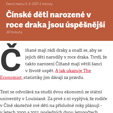
Denní menu
•
5. 9. 2017
•
2
minuty
Čínské děti narozené v
roce draka jsou úspěšnější
Jiří Sobota
Č
íňané mají rádi draky a snaží se, aby se
jejich děti narodily v roce draka. Tvrdí, že
takto narození Číňané mají větší šanci
v životě uspět.
A jak ukazuje The
Economist,
statistiky jim dávají za pravdu.
Text se odvolává na studii dvou ekonomů ze státní
univerzity v Louisianě. Za prvé z ní vyplývá, že rodiče
v Číně skutečně své děti na příslušné roky plánují -
v letech 2000 a 2012, posledních dvou letopočtech