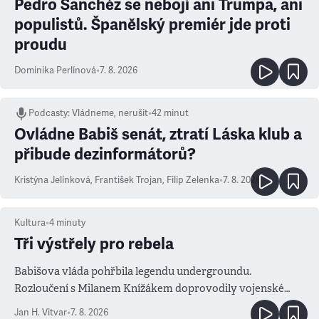
Pedro Sanchéz se nebojí ani Trumpa, ani
populistů. Španělský premiér jde proti
proudu
Dominika Perlínová
•
7. 8. 2026
Podcasty
:
Vládneme, nerušit
•
42 minut
Ovládne Babiš senát, ztratí Láska klub a
přibude dezinformátorů?
Kristýna Jelínková
,
František Trojan
,
Filip Zelenka
•
7. 8. 2026
Kultura
•
4
minuty
Tři výstřely pro rebela
Babišova vláda pohřbila legendu undergroundu.
Rozloučení s Milanem Knížákem doprovodily vojenské
salvy i kritika pokrokářů
Jan H. Vitvar
•
7. 8. 2026