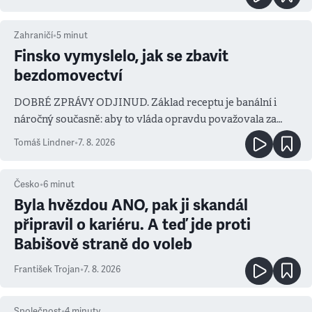
Zahraničí
•
5
minut
Finsko vymyslelo, jak se zbavit
bezdomovectví
DOBRÉ ZPRÁVY ODJINUD. Základ receptu je banální i
náročný současně: aby to vláda opravdu považovala za
prioritu
Tomáš Lindner
•
7. 8. 2026
Česko
•
6
minut
Byla hvězdou ANO, pak ji skandál
připravil o kariéru. A teď jde proti
Babišově straně do voleb
František Trojan
•
7. 8. 2026
Společnost
•
4
minuty