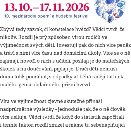
Zbývá tedy zázrak, či konstelace hvězd? Vědci tvrdí, že
nikoliv. Rozdíl je prý způsoben vírou rodičů ve
výjimečnost svých dětí. Investují pak do nich více peněz
a tráví s nimi více času nad domácími úkoly. Více se o ně
zajímají, hovoří o nich s učiteli, posílají je do mateřských
školek a na doučování, piplají je. Dračí děti nemusí
doma tolik pomáhat, s odpadky ať běhá raději tatínek
malého génia obdařeného přízní hvězd.
Víra ve výjimečnost zjevně skutečně přináší
nadprůměrné výsledky - jednoduše tak, že o ně člověk
více usiluje. Vědci tvrdí, že když do statistik započítali
i tenhle faktor, rozdíl zmizel a máme tu sebenaplňující