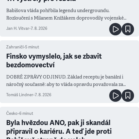
Babišova vláda pohřbila legendu undergroundu.
Rozloučení s Milanem Knížákem doprovodily vojenské
salvy i kritika pokrokářů
Jan H. Vitvar
•
7. 8. 2026
Zahraničí
•
5
minut
Finsko vymyslelo, jak se zbavit
bezdomovectví
DOBRÉ ZPRÁVY ODJINUD. Základ receptu je banální i
náročný současně: aby to vláda opravdu považovala za
prioritu
Tomáš Lindner
•
7. 8. 2026
Česko
•
6
minut
Byla hvězdou ANO, pak ji skandál
připravil o kariéru. A teď jde proti