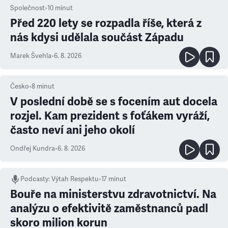
Společnost
•
10
minut
Před 220 lety se rozpadla říše, která z
nás kdysi udělala součást Západu
Marek Švehla
•
6. 8. 2026
Česko
•
8
minut
V poslední době se s focením aut docela
rozjel. Kam prezident s foťákem vyráží,
často neví ani jeho okolí
Ondřej Kundra
•
6. 8. 2026
Podcasty
:
Výtah Respektu
•
17 minut
Bouře na ministerstvu zdravotnictví. Na
analýzu o efektivitě zaměstnanců padl
skoro milion korun