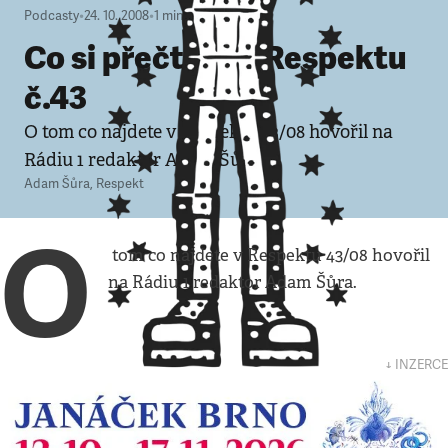
Podcasty
•
24. 10. 2008
•
1
minuta
Co si přečtete v Respektu
č.43
O tom co najdete v Respektu 43/08 hovořil na
Rádiu 1 redaktor Adam Šůra.
Adam Šůra
,
Respekt
O
tom co najdete v Respektu 43/08 hovořil
na Rádiu 1 redaktor Adam Šůra.
↓ INZERCE