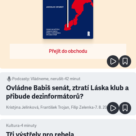
Přejít do obchodu
Podcasty
:
Vládneme, nerušit
•
42 minut
Ovládne Babiš senát, ztratí Láska klub a
přibude dezinformátorů?
Kristýna Jelínková
,
František Trojan
,
Filip Zelenka
•
7. 8. 2026
Kultura
•
4
minuty
Tři výstřely pro rebela