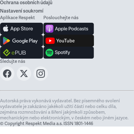
Ochrana osobních údajů
Nastavení soukromí
Aplikace Respekt
Poslouchejte nás
Sledujte nás
Autorská práva vykonává vydavatel. Bez písemného svolení
vydavatele je zakázáno jakékoli užití částí nebo celku díla,
zejména rozmnožování a šíření jakýmkoli způsobem,
mechanickým nebo elektronickým, v českém nebo jiném jazyce.
© Copyright Respekt Media a.s. ISSN 1801-1446