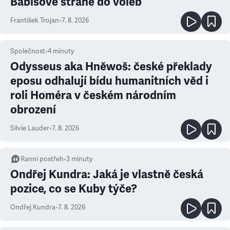
Babišově straně do voleb
František Trojan
•
7. 8. 2026
Společnost
•
4
minuty
Odysseus aka Hněwoš: české překlady
eposu odhalují bídu humanitních věd i
roli Homéra v českém národním
obrození
Silvie Lauder
•
7. 8. 2026
Ranní postřeh
•
3
minuty
Ondřej Kundra: Jaká je vlastně česká
pozice, co se Kuby týče?
Ondřej Kundra
•
7. 8. 2026