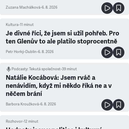
Zuzana Machálková
•
6. 8. 2026
Kultura
•
11
minut
Je divné říci, že jsem si užil pohřeb. Pro
ten Glenův to ale platilo stoprocentně
Petr Horký
•
Dublin
•
6. 8. 2026
Podcasty
:
Tekutá společnost
•
39 minut
Natálie Kocábová: Jsem rváč a
nenávidím, když mi někdo říká ne a v
něčem brání
Barbora Kroužková
•
6. 8. 2026
Rozhovor
•
12
minut