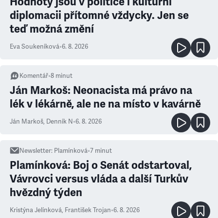
Hodnoty jsou v politice i kulturní
diplomacii přítomné vždycky. Jen se
teď možná změní
Eva Soukeníková
•
6. 8. 2026
Komentář
•
8
minut
Ján Markoš: Neonacista má právo na
lék v lékárně, ale ne na místo v kavárně
Ján Markoš
,
Denník N
•
6. 8. 2026
Newsletter
:
Plamínková
•
7
minut
Plamínková: Boj o Senát odstartoval,
Vávrovci versus vláda a další Turkův
hvězdný týden
Kristýna Jelínková
,
František Trojan
•
6. 8. 2026