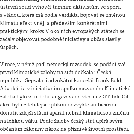
ústavní soud vyhověl tamním aktivistům ve sporu
s vládou, která má podle verdiktu bojovat se změnou
klimatu efektivněji a především konkrétními
praktickými kroky. V okolních evropských státech se
začaly objevovat podobné iniciativy a občas slavily
úspěch.
V roce, v němž padl německý rozsudek, se podání své
první klimatické žaloby na stát dočkala i Česká
republika. Sepsala ji advokátní kancelář Frank Bold
Advokáti a v iniciativním spolku nazvaném Klimatická
žaloba bylo v tu dobu angažováno více než 200 lidí. Cíl
akce byl už tehdejší optikou nezvykle ambiciózní –
donutit zdejší státní aparát nebrat klimatickou změnu
na lehkou váhu. Podle žaloby český stát upírá svým
občanům zákonný nárok na příznivé životní prostředí,