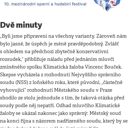
Dvě minuty
„Byli jsme připraveni na všechny varianty. Zároveň nám
bylo jasné, že úspěch je méně pravděpodobný. Zvlášť
s ohledem na předchozí zbytečně konzervativní
rozsudek,“ přibližuje náladu před jednáním mluvčí
zmíněného spolku Klimatická žaloba Vincenc Bouček.
Skepse vycházela z rozhodnutí Nejvyššího správního
soudu (NSS) z loňského roku, které původní, „částečně
vyhovující“ rozhodnutí Městského soudu v Praze
shodilo ze stolu jednoduše s tím, že taková otázka před
soudy podle něj nepatří. Odhad mluvčího Klimatické
žaloby
se ukázal nakonec jako správný: Městský soud
na konci října s názorem nadřízeného soudu, který by se