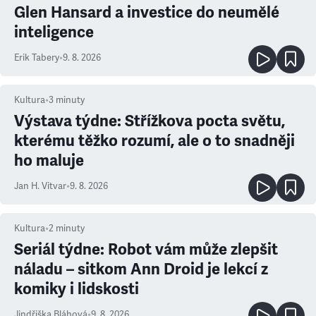
Glen Hansard a investice do neumělé
inteligence
Erik Tabery
•
9. 8. 2026
Kultura
•
3
minuty
Výstava týdne: Střížkova pocta světu,
kterému těžko rozumí, ale o to snadněji
ho maluje
Jan H. Vitvar
•
9. 8. 2026
Kultura
•
2
minuty
Seriál týdne: Robot vám může zlepšit
náladu – sitkom Ann Droid je lekcí z
komiky i lidskosti
Jindřiška Bláhová
•
9. 8. 2026