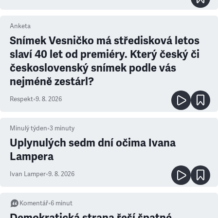
Anketa
Snímek Vesničko má středisková letos
slaví 40 let od premiéry. Který český či
československý snímek podle vás
nejméně zestárl?
Respekt
•
9. 8. 2026
Minulý týden
•
3
minuty
Uplynulých sedm dní očima Ivana
Lampera
Ivan Lamper
•
9. 8. 2026
Komentář
•
6
minut
Demokratická strana řeší špatné