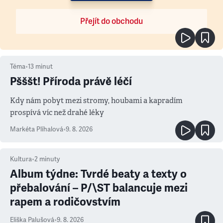
Přejít do obchodu
Téma
•
13
minut
Pšššt! Příroda právě léčí
Kdy nám pobyt mezi stromy, houbami a kapradím
prospívá víc než drahé léky
Markéta Plíhalová
•
9. 8. 2026
Kultura
•
2
minuty
Album týdne: Tvrdé beaty a texty o
přebalování – P/\ST balancuje mezi
rapem a rodičovstvím
Eliška Palušová
•
9. 8. 2026