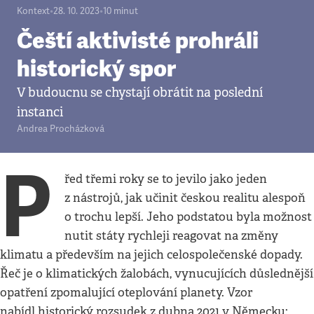
Kontext
•
28. 10. 2023
•
10
minut
Čeští aktivisté prohráli
historický spor
V budoucnu se chystají obrátit na poslední
instanci
Andrea Procházková
P
řed třemi roky se to jevilo jako jeden
z nástrojů, jak učinit českou realitu alespoň
o trochu lepší. Jeho podstatou byla možnost
nutit státy rychleji reagovat na změny
klimatu a především na jejich celospolečenské dopady.
Řeč je o klimatických žalobách, vynucujících důslednější
opatření zpomalující oteplování planety. Vzor
nabídl historický rozsudek z dubna 2021 v Německu: