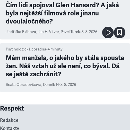
Čím lidi spojoval Glen Hansard? A jaká
byla nejtěžší filmová role jinanu
dvoulaločného?
Jindřiška Bláhová
,
Jan H. Vitvar
,
Pavel Turek
•
8. 8. 2026
Psychologická poradna
•
4
minuty
Mám manžela, o jakého by stála spousta
žen. Náš vztah už ale není, co býval. Dá
se ještě zachránit?
Beáta Obradovičová
,
Denník N
•
8. 8. 2026
Respekt
Redakce
Kontakty