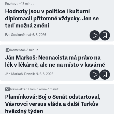
Rozhovor
•
12
minut
Hodnoty jsou v politice i kulturní
diplomacii přítomné vždycky. Jen se
teď možná změní
Eva Soukeníková
•
6. 8. 2026
Komentář
•
8
minut
Ján Markoš: Neonacista má právo na
lék v lékárně, ale ne na místo v kavárně
Ján Markoš
,
Denník N
•
6. 8. 2026
Newsletter
:
Plamínková
•
7
minut
Plamínková: Boj o Senát odstartoval,
Vávrovci versus vláda a další Turkův
hvězdný týden