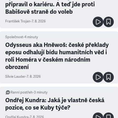
připravil o kariéru. A teď jde proti
Babišově straně do voleb
František Trojan
•
7. 8. 2026
Společnost
•
4
minuty
Odysseus aka Hněwoš: české překlady
eposu odhalují bídu humanitních věd i
roli Homéra v českém národním
obrození
Silvie Lauder
•
7. 8. 2026
Ranní postřeh
•
3
minuty
Ondřej Kundra: Jaká je vlastně česká
pozice, co se Kuby týče?
Ondřej Kundra
•
7. 8. 2026