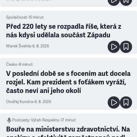
Společnost
•
10
minut
Před 220 lety se rozpadla říše, která z
nás kdysi udělala součást Západu
Marek Švehla
•
6. 8. 2026
Česko
•
8
minut
V poslední době se s focením aut docela
rozjel. Kam prezident s foťákem vyráží,
často neví ani jeho okolí
Ondřej Kundra
•
6. 8. 2026
Podcasty
:
Výtah Respektu
•
17 minut
Bouře na ministerstvu zdravotnictví. Na