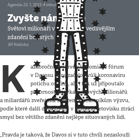
Agenda
•
23. 1. 2022
•
4
minuty
Zvyšte nám daně
Světoví milionáři volají po spravedlivějším
zdanění bohatých
Jiří Nádoba
K
aždoroční Světové ekonomické fórum
v Davosu letos začalo kvůli koronaviru
potichu on-line, ale i tak už připoutalo
pozornost. Stovka světových milionářů
a miliardářů zveřejnila směrem k účastníkům výzvu,
podle které další debatování v alpském letovisku ztrácí
smysl bez většího zdanění nejlépe situovaných lidí.
„Pravda je taková, že Davos si v tuto chvíli nezaslouží