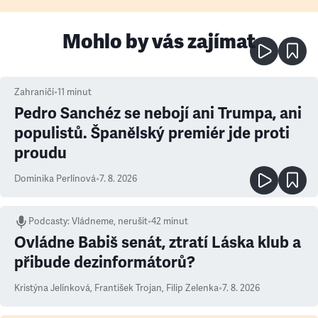
Mohlo by vás zajímat
Zahraničí
•
11
minut
Pedro Sanchéz se nebojí ani Trumpa, ani
populistů. Španělský premiér jde proti
proudu
Dominika Perlínová
•
7. 8. 2026
Podcasty
:
Vládneme, nerušit
•
42 minut
Ovládne Babiš senát, ztratí Láska klub a
přibude dezinformátorů?
Kristýna Jelínková
,
František Trojan
,
Filip Zelenka
•
7. 8. 2026