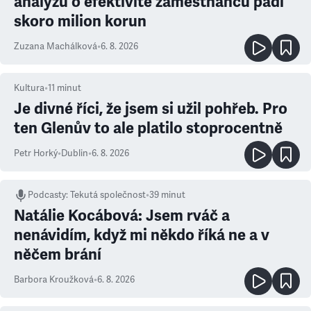
analýzu o efektivitě zaměstnanců padl
skoro milion korun
Zuzana Machálková
•
6. 8. 2026
Kultura
•
11
minut
Je divné říci, že jsem si užil pohřeb. Pro
ten Glenův to ale platilo stoprocentně
Petr Horký
•
Dublin
•
6. 8. 2026
Podcasty
:
Tekutá společnost
•
39 minut
Natálie Kocábová: Jsem rváč a
nenávidím, když mi někdo říká ne a v
něčem brání
Barbora Kroužková
•
6. 8. 2026