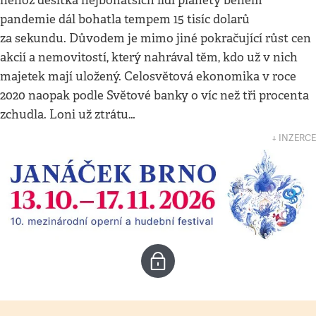
něhož desítka nejbohatších lidí planety během
pandemie dál bohatla tempem 15 tisíc dolarů
za sekundu. Důvodem je mimo jiné pokračující růst cen
akcií a nemovitostí, který nahrával těm, kdo už v nich
majetek mají uložený. Celosvětová ekonomika v roce
2020 naopak podle Světové banky o víc než tři procenta
zchudla. Loni už ztrátu…
↓ INZERCE