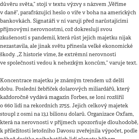
důvěru světa,“ stojí v textu výzvy s názvem „Věříme
v daně“, parafrázující heslo o víře v boha na amerických
bankovkách. Signatáři v ní varují před narůstajícími
příjmovými nerovnostmi, což dokreslují svou
zkušeností s pandemií, která růst jejich majetku nijak
nezastavila, ale jinak světu přinesla velké ekonomické
škody. „Z historie víme, že extrémní nerovnosti
ve společnosti vedou k nehezkým koncům,“ varuje text.
Koncentrace majetku je známým trendem už delší
dobu. Poslední žebříček dolarových miliardářů, který
každoročně vydává magazín Forbes, se loni rozšířil
o 660 lidí na rekordních 2755. Jejich celkový majetek
stoupl z osmi na 13,1 bilionu dolarů. Organizace Oxfam,
která na nerovnosti v příjmech upozorňuje dlouhodobě,
k příležitosti letošního Davosu zveřejnila výpočet, podle