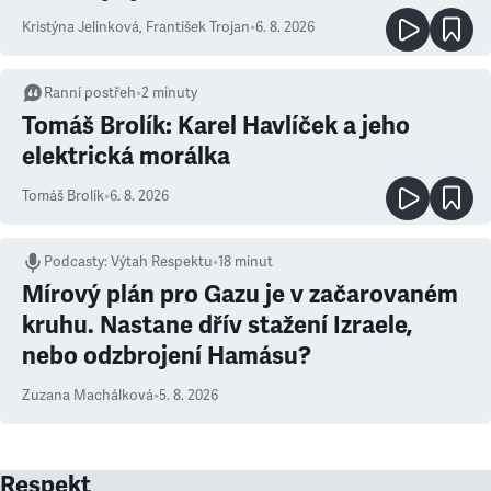
Kristýna Jelínková
,
František Trojan
•
6. 8. 2026
Ranní postřeh
•
2
minuty
Tomáš Brolík: Karel Havlíček a jeho
elektrická morálka
Tomáš Brolík
•
6. 8. 2026
Podcasty
:
Výtah Respektu
•
18 minut
Mírový plán pro Gazu je v začarovaném
kruhu. Nastane dřív stažení Izraele,
nebo odzbrojení Hamásu?
Zuzana Machálková
•
5. 8. 2026
Respekt