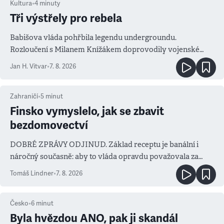
Kultura
•
4
minuty
Tři výstřely pro rebela
Babišova vláda pohřbila legendu undergroundu.
Rozloučení s Milanem Knížákem doprovodily vojenské
salvy i kritika pokrokářů
Jan H. Vitvar
•
7. 8. 2026
Zahraničí
•
5
minut
Finsko vymyslelo, jak se zbavit
bezdomovectví
DOBRÉ ZPRÁVY ODJINUD. Základ receptu je banální i
náročný současně: aby to vláda opravdu považovala za
prioritu
Tomáš Lindner
•
7. 8. 2026
Česko
•
6
minut
Byla hvězdou ANO, pak ji skandál