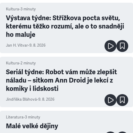
Kultura
•
3
minuty
Výstava týdne: Střížkova pocta světu,
kterému těžko rozumí, ale o to snadněji
ho maluje
Jan H. Vitvar
•
9. 8. 2026
Kultura
•
2
minuty
Seriál týdne: Robot vám může zlepšit
náladu – sitkom Ann Droid je lekcí z
komiky i lidskosti
Jindřiška Bláhová
•
9. 8. 2026
Literatura
•
3
minuty
Malé velké dějiny