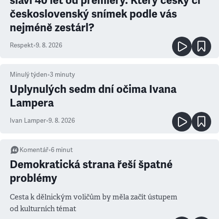
slaví 40 let od premiéry. Který český či
československý snímek podle vás
nejméně zestárl?
Respekt
•
9. 8. 2026
Minulý týden
•
3
minuty
Uplynulých sedm dní očima Ivana
Lampera
Ivan Lamper
•
9. 8. 2026
Komentář
•
6
minut
Demokratická strana řeší špatné
problémy
Cesta k dělnickým voličům by měla začít ústupem
od kulturních témat