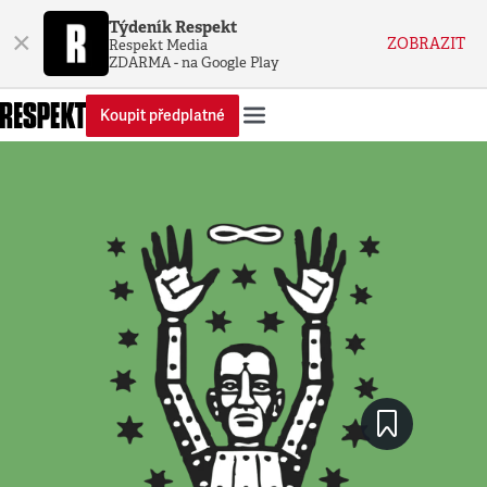
Týdeník Respekt
×
ZOBRAZIT
Respekt Media
ZDARMA - na Google Play
Koupit předplatné