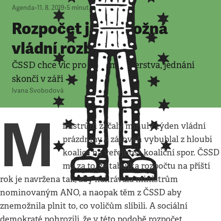
Agenda
•
11. 8. 2019
•
5
minut
Rozpočet jako možná
vládní rozbuška
ČSSD chce víc pro „svá“ ministerstva, jednání
skončí v září
Ivana Svobodová
M
inistrům začaly minulý týden vládní
prázdniny a zároveň vybublal z hloubi
koalice na veřejnost koaliční spor. ČSSD
má za to, že tabulka rozpočtu na příští
rok je navržena tak, aby nahrávala ministrům
nominovaným ANO, a naopak těm z ČSSD aby
znemožnila plnit to, co voličům slíbili. A sociální
demokraté pohrozili, že v této podobě rozpočet