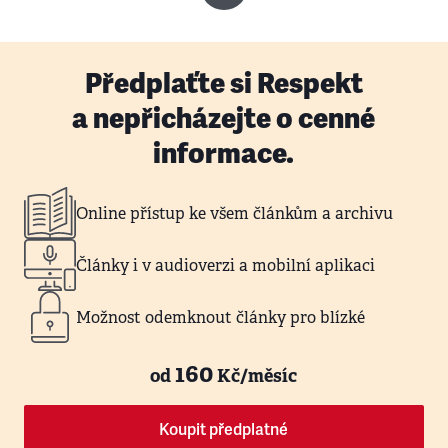
Předplaťte si Respekt
a nepřicházejte o cenné
informace.
Online přístup ke všem článkům a archivu
Články i v audioverzi a mobilní aplikaci
Možnost odemknout články pro blízké
160
od
Kč/měsíc
Koupit předplatné