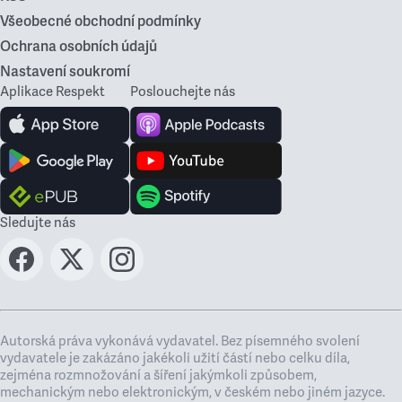
Všeobecné obchodní podmínky
Ochrana osobních údajů
Nastavení soukromí
Aplikace Respekt
Poslouchejte nás
Sledujte nás
Autorská práva vykonává vydavatel. Bez písemného svolení
vydavatele je zakázáno jakékoli užití částí nebo celku díla,
zejména rozmnožování a šíření jakýmkoli způsobem,
mechanickým nebo elektronickým, v českém nebo jiném jazyce.