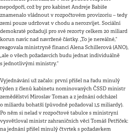
nepodpoří, což by pro kabinet Andreje Babiše
znamenalo vládnout v rozpočtovém provizoriu – tedy
zemi pouze udržovat v chodu a nerozvíjet. Sociální
demokraté požadují pro své rezorty celkem 20 miliard
korun navíc nad navržené částky. „To je nereálné,“
reagovala ministryně financí Alena Schillerová (ANO),
„ale o všech požadavcích budu jednat individuálně
s jednotlivými ministry.“
Vyjednávání už začalo: první přišel na řadu minulý
týden z členů kabinetu nominovaných ČSSD ministr
zemědělství Miroslav Toman a z jednání odcházel
o miliardu bohatší (původně požadoval 1,5 miliardy).
Po něm si nelad v rozpočtové tabulce s ministryní
vysvětloval ministr zahraničních věcí Tomáš Petříček:
na jednání přišel minulý čtvrtek s požadavkem