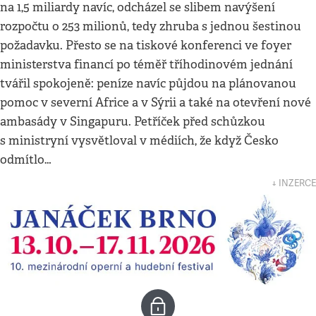
na 1,5 miliardy navíc, odcházel se slibem navýšení
rozpočtu o 253 milionů, tedy zhruba s jednou šestinou
požadavku. Přesto se na tiskové konferenci ve foyer
ministerstva financí po téměř tříhodinovém jednání
tvářil spokojeně: peníze navíc půjdou na plánovanou
pomoc v severní Africe a v Sýrii a také na otevření nové
ambasády v Singapuru. Petříček před schůzkou
s ministryní vysvětloval v médiích, že když Česko
odmítlo…
↓ INZERCE