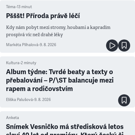
Téma
•
13
minut
Pšššt! Příroda právě léčí
Kdy nám pobyt mezi stromy, houbami a kapradím
prospívá víc než drahé léky
Markéta Plíhalová
•
9. 8. 2026
Kultura
•
2
minuty
Album týdne: Tvrdé beaty a texty o
přebalování – P/\ST balancuje mezi
rapem a rodičovstvím
Eliška Palušová
•
9. 8. 2026
Anketa
Snímek Vesničko má středisková letos