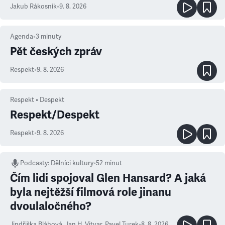
Jakub Rákosník
•
9. 8. 2026
Agenda
•
3
minuty
Pět českých zpráv
Respekt
•
9. 8. 2026
Respekt • Despekt
Respekt/Despekt
Respekt
•
9. 8. 2026
Podcasty
:
Dělníci kultury
•
52 minut
Čím lidi spojoval Glen Hansard? A jaká
byla nejtěžší filmová role jinanu
dvoulaločného?
Jindřiška Bláhová
,
Jan H. Vitvar
,
Pavel Turek
•
8. 8. 2026