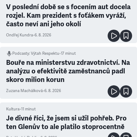
V poslední době se s focením aut docela
rozjel. Kam prezident s foťákem vyráží,
často neví ani jeho okolí
Ondřej Kundra
•
6. 8. 2026
Podcasty
:
Výtah Respektu
•
17 minut
Bouře na ministerstvu zdravotnictví. Na
analýzu o efektivitě zaměstnanců padl
skoro milion korun
Zuzana Machálková
•
6. 8. 2026
Kultura
•
11
minut
Je divné říci, že jsem si užil pohřeb. Pro
ten Glenův to ale platilo stoprocentně