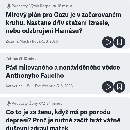
Podcasty
:
Výtah Respektu
•
18 minut
Mírový plán pro Gazu je v začarovaném
kruhu. Nastane dřív stažení Izraele,
nebo odzbrojení Hamásu?
Zuzana Machálková
•
5. 8. 2026
Zahraničí
•
18
minut
Pád milovaného a nenáviděného vědce
Anthonyho Fauciho
Katherine J. Wu
,
The Atlantic
•
5. 8. 2026
Podcasty
:
Ženy XYZ
•
54 minut
Co to je za ženu, když má po porodu
depresi? Proč je nutné začít brát vážně
duševní zdraví matek