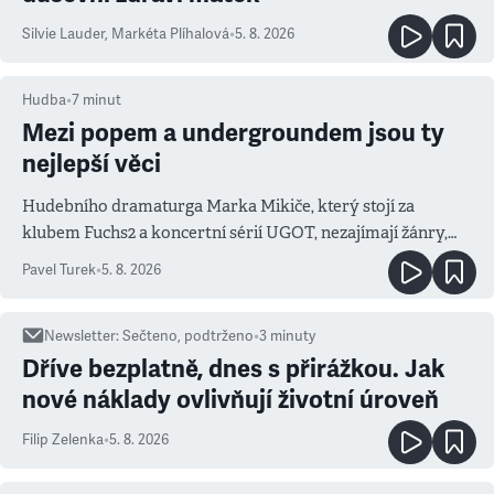
Silvie Lauder
,
Markéta Plíhalová
•
5. 8. 2026
Hudba
•
7
minut
Mezi popem a undergroundem jsou ty
nejlepší věci
Hudebního dramaturga Marka Mikiče, který stojí za
klubem Fuchs2 a koncertní sérií UGOT, nezajímají žánry,
ale atmosféra
Pavel Turek
•
5. 8. 2026
Newsletter
:
Sečteno, podtrženo
•
3
minuty
Dříve bezplatně, dnes s přirážkou. Jak
nové náklady ovlivňují životní úroveň
Filip Zelenka
•
5. 8. 2026