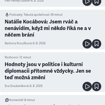
Petr Horký
•
Dublin
•
6. 8. 2026
Podcasty
:
Tekutá společnost
•
39 minut
Natálie Kocábová: Jsem rváč a
nenávidím, když mi někdo říká ne a v
něčem brání
Barbora Kroužková
•
6. 8. 2026
Rozhovor
•
12
minut
Hodnoty jsou v politice i kulturní
diplomacii přítomné vždycky. Jen se
teď možná změní
Eva Soukeníková
•
6. 8. 2026
Komentář
•
8
minut