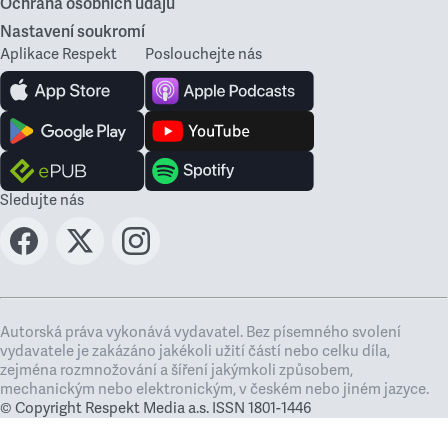
Ochrana osobních údajů
Nastavení soukromí
Aplikace Respekt
Poslouchejte nás
Sledujte nás
Autorská práva vykonává vydavatel. Bez písemného svolení
vydavatele je zakázáno jakékoli užití částí nebo celku díla,
zejména rozmnožování a šíření jakýmkoli způsobem,
mechanickým nebo elektronickým, v českém nebo jiném jazyce.
© Copyright Respekt Media a.s. ISSN 1801-1446