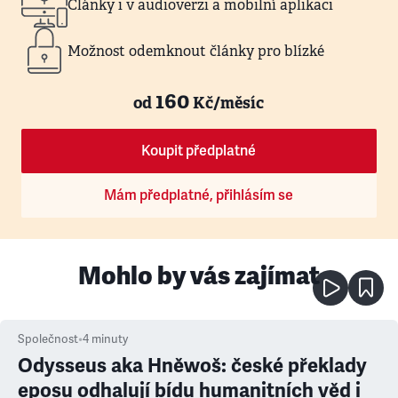
Články i v audioverzi a mobilní aplikaci
Možnost odemknout články pro blízké
160
od
Kč/měsíc
Koupit předplatné
Mám předplatné, přihlásím se
Mohlo by vás zajímat
Společnost
•
4
minuty
Odysseus aka Hněwoš: české překlady
eposu odhalují bídu humanitních věd i