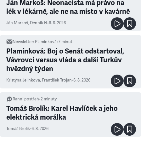
Ján Markoš: Neonacista má právo na
lék v lékárně, ale ne na místo v kavárně
Ján Markoš
,
Denník N
•
6. 8. 2026
Newsletter
:
Plamínková
•
7
minut
Plamínková: Boj o Senát odstartoval,
Vávrovci versus vláda a další Turkův
hvězdný týden
Kristýna Jelínková
,
František Trojan
•
6. 8. 2026
Ranní postřeh
•
2
minuty
Tomáš Brolík: Karel Havlíček a jeho
elektrická morálka
Tomáš Brolík
•
6. 8. 2026