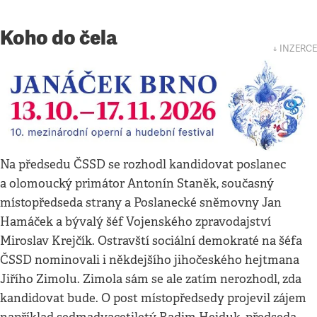
Koho do čela
↓ INZERCE
Na předsedu ČSSD se rozhodl kandidovat poslanec
a olomoucký primátor Antonín Staněk, současný
místopředseda strany a Poslanecké sněmovny Jan
Hamáček a bývalý šéf Vojenského zpravodajství
Miroslav Krejčík. Ostravští sociální demokraté na šéfa
ČSSD nominovali i někdejšího jihočeského hejtmana
Jiřího Zimolu. Zimola sám se ale zatím nerozhodl, zda
kandidovat bude. O post místopředsedy projevil zájem