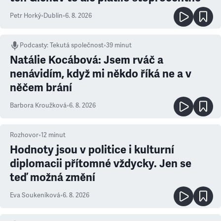
Petr Horký
•
Dublin
•
6. 8. 2026
Podcasty
:
Tekutá společnost
•
39 minut
Natálie Kocábová: Jsem rváč a
nenávidím, když mi někdo říká ne a v
něčem brání
Barbora Kroužková
•
6. 8. 2026
Rozhovor
•
12
minut
Hodnoty jsou v politice i kulturní
diplomacii přítomné vždycky. Jen se
teď možná změní
Eva Soukeníková
•
6. 8. 2026