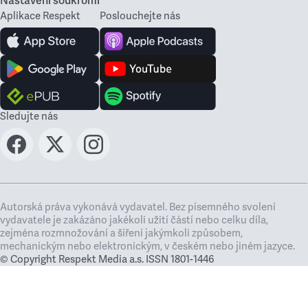
Nastavení soukromí
Aplikace Respekt
Poslouchejte nás
Sledujte nás
Autorská práva vykonává vydavatel. Bez písemného svolení
vydavatele je zakázáno jakékoli užití částí nebo celku díla,
zejména rozmnožování a šíření jakýmkoli způsobem,
mechanickým nebo elektronickým, v českém nebo jiném jazyce.
© Copyright Respekt Media a.s. ISSN 1801-1446