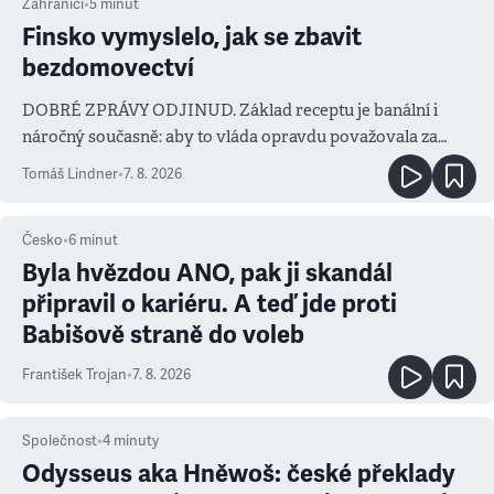
Zahraničí
•
5
minut
Finsko vymyslelo, jak se zbavit
bezdomovectví
DOBRÉ ZPRÁVY ODJINUD. Základ receptu je banální i
náročný současně: aby to vláda opravdu považovala za
prioritu
Tomáš Lindner
•
7. 8. 2026
Česko
•
6
minut
Byla hvězdou ANO, pak ji skandál
připravil o kariéru. A teď jde proti
Babišově straně do voleb
František Trojan
•
7. 8. 2026
Společnost
•
4
minuty
Odysseus aka Hněwoš: české překlady