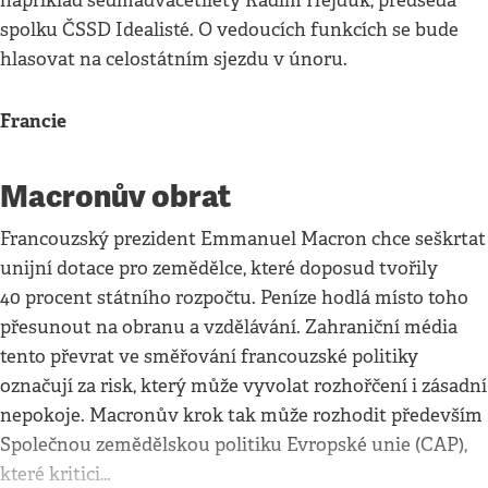
například sedmadvacetiletý Radim Hejduk, předseda
spolku ČSSD Idealisté. O vedoucích funkcích se bude
hlasovat na celostátním sjezdu v únoru.
Francie
Macronův obrat
Francouzský prezident Emmanuel Macron chce seškrtat
unijní dotace pro zemědělce, které doposud tvořily
40 procent státního rozpočtu. Peníze hodlá místo toho
přesunout na obranu a vzdělávání. Zahraniční média
tento převrat ve směřování francouzské politiky
označují za risk, který může vyvolat rozhořčení i zásadní
nepokoje. Macronův krok tak může rozhodit především
Společnou zemědělskou politiku Evropské unie (CAP),
které kritici…