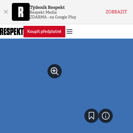
Týdeník Respekt
×
ZOBRAZIT
Respekt Media
ZDARMA - na Google Play
Koupit předplatné