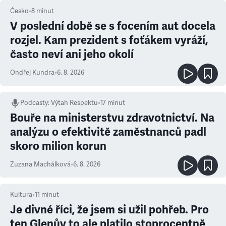
Česko
•
8
minut
V poslední době se s focením aut docela
rozjel. Kam prezident s foťákem vyráží,
často neví ani jeho okolí
Ondřej Kundra
•
6. 8. 2026
Podcasty
:
Výtah Respektu
•
17 minut
Bouře na ministerstvu zdravotnictví. Na
analýzu o efektivitě zaměstnanců padl
skoro milion korun
Zuzana Machálková
•
6. 8. 2026
Kultura
•
11
minut
Je divné říci, že jsem si užil pohřeb. Pro
ten Glenův to ale platilo stoprocentně