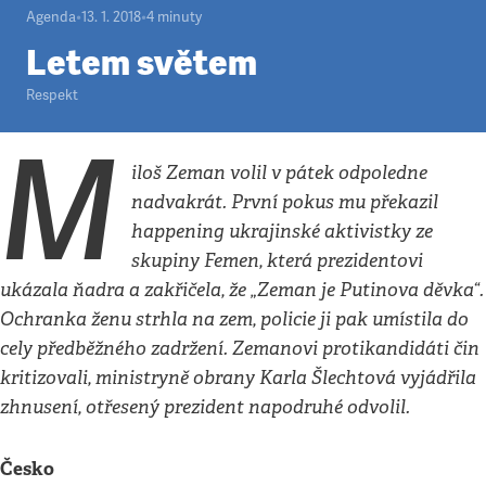
Agenda
•
13. 1. 2018
•
4
minuty
Letem světem
Respekt
M
iloš Zeman volil v pátek odpoledne
nadvakrát. První pokus mu překazil
happening ukrajinské aktivistky ze
skupiny Femen, která prezidentovi
ukázala ňadra a zakřičela, že „Zeman je Putinova děvka“.
Ochranka ženu strhla na zem, policie ji pak umístila do
cely předběžného zadržení. Zemanovi protikandidáti čin
kritizovali, ministryně obrany Karla Šlechtová vyjádřila
zhnusení, otřesený prezident napodruhé odvolil.
Česko