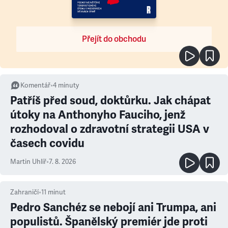
Přejít do obchodu
Komentář
•
4
minuty
Patříš před soud, doktůrku. Jak chápat
útoky na Anthonyho Fauciho, jenž
rozhodoval o zdravotní strategii USA v
časech covidu
Martin Uhlíř
•
7. 8. 2026
Zahraničí
•
11
minut
Pedro Sanchéz se nebojí ani Trumpa, ani
populistů. Španělský premiér jde proti