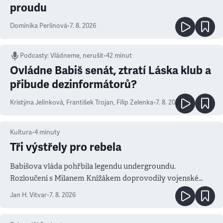
proudu
Dominika Perlínová
•
7. 8. 2026
Podcasty
:
Vládneme, nerušit
•
42 minut
Ovládne Babiš senát, ztratí Láska klub a
přibude dezinformátorů?
Kristýna Jelínková
,
František Trojan
,
Filip Zelenka
•
7. 8. 2026
Kultura
•
4
minuty
Tři výstřely pro rebela
Babišova vláda pohřbila legendu undergroundu.
Rozloučení s Milanem Knížákem doprovodily vojenské
salvy i kritika pokrokářů
Jan H. Vitvar
•
7. 8. 2026