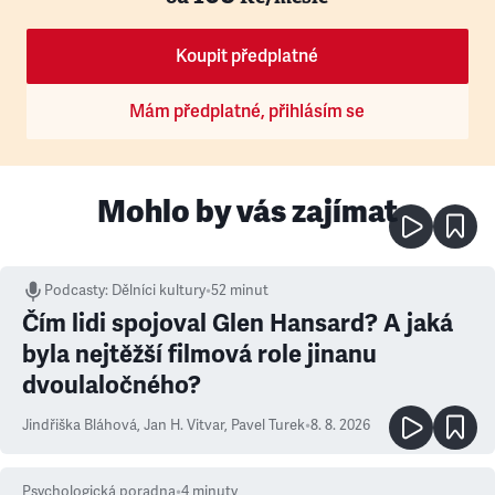
Koupit předplatné
Mám předplatné, přihlásím se
Mohlo by vás zajímat
Podcasty
:
Dělníci kultury
•
52 minut
Čím lidi spojoval Glen Hansard? A jaká
byla nejtěžší filmová role jinanu
dvoulaločného?
Jindřiška Bláhová
,
Jan H. Vitvar
,
Pavel Turek
•
8. 8. 2026
Psychologická poradna
•
4
minuty