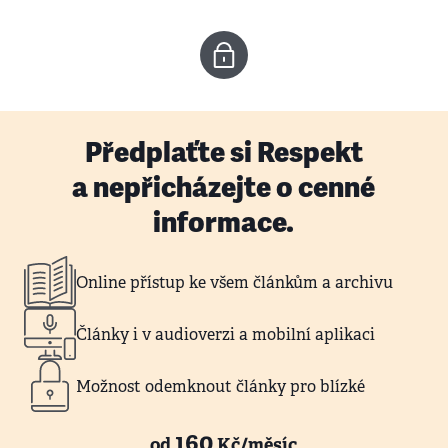
Předplaťte si Respekt
a nepřicházejte o cenné
informace.
Online přístup ke všem článkům a archivu
Články i v audioverzi a mobilní aplikaci
Možnost odemknout články pro blízké
160
od
Kč/měsíc