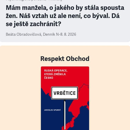
Mám manžela, o jakého by stála spousta
žen. Náš vztah už ale není, co býval. Dá
se ještě zachránit?
Beáta Obradovičová
,
Denník N
•
8. 8. 2026
Respekt Obchod