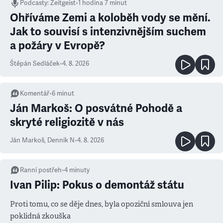
Podcasty
:
Zeitgeist
•
1 hodina 7 minut
Ohříváme Zemi a koloběh vody se mění.
Jak to souvisí s intenzivnějším suchem
a požáry v Evropě?
Štěpán Sedláček
•
4. 8. 2026
Komentář
•
6
minut
Ján Markoš: O posvátné Pohodě a
skryté religiozitě v nás
Ján Markoš
,
Denník N
•
4. 8. 2026
Ranní postřeh
•
4
minuty
Ivan Pilip: Pokus o demontáž státu
Proti tomu, co se děje dnes, byla opoziční smlouva jen
poklidná zkouška