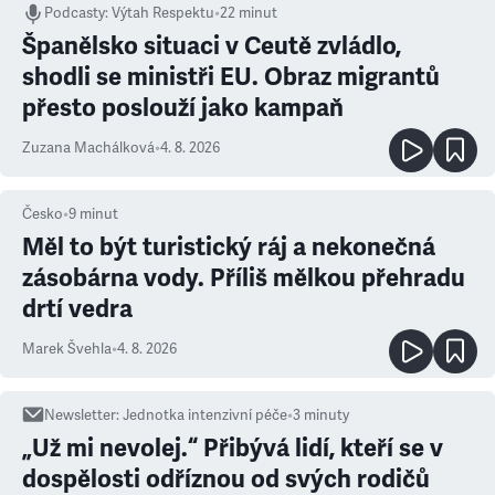
Podcasty
:
Výtah Respektu
•
22 minut
Španělsko situaci v Ceutě zvládlo,
shodli se ministři EU. Obraz migrantů
přesto poslouží jako kampaň
Zuzana Machálková
•
4. 8. 2026
Česko
•
9
minut
Měl to být turistický ráj a nekonečná
zásobárna vody. Příliš mělkou přehradu
drtí vedra
Marek Švehla
•
4. 8. 2026
Newsletter
:
Jednotka intenzivní péče
•
3
minuty
„Už mi nevolej.“ Přibývá lidí, kteří se v
dospělosti odříznou od svých rodičů