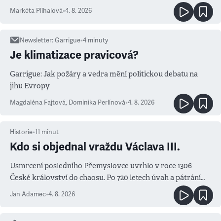
Markéta Plíhalová
•
4. 8. 2026
Newsletter
:
Garrigue
•
4
minuty
Je klimatizace pravicová?
Garrigue: Jak požáry a vedra mění politickou debatu na
jihu Evropy
Magdaléna Fajtová
,
Dominika Perlínová
•
4. 8. 2026
Historie
•
11
minut
Kdo si objednal vraždu Václava III.
Usmrcení posledního Přemyslovce uvrhlo v roce 1306
České království do chaosu. Po 720 letech úvah a pátrání
známe jména podezřelých
Jan Adamec
•
4. 8. 2026