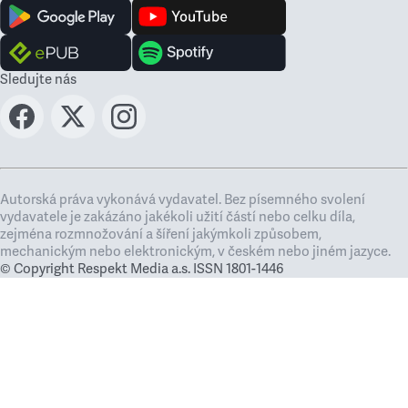
Sledujte nás
Autorská práva vykonává vydavatel. Bez písemného svolení
vydavatele je zakázáno jakékoli užití částí nebo celku díla,
zejména rozmnožování a šíření jakýmkoli způsobem,
mechanickým nebo elektronickým, v českém nebo jiném jazyce.
© Copyright Respekt Media a.s. ISSN 1801-1446