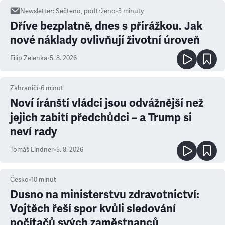
Newsletter
:
Sečteno, podtrženo
•
3
minuty
Dříve bezplatně, dnes s přirážkou. Jak
nové náklady ovlivňují životní úroveň
Filip Zelenka
•
5. 8. 2026
Zahraničí
•
6
minut
Noví íránští vládci jsou odvážnější než
jejich zabití předchůdci – a Trump si
neví rady
Tomáš Lindner
•
5. 8. 2026
Česko
•
10
minut
Dusno na ministerstvu zdravotnictví:
Vojtěch řeší spor kvůli sledování
počítačů svých zaměstnanců