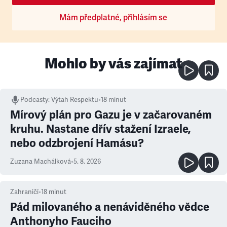
Mám předplatné, přihlásím se
Mohlo by vás zajímat
Podcasty
:
Výtah Respektu
•
18 minut
Mírový plán pro Gazu je v začarovaném
kruhu. Nastane dřív stažení Izraele,
nebo odzbrojení Hamásu?
Zuzana Machálková
•
5. 8. 2026
Zahraničí
•
18
minut
Pád milovaného a nenáviděného vědce
Anthonyho Fauciho