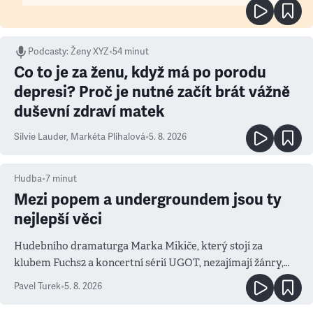
Podcasty
:
Ženy XYZ
•
54 minut
Co to je za ženu, když má po porodu
depresi? Proč je nutné začít brát vážně
duševní zdraví matek
Silvie Lauder
,
Markéta Plíhalová
•
5. 8. 2026
Hudba
•
7
minut
Mezi popem a undergroundem jsou ty
nejlepší věci
Hudebního dramaturga Marka Mikiče, který stojí za
klubem Fuchs2 a koncertní sérií UGOT, nezajímají žánry,
ale atmosféra
Pavel Turek
•
5. 8. 2026