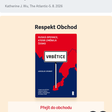
Katherine J. Wu
,
The Atlantic
•
5. 8. 2026
Respekt Obchod
Přejít do obchodu