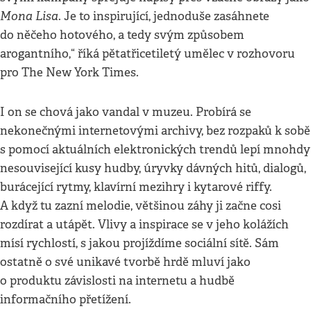
Mona Lisa
. Je to inspirující, jednoduše zasáhnete
do něčeho hotového, a tedy svým způsobem
arogantního,“ říká pětatřicetiletý umělec v rozhovoru
pro The New York Times.
I on se chová jako vandal v muzeu. Probírá se
nekonečnými internetovými archivy, bez rozpaků k sobě
s pomocí aktuálních elektronických trendů lepí mnohdy
nesouvisející kusy hudby, úryvky dávných hitů, dialogů,
burácející rytmy, klavírní mezihry i kytarové riffy.
A když tu zazní melodie, většinou záhy ji začne cosi
rozdírat a utápět. Vlivy a inspirace se v jeho kolážích
mísí rychlostí, s jakou projíždíme sociální sítě. Sám
ostatně o své unikavé tvorbě hrdě mluví jako
o produktu závislosti na internetu a hudbě
informačního přetížení.