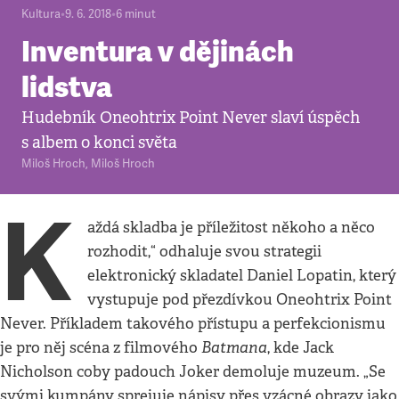
Kultura
•
9. 6. 2018
•
6
minut
Inventura v dějinách
lidstva
Hudebník Oneohtrix Point Never slaví úspěch
s albem o konci světa
Miloš Hroch
,
Miloš Hroch
K
aždá skladba je příležitost někoho a něco
rozhodit,“ odhaluje svou strategii
elektronický skladatel Daniel Lopatin, který
vystupuje pod přezdívkou Oneohtrix Point
Never. Příkladem takového přístupu a perfekcionismu
Batmana
je pro něj scéna z filmového
, kde Jack
Nicholson coby padouch Joker demoluje muzeum. „Se
svými kumpány sprejuje nápisy přes vzácné obrazy jako