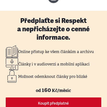
Předplaťte si Respekt
a nepřicházejte o cenné
informace.
Online přístup ke všem článkům a archivu
Články i v audioverzi a mobilní aplikaci
Možnost odemknout články pro blízké
160
od
Kč/měsíc
Koupit předplatné