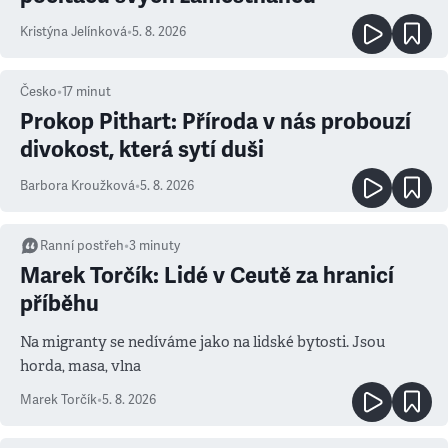
Kristýna Jelínková
•
5. 8. 2026
Česko
•
17
minut
Prokop Pithart: Příroda v nás probouzí
divokost, která sytí duši
Barbora Kroužková
•
5. 8. 2026
Ranní postřeh
•
3
minuty
Marek Torčík: Lidé v Ceutě za hranicí
příběhu
Na migranty se nedíváme jako na lidské bytosti. Jsou
horda, masa, vlna
Marek Torčík
•
5. 8. 2026