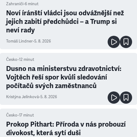
Zahraničí
•
6
minut
Noví íránští vládci jsou odvážnější než
jejich zabití předchůdci – a Trump si
neví rady
Tomáš Lindner
•
5. 8. 2026
Česko
•
12
minut
Dusno na ministerstvu zdravotnictví:
Vojtěch řeší spor kvůli sledování
počítačů svých zaměstnanců
Kristýna Jelínková
•
5. 8. 2026
Česko
•
17
minut
Prokop Pithart: Příroda v nás probouzí
divokost, která sytí duši