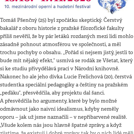
Tomáš Pšenčný (25) byl zpočátku skeptický. Čerstvý
bakalář z oboru historie z pražské filozofické fakulty
příliš nevěřil, že by pár letáků rozdaných mezi lidi mohlo
zásadně pohnout atmosférou ve společnosti, a měl
trochu pochyby o obsahu. „Pořád si nejsem jistý, jestli to
bude mít nějaký efekt,“ usmívá se rodák ze Všetat, který
si ke studiu přivydělává prací v Národní knihovně.
Nakonec ho ale jeho dívka Lucie Frelichová (20), čerstvá
studentka speciální pedagogiky a češtiny na pražském
„peďáku“, přesvědčila, aby projektu dal šanci.
A přesvědčila ho argumenty, které by bylo možné
odmávnout jako naivní idealismus, kdyby neměly
oporu – jak už jsme naznačili – v nepřibarvené realitě.
„Všude kolem nás jsou hlavně špatné zprávy, a když
zjistíme, že existují i dobré zprávy, tak by o nich lidé měli