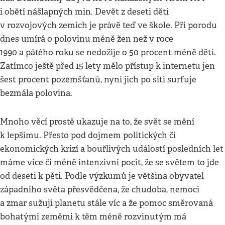
i obětí nášlapných min. Devět z deseti dětí
v rozvojových zemích je právě teď ve škole. Při porodu
dnes umírá o polovinu méně žen než v roce
1990 a pátého roku se nedožije o 50 procent méně dětí.
Zatímco ještě před 15 lety mělo přístup k internetu jen
šest procent pozemšťanů, nyní jich po síti surfuje
bezmála polovina.
Mnoho věcí prostě ukazuje na to, že svět se mění
k lepšímu. Přesto pod dojmem politických či
ekonomických krizí a bouřlivých událostí posledních let
máme více či méně intenzivní pocit, že se světem to jde
od deseti k pěti. Podle výzkumů je většina obyvatel
západního světa přesvědčena, že chudoba, nemoci
a zmar sužují planetu stále víc a že pomoc směrovaná
bohatými zeměmi k těm méně rozvinutým má