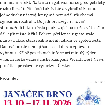
minimální efekt. Na tento negativismus se před pěti lety
rozhodli zaútočit dánští aktivisté a vybrali si k tomu
jednoduchý nástroj, který má potenciál všeobecný
cynismus rozdrolit. Do jednorázových „novin“
shromáždili fakta a čísla poukazující na to, že svět je čím
dál lepší místo k žití. Během pěti let se z gesta stala
masová akce, která reálně mění náladu ve společnosti.
Dánové prostě nemají šanci se dobrým zprávám
vyhnout. Nálož pozitivních informací minulý týden
v rámci české verze dánské kampaně Worldʼs Best News
prolétla i proslaveně cynickým Českem.
Protimluv
↓ INZERCE