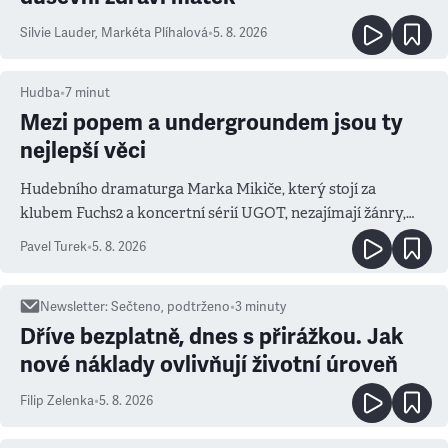
Silvie Lauder
,
Markéta Plíhalová
•
5. 8. 2026
Hudba
•
7
minut
Mezi popem a undergroundem jsou ty
nejlepší věci
Hudebního dramaturga Marka Mikiče, který stojí za
klubem Fuchs2 a koncertní sérií UGOT, nezajímají žánry,
ale atmosféra
Pavel Turek
•
5. 8. 2026
Newsletter
:
Sečteno, podtrženo
•
3
minuty
Dříve bezplatně, dnes s přirážkou. Jak
nové náklady ovlivňují životní úroveň
Filip Zelenka
•
5. 8. 2026