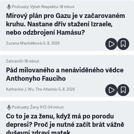
Podcasty
:
Výtah Respektu
•
18 minut
Mírový plán pro Gazu je v začarovaném
kruhu. Nastane dřív stažení Izraele,
nebo odzbrojení Hamásu?
Zuzana Machálková
•
5. 8. 2026
Zahraničí
•
18
minut
Pád milovaného a nenáviděného vědce
Anthonyho Fauciho
Katherine J. Wu
,
The Atlantic
•
5. 8. 2026
Podcasty
:
Ženy XYZ
•
54 minut
Co to je za ženu, když má po porodu
depresi? Proč je nutné začít brát vážně
duševní zdraví matek