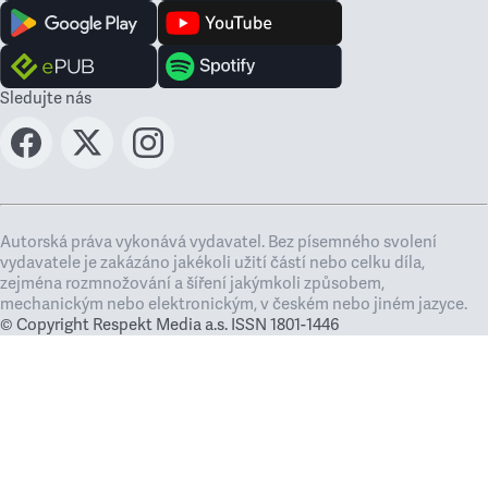
Sledujte nás
Autorská práva vykonává vydavatel. Bez písemného svolení
vydavatele je zakázáno jakékoli užití částí nebo celku díla,
zejména rozmnožování a šíření jakýmkoli způsobem,
mechanickým nebo elektronickým, v českém nebo jiném jazyce.
© Copyright Respekt Media a.s. ISSN 1801-1446