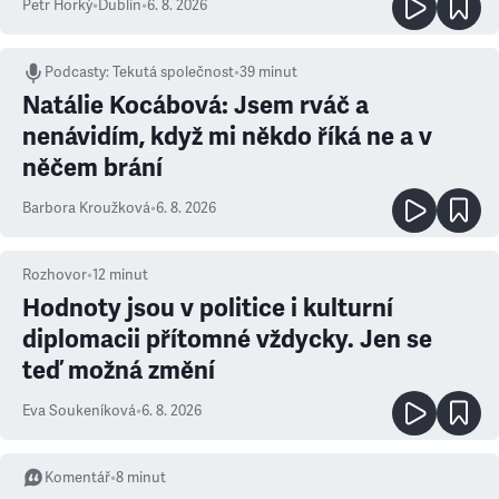
Petr Horký
•
Dublin
•
6. 8. 2026
Podcasty
:
Tekutá společnost
•
39 minut
Natálie Kocábová: Jsem rváč a
nenávidím, když mi někdo říká ne a v
něčem brání
Barbora Kroužková
•
6. 8. 2026
Rozhovor
•
12
minut
Hodnoty jsou v politice i kulturní
diplomacii přítomné vždycky. Jen se
teď možná změní
Eva Soukeníková
•
6. 8. 2026
Komentář
•
8
minut