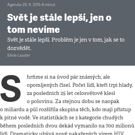
Agenda
•
20. 9. 2015
•
6
minut
Svět je stále lepší, jen o
tom nevíme
Svět je stále lepší. Problém je jen v tom, jak se to
dozvědět.
Silvie Lauder
S
hrňme si na úvod pár známých, ale
opomíjených čísel. Počet lidí, kteří trpí hlady,
za posledních 25 let celosvětově klesl
o polovinu. Za stejnou dobu se naopak
o miliardu a půl rozšířila skupina těch, kdo mají přístup
k pitné vodě. Ve statistikách se z kategorie chudých
během posledních dvou dekád vymanilo na 700 milionů
lidí. Dramaticky ubývá nově nakažených virem HIV