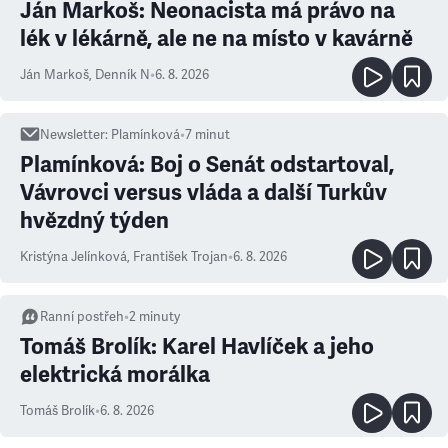
Ján Markoš: Neonacista má právo na
lék v lékárně, ale ne na místo v kavárně
Ján Markoš
,
Denník N
•
6. 8. 2026
Newsletter
:
Plamínková
•
7
minut
Plamínková: Boj o Senát odstartoval,
Vávrovci versus vláda a další Turkův
hvězdný týden
Kristýna Jelínková
,
František Trojan
•
6. 8. 2026
Ranní postřeh
•
2
minuty
Tomáš Brolík: Karel Havlíček a jeho
elektrická morálka
Tomáš Brolík
•
6. 8. 2026