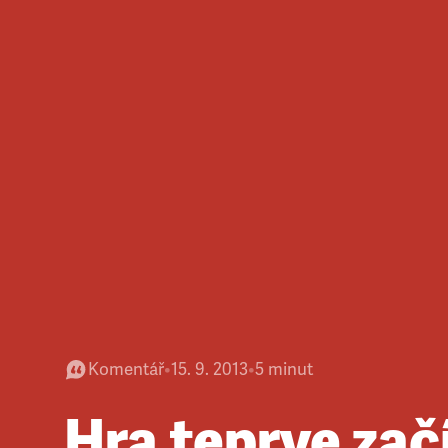
Komentář
•
15. 9. 2013
•
5
minut
Hra teprve zač