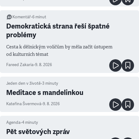
Komentář
•
6
minut
Demokratická strana řeší špatné
problémy
Cesta k dělnickým voličům by měla začít ústupem
od kulturních témat
Fareed Zakaria
•
9. 8. 2026
Jeden den v životě
•
3
minuty
Meditace s mandelinkou
Kateřina Švermová
•
9. 8. 2026
Agenda
•
4
minuty
Pět světových zpráv