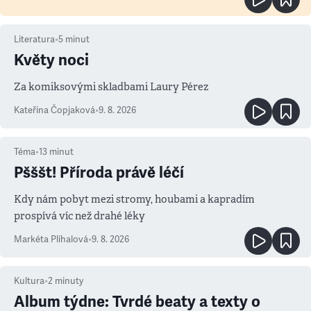
Literatura
•
5
minut
Květy noci
Za komiksovými skladbami Laury Pérez
Kateřina Čopjaková
•
9. 8. 2026
Téma
•
13
minut
Pšššt! Příroda právě léčí
Kdy nám pobyt mezi stromy, houbami a kapradím
prospívá víc než drahé léky
Markéta Plíhalová
•
9. 8. 2026
Kultura
•
2
minuty
Album týdne: Tvrdé beaty a texty o