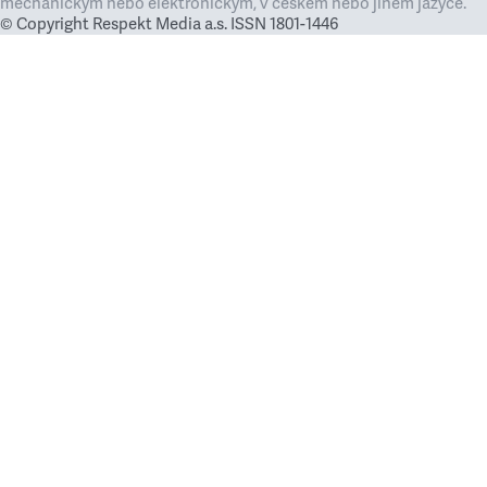
mechanickým nebo elektronickým, v českém nebo jiném jazyce.
© Copyright Respekt Media a.s. ISSN 1801-1446