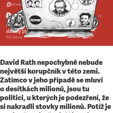
Komentář
•
20. 5. 2012
•
6
minut
Poučení z kauzy Rath
Aféra stínového ministra ukazuje zásadní
slabiny plánu ČSSD
Erik Tabery
David Rath nepochybně nebude
největší korupčník v této zemi.
Zatímco v jeho případě se mluví
o desítkách milionů, jsou tu
politici, u kterých je podezření, že
si nakradli stovky milionů. Potíž je