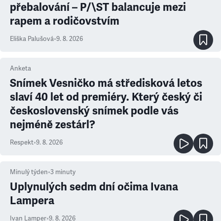
přebalování – P/\ST balancuje mezi
rapem a rodičovstvím
Eliška Palušová
•
9. 8. 2026
Anketa
Snímek Vesničko má středisková letos
slaví 40 let od premiéry. Který český či
československý snímek podle vás
nejméně zestárl?
Respekt
•
9. 8. 2026
Minulý týden
•
3
minuty
Uplynulých sedm dní očima Ivana
Lampera
Ivan Lamper
•
9. 8. 2026