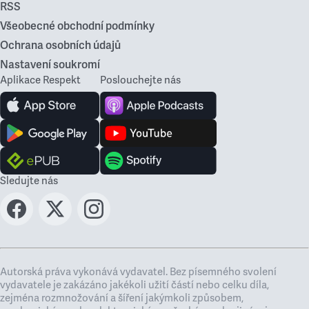
RSS
Všeobecné obchodní podmínky
Ochrana osobních údajů
Nastavení soukromí
Aplikace Respekt
Poslouchejte nás
Sledujte nás
Autorská práva vykonává vydavatel. Bez písemného svolení
vydavatele je zakázáno jakékoli užití částí nebo celku díla,
zejména rozmnožování a šíření jakýmkoli způsobem,