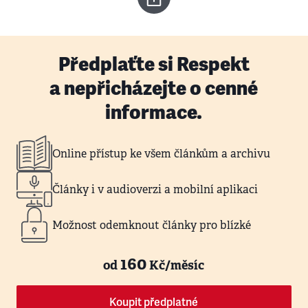
Předplaťte si Respekt
a nepřicházejte o cenné
informace.
Online přístup ke všem článkům a archivu
Články i v audioverzi a mobilní aplikaci
Možnost odemknout články pro blízké
160
od
Kč/měsíc
Koupit předplatné