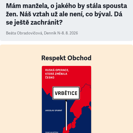
Mám manžela, o jakého by stála spousta
žen. Náš vztah už ale není, co býval. Dá
se ještě zachránit?
Beáta Obradovičová
,
Denník N
•
8. 8. 2026
Respekt Obchod