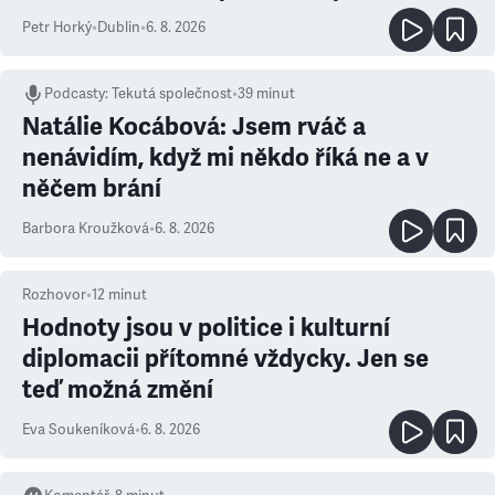
Petr Horký
•
Dublin
•
6. 8. 2026
Podcasty
:
Tekutá společnost
•
39 minut
Natálie Kocábová: Jsem rváč a
nenávidím, když mi někdo říká ne a v
něčem brání
Barbora Kroužková
•
6. 8. 2026
Rozhovor
•
12
minut
Hodnoty jsou v politice i kulturní
diplomacii přítomné vždycky. Jen se
teď možná změní
Eva Soukeníková
•
6. 8. 2026