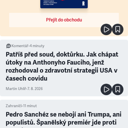
Přejít do obchodu
Komentář
•
4
minuty
Patříš před soud, doktůrku. Jak chápat
útoky na Anthonyho Fauciho, jenž
rozhodoval o zdravotní strategii USA v
časech covidu
Martin Uhlíř
•
7. 8. 2026
Zahraničí
•
11
minut
Pedro Sanchéz se nebojí ani Trumpa, ani
populistů. Španělský premiér jde proti