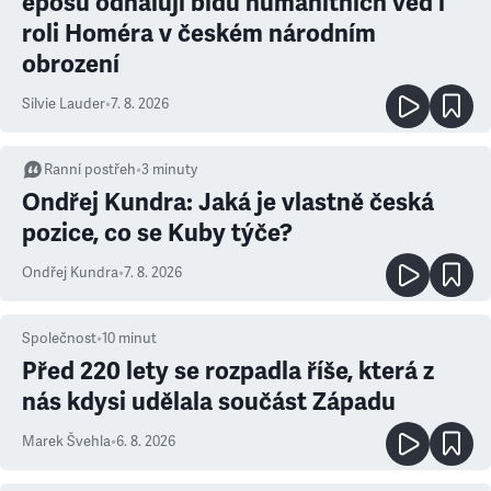
eposu odhalují bídu humanitních věd i
roli Homéra v českém národním
obrození
Silvie Lauder
•
7. 8. 2026
Ranní postřeh
•
3
minuty
Ondřej Kundra: Jaká je vlastně česká
pozice, co se Kuby týče?
Ondřej Kundra
•
7. 8. 2026
Společnost
•
10
minut
Před 220 lety se rozpadla říše, která z
nás kdysi udělala součást Západu
Marek Švehla
•
6. 8. 2026