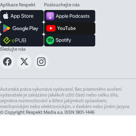
Aplikace Respekt
Poslouchejte nás
Sledujte nás
Autorská práva vykonává vydavatel. Bez písemného svolení
vydavatele je zakázáno jakékoli užití částí nebo celku díla,
zejména rozmnožování a šíření jakýmkoli způsobem,
mechanickým nebo elektronickým, v českém nebo jiném jazyce.
© Copyright Respekt Media a.s. ISSN 1801-1446