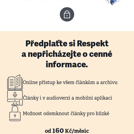
Předplaťte si Respekt
a nepřicházejte o cenné
informace.
Online přístup ke všem článkům a archivu
Články i v audioverzi a mobilní aplikaci
Možnost odemknout články pro blízké
160
od
Kč/měsíc