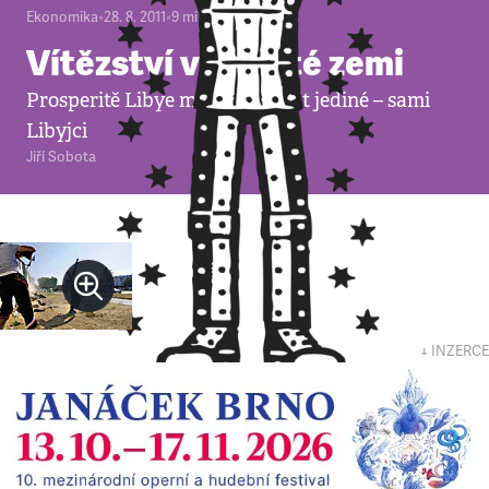
Ekonomika
•
28. 8. 2011
•
9
minut
Vítězství v bohaté zemi
Prosperitě Libye může zabránit jediné – sami
Libyjci
Jiří Sobota
↓ INZERCE