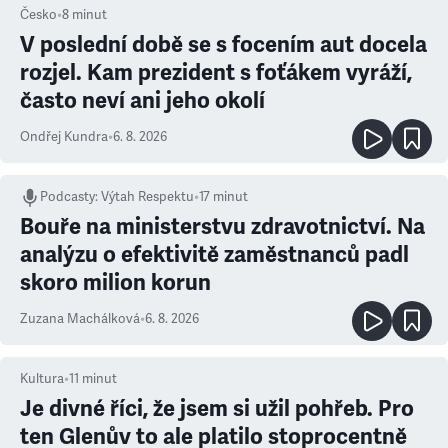
Česko
•
8
minut
V poslední době se s focením aut docela
rozjel. Kam prezident s foťákem vyráží,
často neví ani jeho okolí
Ondřej Kundra
•
6. 8. 2026
Podcasty
:
Výtah Respektu
•
17 minut
Bouře na ministerstvu zdravotnictví. Na
analýzu o efektivitě zaměstnanců padl
skoro milion korun
Zuzana Machálková
•
6. 8. 2026
Kultura
•
11
minut
Je divné říci, že jsem si užil pohřeb. Pro
ten Glenův to ale platilo stoprocentně