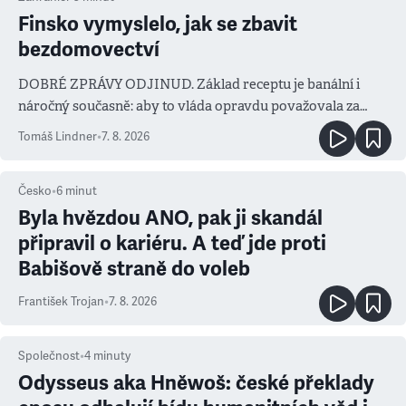
Finsko vymyslelo, jak se zbavit
bezdomovectví
DOBRÉ ZPRÁVY ODJINUD. Základ receptu je banální i
náročný současně: aby to vláda opravdu považovala za
prioritu
Tomáš Lindner
•
7. 8. 2026
Česko
•
6
minut
Byla hvězdou ANO, pak ji skandál
připravil o kariéru. A teď jde proti
Babišově straně do voleb
František Trojan
•
7. 8. 2026
Společnost
•
4
minuty
Odysseus aka Hněwoš: české překlady