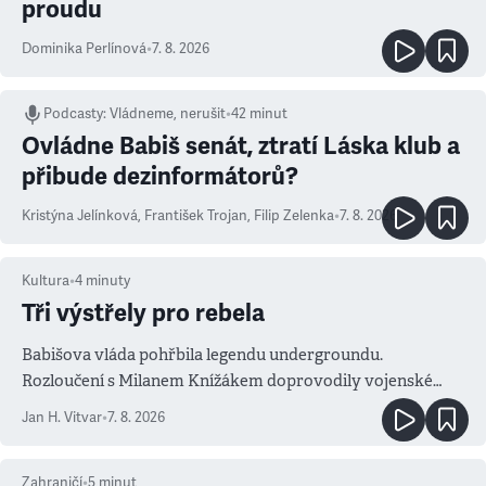
proudu
Dominika Perlínová
•
7. 8. 2026
Podcasty
:
Vládneme, nerušit
•
42 minut
Ovládne Babiš senát, ztratí Láska klub a
přibude dezinformátorů?
Kristýna Jelínková
,
František Trojan
,
Filip Zelenka
•
7. 8. 2026
Kultura
•
4
minuty
Tři výstřely pro rebela
Babišova vláda pohřbila legendu undergroundu.
Rozloučení s Milanem Knížákem doprovodily vojenské
salvy i kritika pokrokářů
Jan H. Vitvar
•
7. 8. 2026
Zahraničí
•
5
minut