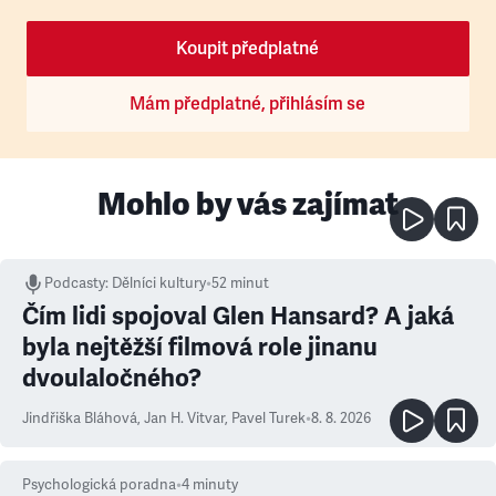
Koupit předplatné
Mám předplatné, přihlásím se
Mohlo by vás zajímat
Podcasty
:
Dělníci kultury
•
52 minut
Čím lidi spojoval Glen Hansard? A jaká
byla nejtěžší filmová role jinanu
dvoulaločného?
Jindřiška Bláhová
,
Jan H. Vitvar
,
Pavel Turek
•
8. 8. 2026
Psychologická poradna
•
4
minuty