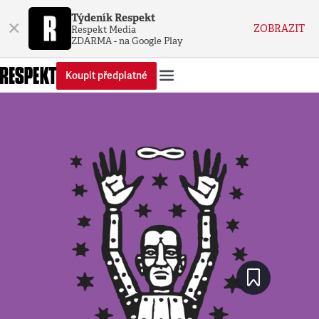
Týdeník Respekt
×
ZOBRAZIT
Respekt Media
ZDARMA - na Google Play
Koupit předplatné