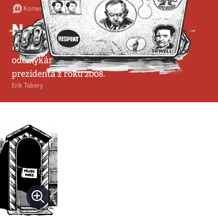
Komentář
•
9. 2. 2008
•
6
minut
Neuvěřitelná volba
K víkendové přímé volbě prezidenta
odemykáme komentář k poslední volbě
prezidenta z roku 2008.
Erik Tabery