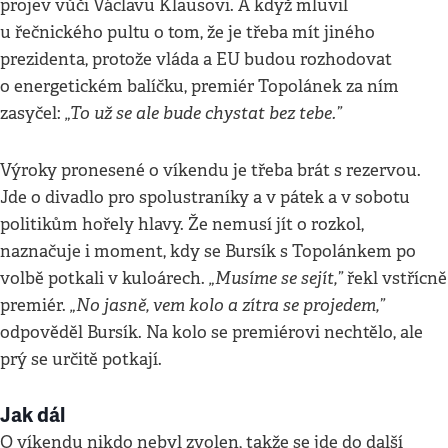
projev vůči Václavu Klausovi. A když mluvil
u řečnického pultu o tom, že je třeba mít jiného
prezidenta, protože vláda a EU budou rozhodovat
o energetickém balíčku, premiér Topolánek za ním
„To už se ale bude chystat bez tebe.”
zasyčel:
Výroky pronesené o víkendu je třeba brát s rezervou.
Jde o divadlo pro spolustraníky a v pátek a v sobotu
politikům hořely hlavy. Že nemusí jít o rozkol,
naznačuje i moment, kdy se Bursík s Topolánkem po
„Musíme se sejít,”
volbě potkali v kuloárech.
řekl vstřícně
„No jasně, vem kolo a zítra se projedem,”
premiér.
odpověděl Bursík. Na kolo se premiérovi nechtělo, ale
prý se určitě potkají.
Jak dál
O víkendu nikdo nebyl zvolen, takže se jde do další