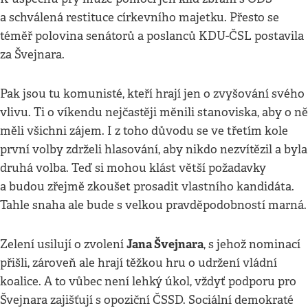
a schválená restituce církevního majetku. Přesto se
téměř polovina senátorů a poslanců KDU-ČSL postavila
za Švejnara.
Pak jsou tu komunisté, kteří hrají jen o zvyšování svého
vlivu. Ti o víkendu nejčastěji měnili stanoviska, aby o ně
měli všichni zájem. I z toho důvodu se ve třetím kole
první volby zdrželi hlasování, aby nikdo nezvítězil a byla
druhá volba. Teď si mohou klást větší požadavky
a budou zřejmě zkoušet prosadit vlastního kandidáta.
Tahle snaha ale bude s velkou pravděpodobností marná.
Jana Švejnara
Zelení usilují o zvolení
, s jehož nominací
přišli, zároveň ale hrají těžkou hru o udržení vládní
koalice. A to vůbec není lehký úkol, vždyť podporu pro
Švejnara zajišťují s opoziční ČSSD. Sociální demokraté