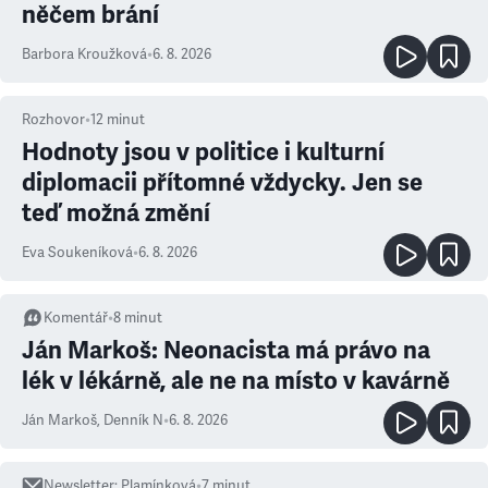
něčem brání
Barbora Kroužková
•
6. 8. 2026
Rozhovor
•
12
minut
Hodnoty jsou v politice i kulturní
diplomacii přítomné vždycky. Jen se
teď možná změní
Eva Soukeníková
•
6. 8. 2026
Komentář
•
8
minut
Ján Markoš: Neonacista má právo na
lék v lékárně, ale ne na místo v kavárně
Ján Markoš
,
Denník N
•
6. 8. 2026
Newsletter
:
Plamínková
•
7
minut