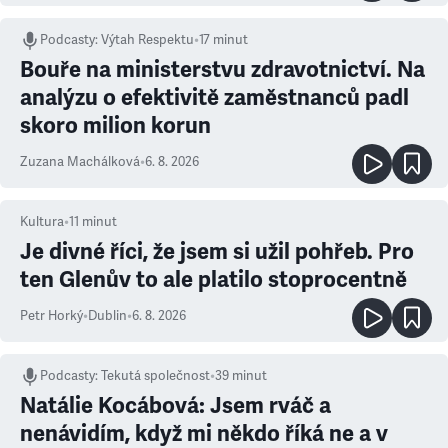
Podcasty
:
Výtah Respektu
•
17 minut
Bouře na ministerstvu zdravotnictví. Na
analýzu o efektivitě zaměstnanců padl
skoro milion korun
Zuzana Machálková
•
6. 8. 2026
Kultura
•
11
minut
Je divné říci, že jsem si užil pohřeb. Pro
ten Glenův to ale platilo stoprocentně
Petr Horký
•
Dublin
•
6. 8. 2026
Podcasty
:
Tekutá společnost
•
39 minut
Natálie Kocábová: Jsem rváč a
nenávidím, když mi někdo říká ne a v