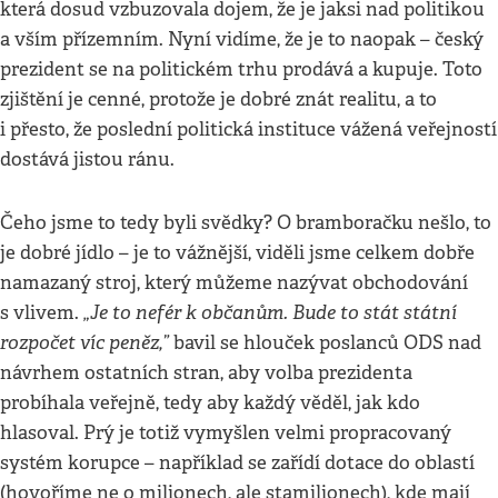
která dosud vzbuzovala dojem, že je jaksi nad politikou
a vším přízemním. Nyní vidíme, že je to naopak – český
prezident se na politickém trhu prodává a kupuje. Toto
zjištění je cenné, protože je dobré znát realitu, a to
i přesto, že poslední politická instituce vážená veřejností
dostává jistou ránu.
Čeho jsme to tedy byli svědky? O bramboračku nešlo, to
je dobré jídlo – je to vážnější, viděli jsme celkem dobře
namazaný stroj, který můžeme nazývat obchodování
„Je to nefér k občanům. Bude to stát státní
s vlivem.
rozpočet víc peněz,”
bavil se hlouček poslanců ODS nad
návrhem ostatních stran, aby volba prezidenta
probíhala veřejně, tedy aby každý věděl, jak kdo
hlasoval. Prý je totiž vymyšlen velmi propracovaný
systém korupce – například se zařídí dotace do oblastí
(hovoříme ne o milionech, ale stamilionech), kde mají