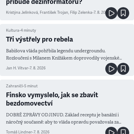
přibude dezinformátorů?
Kristýna Jelínková
,
František Trojan
,
Filip Zelenka
•
7. 8. 2026
Kultura
•
4
minuty
Tři výstřely pro rebela
Babišova vláda pohřbila legendu undergroundu.
Rozloučení s Milanem Knížákem doprovodily vojenské
salvy i kritika pokrokářů
Jan H. Vitvar
•
7. 8. 2026
Zahraničí
•
5
minut
Finsko vymyslelo, jak se zbavit
bezdomovectví
DOBRÉ ZPRÁVY ODJINUD. Základ receptu je banální i
náročný současně: aby to vláda opravdu považovala za
prioritu
Tomáš Lindner
•
7. 8. 2026