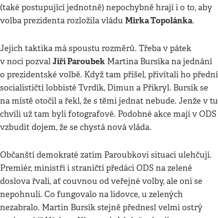
(také postupující jednotně) nepochybně hrají i o to, aby
Mirka Topolánka
volba prezidenta rozložila vládu
.
Jejich taktika má spoustu rozměrů. Třeba v pátek
Jiří Paroubek
v noci pozval
Martina Bursíka na jednání
o prezidentské volbě. Když tam přišel, přivítali ho přední
socialističtí lobbisté Tvrdík, Dimun a Přikryl. Bursík se
na místě otočil a řekl, že s těmi jednat nebude. Jenže v tu
chvíli už tam byli fotografové. Podobné akce mají v ODS
vzbudit dojem, že se chystá nová vláda.
Občanští demokraté zatím Paroubkovi situaci ulehčují.
Premiér, ministři i straničtí předáci ODS na zelené
doslova řvali, ať couvnou od veřejné volby, ale oni se
nepohnuli. Co fungovalo na lidovce, u zelených
nezabralo. Martin Bursík stejně přednesl velmi ostrý