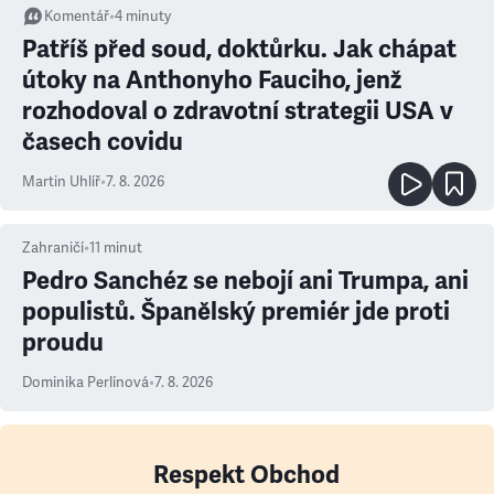
Komentář
•
4
minuty
Patříš před soud, doktůrku. Jak chápat
útoky na Anthonyho Fauciho, jenž
rozhodoval o zdravotní strategii USA v
časech covidu
Martin Uhlíř
•
7. 8. 2026
Zahraničí
•
11
minut
Pedro Sanchéz se nebojí ani Trumpa, ani
populistů. Španělský premiér jde proti
proudu
Dominika Perlínová
•
7. 8. 2026
Respekt Obchod