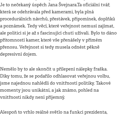
Je to nečekaný úspěch Jana Švejnara.Ta oficiální tvář,
která se odehrávala před kamerami, byla plná
procedurálních návrhů, přestávek, připomínek, doplňků
a poznámek. Tedy věcí, které veřejnost nemusí zajímat,
ale politici si je až s fascinující chutí užívali. Bylo to dáno
přítomností kamer, které vše přenášely v přímém
přenosu. Veřejnost si tedy musela odnést pěkně
depresivní dojem.
Nemělo by to ale skončit u přilepení nálepky fraška.
Díky tomu, že se podařilo odhlasovat veřejnou volbu,
jsme najednou nahlédli do vnitřností politiky. Takové
momenty jsou unikátní, a jak známo, pohled na
vnitřnosti nikdy není příjemný.
Alespoň to vrhlo reálné světlo na funkci prezidenta,