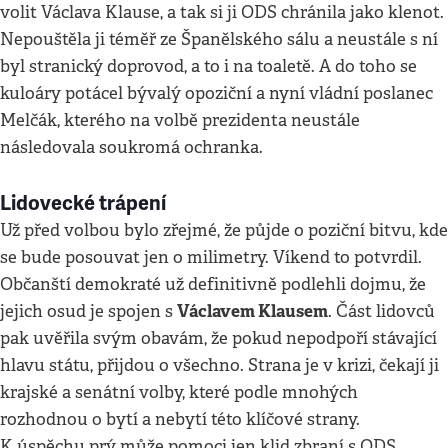
volit Václava Klause, a tak si ji ODS chránila jako klenot.
Nepouštěla ji téměř ze Španělského sálu a neustále s ní
byl stranický doprovod, a to i na toaletě. A do toho se
kuloáry potácel bývalý opoziční a nyní vládní poslanec
Melčák, kterého na volbě prezidenta neustále
následovala soukromá ochranka.
Lidovecké trápení
Už před volbou bylo zřejmé, že půjde o poziční bitvu, kde
se bude posouvat jen o milimetry. Víkend to potvrdil.
Občanští demokraté už definitivně podlehli dojmu, že
Václavem Klausem
jejich osud je spojen s
. Část lidovců
pak uvěřila svým obavám, že pokud nepodpoří stávající
hlavu státu, přijdou o všechno. Strana je v krizi, čekají ji
krajské a senátní volby, které podle mnohých
rozhodnou o bytí a nebytí této klíčové strany.
K úspěchu prý může pomoci jen klid zbraní s ODS