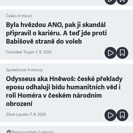
Česko
•
6
minut
Byla hvězdou ANO, pak ji skandál
připravil o kariéru. A teď jde proti
Babišově straně do voleb
František Trojan
•
7. 8. 2026
Společnost
•
4
minuty
Odysseus aka Hněwoš: české překlady
eposu odhalují bídu humanitních věd i
roli Homéra v českém národním
obrození
Silvie Lauder
•
7. 8. 2026
Ranní postřeh
•
3
minuty