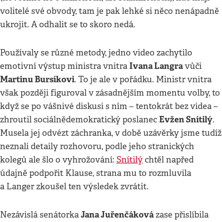
volitelé své obvody, tam je pak lehké si něco nenápadně
ukrojit. A odhalit se to skoro nedá.
Používaly se různé metody, jedno video zachytilo
Ivana Langra
emotivní výstup ministra vnitra
vůči
Martinu Bursíkovi
. To je ale v pořádku. Ministr vnitra
však později figuroval v zásadnějším momentu volby, to
když se po vášnivé diskusi s ním – tentokrát bez videa –
Evžen Snítilý
zhroutil sociálnědemokratický poslanec
.
Musela jej odvézt záchranka, v době uzávěrky jsme tudíž
neznali detaily rozhovoru, podle jeho stranických
kolegů ale šlo o vyhrožování:
Snítilý
chtěl napřed
údajně podpořit Klause, strana mu to rozmluvila
a Langer zkoušel ten výsledek zvrátit.
Jana Juřenčáková
Nezávislá senátorka
zase přislíbila