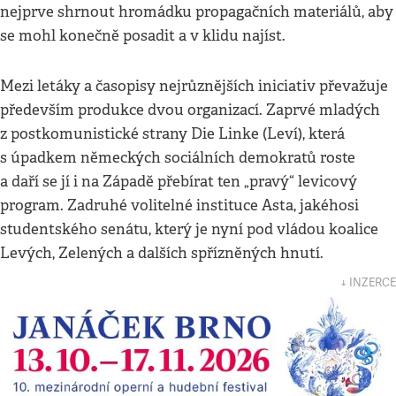
nejprve shrnout hromádku propagačních materiálů, aby
se mohl konečně posadit a v klidu najíst.
Mezi letáky a časopisy nejrůznějších iniciativ převažuje
především produkce dvou organizací. Zaprvé mladých
z postkomunistické strany Die Linke (Leví), která
s úpadkem německých sociálních demokratů roste
a daří se jí i na Západě přebírat ten „pravý“ levicový
program. Zadruhé volitelné instituce Asta, jakéhosi
studentského senátu, který je nyní pod vládou koalice
Levých, Zelených a dalších spřízněných hnutí.
↓ INZERCE