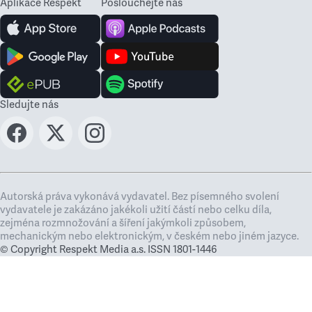
Aplikace Respekt
Poslouchejte nás
Sledujte nás
Autorská práva vykonává vydavatel. Bez písemného svolení
vydavatele je zakázáno jakékoli užití částí nebo celku díla,
zejména rozmnožování a šíření jakýmkoli způsobem,
mechanickým nebo elektronickým, v českém nebo jiném jazyce.
© Copyright Respekt Media a.s. ISSN 1801-1446