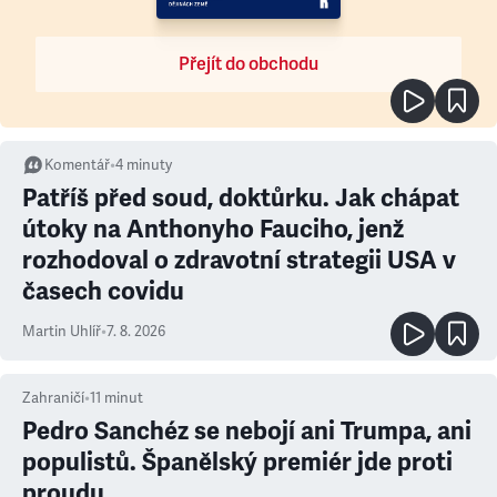
Přejít do obchodu
Komentář
•
4
minuty
Patříš před soud, doktůrku. Jak chápat
útoky na Anthonyho Fauciho, jenž
rozhodoval o zdravotní strategii USA v
časech covidu
Martin Uhlíř
•
7. 8. 2026
Zahraničí
•
11
minut
Pedro Sanchéz se nebojí ani Trumpa, ani
populistů. Španělský premiér jde proti
proudu