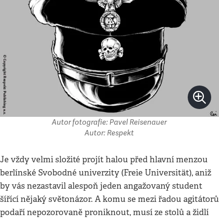
Autor fotografie: Pavel Reisenauer
Autor: Respekt
Je vždy velmi složité projít halou před hlavní menzou
berlínské Svobodné univerzity (Freie Universität), aniž
by vás nezastavil alespoň jeden angažovaný student
šířící nějaký světonázor. A komu se mezi řadou agitátorů
podaří nepozorovaně proniknout, musí ze stolů a židlí