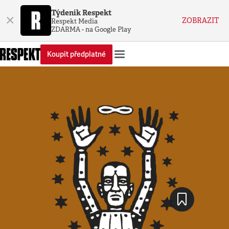
Týdeník Respekt
×
ZOBRAZIT
Respekt Media
ZDARMA - na Google Play
Koupit předplatné