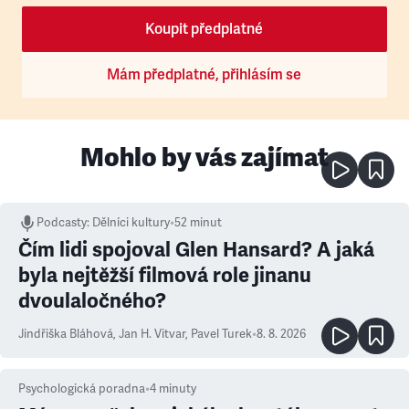
Koupit předplatné
Mám předplatné, přihlásím se
Mohlo by vás zajímat
Podcasty
:
Dělníci kultury
•
52 minut
Čím lidi spojoval Glen Hansard? A jaká
byla nejtěžší filmová role jinanu
dvoulaločného?
Jindřiška Bláhová
,
Jan H. Vitvar
,
Pavel Turek
•
8. 8. 2026
Psychologická poradna
•
4
minuty