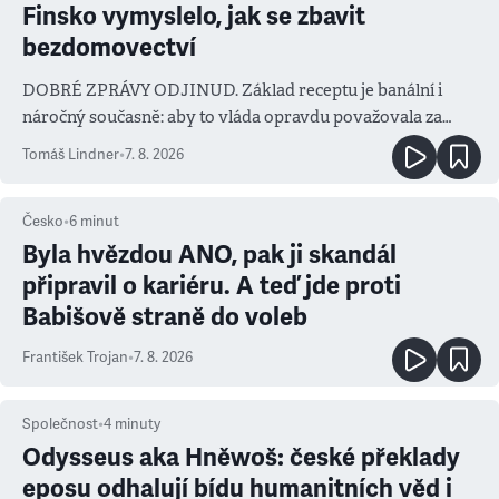
Finsko vymyslelo, jak se zbavit
bezdomovectví
DOBRÉ ZPRÁVY ODJINUD. Základ receptu je banální i
náročný současně: aby to vláda opravdu považovala za
prioritu
Tomáš Lindner
•
7. 8. 2026
Česko
•
6
minut
Byla hvězdou ANO, pak ji skandál
připravil o kariéru. A teď jde proti
Babišově straně do voleb
František Trojan
•
7. 8. 2026
Společnost
•
4
minuty
Odysseus aka Hněwoš: české překlady
eposu odhalují bídu humanitních věd i