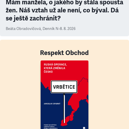
Mám manžela, o jakého by stála spousta
žen. Náš vztah už ale není, co býval. Dá
se ještě zachránit?
Beáta Obradovičová
,
Denník N
•
8. 8. 2026
Respekt Obchod