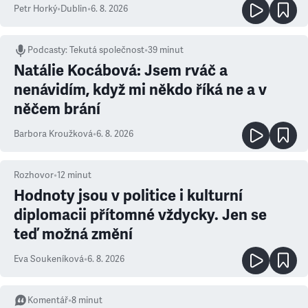
Petr Horký
•
Dublin
•
6. 8. 2026
Podcasty
:
Tekutá společnost
•
39 minut
Natálie Kocábová: Jsem rváč a
nenávidím, když mi někdo říká ne a v
něčem brání
Barbora Kroužková
•
6. 8. 2026
Rozhovor
•
12
minut
Hodnoty jsou v politice i kulturní
diplomacii přítomné vždycky. Jen se
teď možná změní
Eva Soukeníková
•
6. 8. 2026
Komentář
•
8
minut