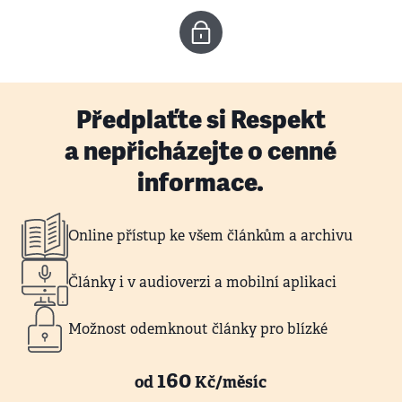
Předplaťte si Respekt
a nepřicházejte o cenné
informace.
Online přístup ke všem článkům a archivu
Články i v audioverzi a mobilní aplikaci
Možnost odemknout články pro blízké
160
od
Kč/měsíc