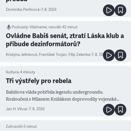
Dominika Perlínová
•
7. 8. 2026
Podcasty
:
Vládneme, nerušit
•
42 minut
Ovládne Babiš senát, ztratí Láska klub a
přibude dezinformátorů?
Kristýna Jelínková
,
František Trojan
,
Filip Zelenka
•
7. 8. 2026
Kultura
•
4
minuty
Tři výstřely pro rebela
Babišova vláda pohřbila legendu undergroundu.
Rozloučení s Milanem Knížákem doprovodily vojenské
salvy i kritika pokrokářů
Jan H. Vitvar
•
7. 8. 2026
Zahraničí
•
5
minut