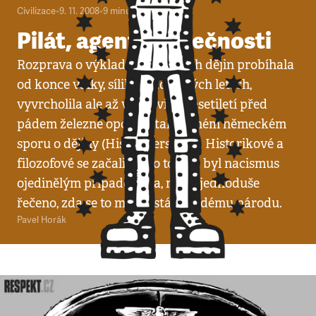
Civilizace
•
9. 11. 2008
•
9
minut
Pilát, agent bezpečnosti
Rozprava o výkladu německých dějin probíhala
od konce války, sílila v šedesátých letech,
vyvrcholila ale až v polovině desetiletí před
pádem železné opony v takzvaném německém
sporu o dějiny (Historikerstreit). Historikové a
filozofové se začali přít o to, zda byl nacismus
ojedinělým případem zla, nebo, jednoduše
řečeno, zda se to mohlo stát každému národu.
Pavel Horák