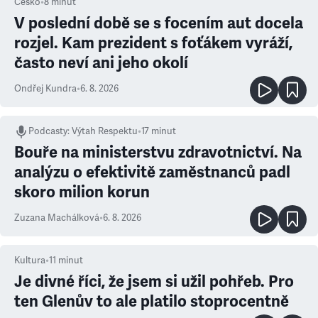
Česko
•
8
minut
V poslední době se s focením aut docela
rozjel. Kam prezident s foťákem vyráží,
často neví ani jeho okolí
Ondřej Kundra
•
6. 8. 2026
Podcasty
:
Výtah Respektu
•
17 minut
Bouře na ministerstvu zdravotnictví. Na
analýzu o efektivitě zaměstnanců padl
skoro milion korun
Zuzana Machálková
•
6. 8. 2026
Kultura
•
11
minut
Je divné říci, že jsem si užil pohřeb. Pro
ten Glenův to ale platilo stoprocentně