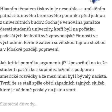
Hlavním tématem tiskovin je nesouhlas s umístěním
patnáctitunového bronzového pomníku před jednou
z univerzitních budov. Socha je věnována památce
deseti studentů univerzity, kteří byli na počátku
padesátých let kvůli své zpravodajské činnosti ve
východním Berlíně zatčeni sovětskou tajnou službou
a v Moskvě později popraveni.
Jak kritici pomníku argumentují? Upozorňují na to, že
studenti patřili ke skupině založené s podporou
americké rozvědky a že mezi nimi byl i bývalý nacista.
Tvrdí, že se stali spíše obětí západních tajných služeb,
které je vědomě poslaly na jistou smrt.
Skutečné důvody…