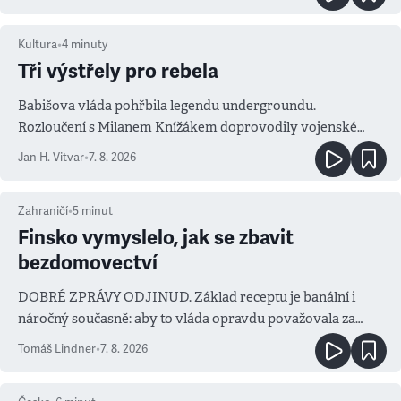
Kultura
•
4
minuty
Tři výstřely pro rebela
Babišova vláda pohřbila legendu undergroundu.
Rozloučení s Milanem Knížákem doprovodily vojenské
salvy i kritika pokrokářů
Jan H. Vitvar
•
7. 8. 2026
Zahraničí
•
5
minut
Finsko vymyslelo, jak se zbavit
bezdomovectví
DOBRÉ ZPRÁVY ODJINUD. Základ receptu je banální i
náročný současně: aby to vláda opravdu považovala za
prioritu
Tomáš Lindner
•
7. 8. 2026