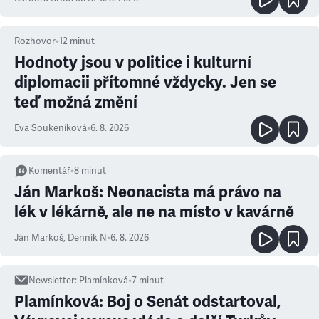
Rozhovor
•
12
minut
Hodnoty jsou v politice i kulturní
diplomacii přítomné vždycky. Jen se
teď možná změní
Eva Soukeníková
•
6. 8. 2026
Komentář
•
8
minut
Ján Markoš: Neonacista má právo na
lék v lékárně, ale ne na místo v kavárně
Ján Markoš
,
Denník N
•
6. 8. 2026
Newsletter
:
Plamínková
•
7
minut
Plamínková: Boj o Senát odstartoval,