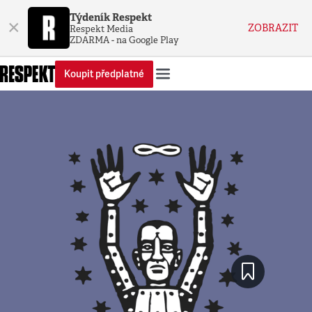
Týdeník Respekt
×
ZOBRAZIT
Respekt Media
ZDARMA - na Google Play
Koupit předplatné