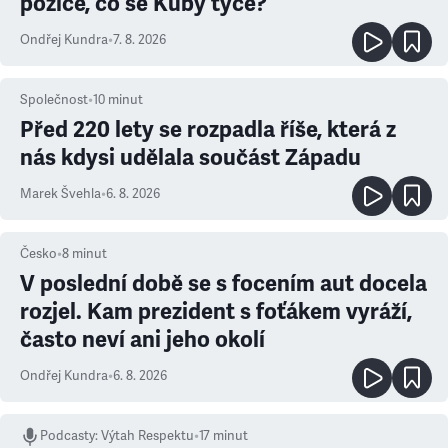
pozice, co se Kuby týče?
Ondřej Kundra
•
7. 8. 2026
Společnost
•
10
minut
Před 220 lety se rozpadla říše, která z
nás kdysi udělala součást Západu
Marek Švehla
•
6. 8. 2026
Česko
•
8
minut
V poslední době se s focením aut docela
rozjel. Kam prezident s foťákem vyráží,
často neví ani jeho okolí
Ondřej Kundra
•
6. 8. 2026
Podcasty
:
Výtah Respektu
•
17 minut