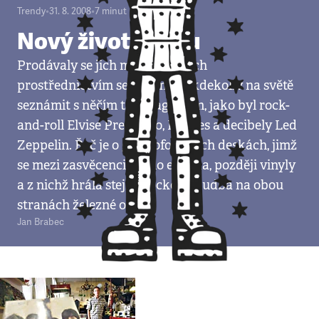
Trendy
•
31. 8. 2008
•
7
minut
Nový život vinylu
Prodávaly se jich miliony a jejich
prostřednictvím se lidé mohli kdekoliv na světě
seznámit s něčím tak magickým, jako byl rock-
and-roll Elvise Presleyho, Beatles a decibely Led
Zeppelin. Řeč je o gramofonových deskách, jimž
se mezi zasvěcenci říkalo elpíčka, později vinyly
a z nichž hrála stejná rocková hudba na obou
stranách železné opony.
Jan Brabec