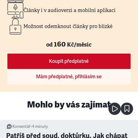
Články i v audioverzi a mobilní aplikaci
Možnost odemknout články pro blízké
160
od
Kč/měsíc
Koupit předplatné
Mám předplatné, přihlásím se
Mohlo by vás zajímat
Komentář
•
4
minuty
Patříš před soud, doktůrku. Jak chápat