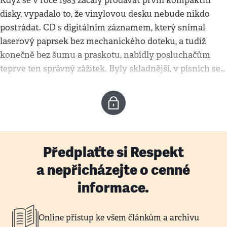
Když se v roce 1983 začaly prodávat první kompaktní
disky, vypadalo to, že vinylovou desku nebude nikdo
postrádat. CD s digitálním záznamem, který snímal
laserový paprsek bez mechanického doteku, a tudíž
konečně bez šumu a praskotu, nabídly posluchačům
teprve ten správný zážitek. Byly skladnější, v písních se…
Předplaťte si Respekt
a nepřicházejte o cenné
informace.
Online přístup ke všem článkům a archivu