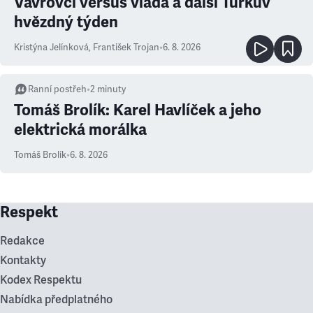
Vávrovci versus vláda a další Turkův
hvězdný týden
Kristýna Jelínková
,
František Trojan
•
6. 8. 2026
Ranní postřeh
•
2
minuty
Tomáš Brolík: Karel Havlíček a jeho
elektrická morálka
Tomáš Brolík
•
6. 8. 2026
Respekt
Redakce
Kontakty
Kodex Respektu
Nabídka předplatného