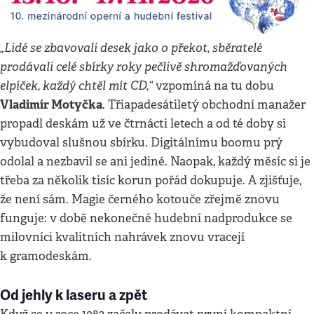
„Lidé se zbavovali desek jako o překot, sběratelé
prodávali celé sbírky roky pečlivě shromažďovaných
elpíček, každý chtěl mít CD,“
vzpomíná na tu dobu
Vladimír Motyčka
. Třiapadesátiletý obchodní manažer
propadl deskám už ve čtrnácti letech a od té doby si
vybudoval slušnou sbírku. Digitálnímu boomu prý
odolal a nezbavil se ani jediné. Naopak, každý měsíc si je
třeba za několik tisíc korun pořád dokupuje. A zjišťuje,
že není sám. Magie černého kotouče zřejmě znovu
funguje: v době nekonečné hudební nadprodukce se
milovníci kvalitních nahrávek znovu vracejí
k gramodeskám.
Od jehly k laseru a zpět