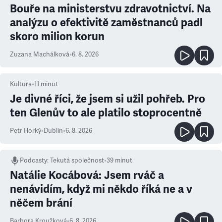
Bouře na ministerstvu zdravotnictví. Na
analýzu o efektivitě zaměstnanců padl
skoro milion korun
Zuzana Machálková
•
6. 8. 2026
Kultura
•
11
minut
Je divné říci, že jsem si užil pohřeb. Pro
ten Glenův to ale platilo stoprocentně
Petr Horký
•
Dublin
•
6. 8. 2026
Podcasty
:
Tekutá společnost
•
39 minut
Natálie Kocábová: Jsem rváč a
nenávidím, když mi někdo říká ne a v
něčem brání
Barbora Kroužková
•
6. 8. 2026