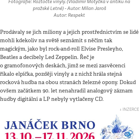
Fotografie: Roztočte vinyly. (Vladimír Motyčka v antiku na
pražské Letné) - Autor: Milan Jaroš
Autor: Respekt
Prodávaly se jich miliony a jejich prostřednictvím se lidé
mohli kdekoliv na světě seznámit s něčím tak
magickým, jako byl rock-and-roll Elvise Presleyho,
Beatles a decibely Led Zeppelin. Řeč je
o gramofonových deskách, jimž se mezi zasvěcenci
říkalo elpíčka, později vinyly a z nichž hrála stejná
rocková hudba na obou stranách železné opony. Dokud
ovšem začátkem 90. let nenahradil analogový záznam
hudby digitální a LP nebyly vytlačeny CD.
↓ INZERCE