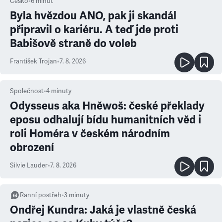
Česko
•
6
minut
Byla hvězdou ANO, pak ji skandál
připravil o kariéru. A teď jde proti
Babišově straně do voleb
František Trojan
•
7. 8. 2026
Společnost
•
4
minuty
Odysseus aka Hněwoš: české překlady
eposu odhalují bídu humanitních věd i
roli Homéra v českém národním
obrození
Silvie Lauder
•
7. 8. 2026
Ranní postřeh
•
3
minuty
Ondřej Kundra: Jaká je vlastně česká