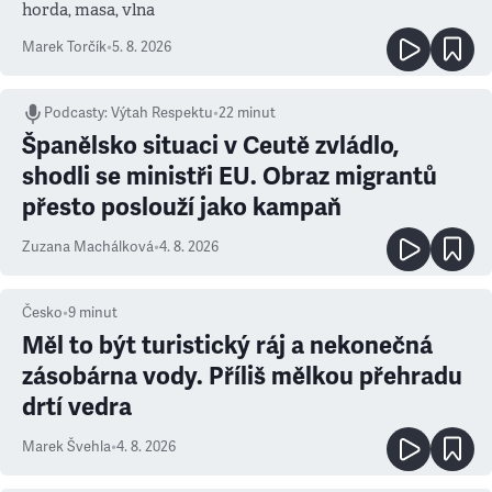
horda, masa, vlna
Marek Torčík
•
5. 8. 2026
Podcasty
:
Výtah Respektu
•
22 minut
Španělsko situaci v Ceutě zvládlo,
shodli se ministři EU. Obraz migrantů
přesto poslouží jako kampaň
Zuzana Machálková
•
4. 8. 2026
Česko
•
9
minut
Měl to být turistický ráj a nekonečná
zásobárna vody. Příliš mělkou přehradu
drtí vedra
Marek Švehla
•
4. 8. 2026