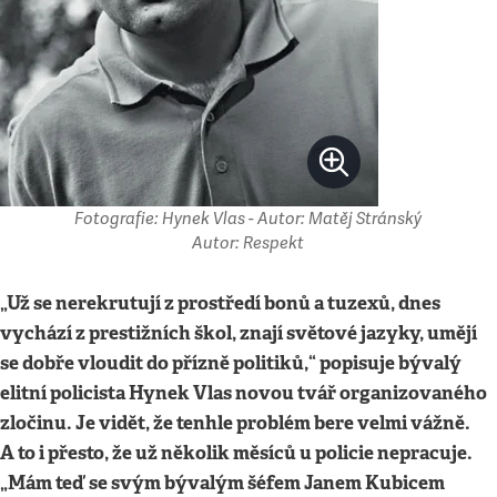
Fotografie: Hynek Vlas - Autor: Matěj Stránský
Autor: Respekt
„Už se nerekrutují z prostředí bonů a tuzexů, dnes
vychází z prestižních škol, znají světové jazyky, umějí
se dobře vloudit do přízně politiků,“ popisuje bývalý
elitní policista Hynek Vlas novou tvář organizovaného
zločinu. Je vidět, že tenhle problém bere velmi vážně.
A to i přesto, že už několik měsíců u policie nepracuje.
„Mám teď se svým bývalým šéfem Janem Kubicem