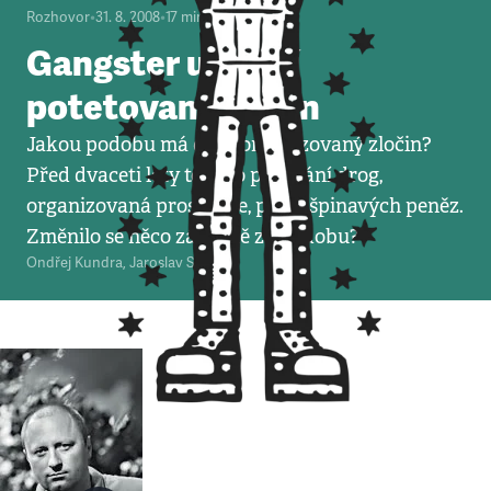
Rozhovor
•
31. 8. 2008
•
17
minut
Gangster už není
potetovaný buran
Jakou podobu má dnes organizovaný zločin?
Před dvaceti lety to bylo pašování drog,
organizovaná prostituce, praní špinavých peněz.
Změnilo se něco zásadně za tu dobu?
Ondřej Kundra
,
Jaroslav Spurný