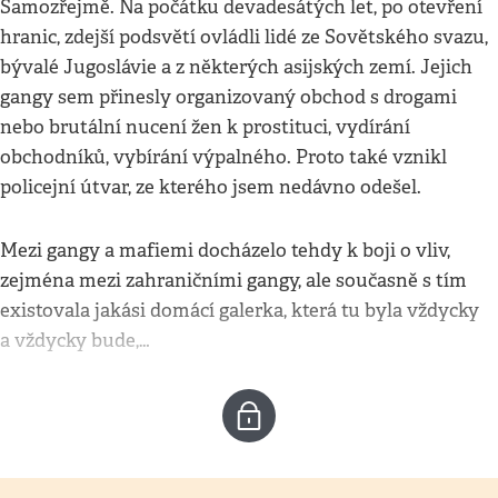
Samozřejmě. Na počátku devadesátých let, po otevření
hranic, zdejší podsvětí ovládli lidé ze Sovětského svazu,
bývalé Jugoslávie a z některých asijských zemí. Jejich
gangy sem přinesly organizovaný obchod s drogami
nebo brutální nucení žen k prostituci, vydírání
obchodníků, vybírání výpalného. Proto také vznikl
policejní útvar, ze kterého jsem nedávno odešel.
Mezi gangy a mafiemi docházelo tehdy k boji o vliv,
zejména mezi zahraničními gangy, ale současně s tím
existovala jakási domácí galerka, která tu byla vždycky
a vždycky bude,…