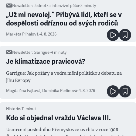
Newsletter
:
Jednotka intenzivní péče
•
3
minuty
„Už mi nevolej.“ Přibývá lidí, kteří se v
dospělosti odříznou od svých rodičů
Markéta Plíhalová
•
4. 8. 2026
Newsletter
:
Garrigue
•
4
minuty
Je klimatizace pravicová?
Garrigue: Jak požáry a vedra mění politickou debatu na
jihu Evropy
Magdaléna Fajtová
,
Dominika Perlínová
•
4. 8. 2026
Historie
•
11
minut
Kdo si objednal vraždu Václava III.
Usmrcení posledního Přemyslovce uvrhlo v roce 1306