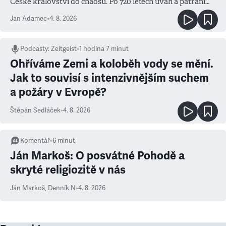
České království do chaosu. Po 720 letech úvah a pátrání
známe jména podezřelých
Jan Adamec
•
4. 8. 2026
Podcasty
:
Zeitgeist
•
1 hodina 7 minut
Ohříváme Zemi a koloběh vody se mění.
Jak to souvisí s intenzivnějším suchem
a požáry v Evropě?
Štěpán Sedláček
•
4. 8. 2026
Komentář
•
6
minut
Ján Markoš: O posvátné Pohodě a
skryté religiozitě v nás
Ján Markoš
,
Denník N
•
4. 8. 2026