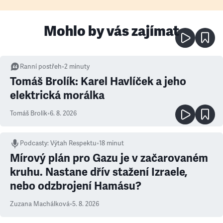
Mohlo by vás zajímat
Ranní postřeh
•
2
minuty
Tomáš Brolík: Karel Havlíček a jeho
elektrická morálka
Tomáš Brolík
•
6. 8. 2026
Podcasty
:
Výtah Respektu
•
18 minut
Mírový plán pro Gazu je v začarovaném
kruhu. Nastane dřív stažení Izraele,
nebo odzbrojení Hamásu?
Zuzana Machálková
•
5. 8. 2026