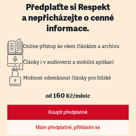
Předplaťte si Respekt
a nepřicházejte o cenné
informace.
Online přístup ke všem článkům a archivu
Články i v audioverzi a mobilní aplikaci
Možnost odemknout články pro blízké
160
od
Kč/měsíc
Koupit předplatné
Mám předplatné, přihlásím se