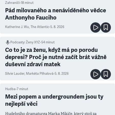
Zahraničí
•
18
minut
Pád milovaného a nenáviděného vědce
Anthonyho Fauciho
Katherine J. Wu
,
The Atlantic
•
5. 8. 2026
Podcasty
:
Ženy XYZ
•
54 minut
Co to je za ženu, když má po porodu
depresi? Proč je nutné začít brát vážně
duševní zdraví matek
Silvie Lauder
,
Markéta Plíhalová
•
5. 8. 2026
Hudba
•
7
minut
Mezi popem a undergroundem jsou ty
nejlepší věci
Hudebního dramaturga Marka Mikiče, který stojí za