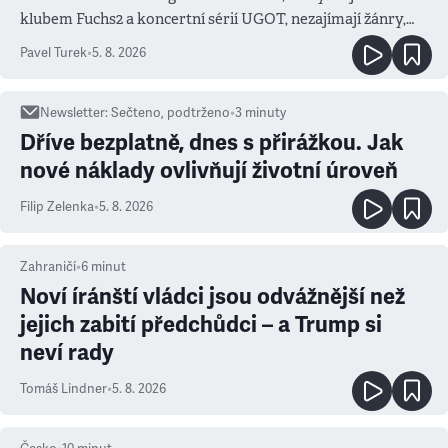
klubem Fuchs2 a koncertní sérií UGOT, nezajímají žánry,
ale atmosféra
Pavel Turek
•
5. 8. 2026
Newsletter
:
Sečteno, podtrženo
•
3
minuty
Dříve bezplatně, dnes s přirážkou. Jak
nové náklady ovlivňují životní úroveň
Filip Zelenka
•
5. 8. 2026
Zahraničí
•
6
minut
Noví íránští vládci jsou odvážnější než
jejich zabití předchůdci – a Trump si
neví rady
Tomáš Lindner
•
5. 8. 2026