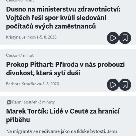
Česko
•
10
minut
Dusno na ministerstvu zdravotnictví:
Vojtěch řeší spor kvůli sledování
počítačů svých zaměstnanců
Kristýna Jelínková
•
5. 8. 2026
Česko
•
17
minut
Prokop Pithart: Příroda v nás probouzí
divokost, která sytí duši
Barbora Kroužková
•
5. 8. 2026
Ranní postřeh
•
3
minuty
Marek Torčík: Lidé v Ceutě za hranicí
příběhu
Na migranty se nedíváme jako na lidské bytosti. Jsou