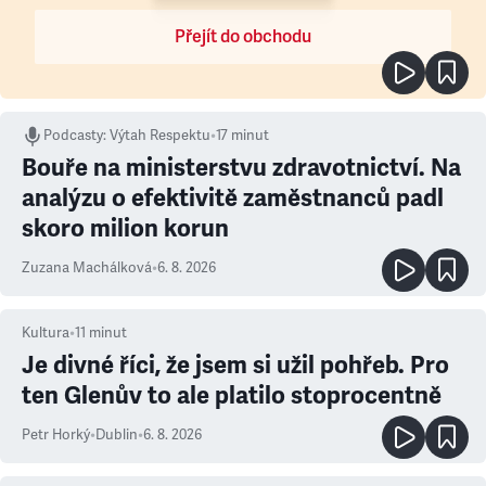
Přejít do obchodu
Podcasty
:
Výtah Respektu
•
17 minut
Bouře na ministerstvu zdravotnictví. Na
analýzu o efektivitě zaměstnanců padl
skoro milion korun
Zuzana Machálková
•
6. 8. 2026
Kultura
•
11
minut
Je divné říci, že jsem si užil pohřeb. Pro
ten Glenův to ale platilo stoprocentně
Petr Horký
•
Dublin
•
6. 8. 2026