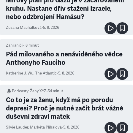
Mírový plán pro Gazu je v začarovaném
kruhu. Nastane dřív stažení Izraele,
nebo odzbrojení Hamásu?
Zuzana Machálková
•
5. 8. 2026
Zahraničí
•
18
minut
Pád milovaného a nenáviděného vědce
Anthonyho Fauciho
Katherine J. Wu
,
The Atlantic
•
5. 8. 2026
Podcasty
:
Ženy XYZ
•
54 minut
Co to je za ženu, když má po porodu
depresi? Proč je nutné začít brát vážně
duševní zdraví matek
Silvie Lauder
,
Markéta Plíhalová
•
5. 8. 2026