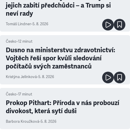
jejich zabití předchůdci – a Trump si
neví rady
Tomáš Lindner
•
5. 8. 2026
Česko
•
12
minut
Dusno na ministerstvu zdravotnictví:
Vojtěch řeší spor kvůli sledování
počítačů svých zaměstnanců
Kristýna Jelínková
•
5. 8. 2026
Česko
•
17
minut
Prokop Pithart: Příroda v nás probouzí
divokost, která sytí duši
Barbora Kroužková
•
5. 8. 2026