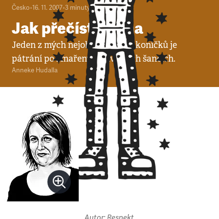
Česko
•
16. 11. 2007
•
3
minuty
Jak přečíst Čecha
Jeden z mých nejoblíbenějších koníčků je
pátrání po zmařených životních šancích.
Anneke Hudalla
Autor: Respekt