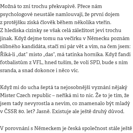
Možná to zní trochu překvapivě. Přece nám
psychologové neustále namlouvají, že první dojem
z protějšku získá člověk během několika vteřin.
Z hlediska cizinky se však celá záležitost jeví trochu
jinak. Když dejme tomu na večírku v Německu poznám
slibného kandidáta, stačí mi pár vět a vím, na čem jsem:
Říká-li „dat“ místo „das“, má tatínka horníka. Když fandí
fotbalistům z VFL, hned tuším, že volí SPD, bude s ním
sranda, a snad dokonce i něco víc.
Když mi do ucha šeptá ta nejosobnější vyznání nějaký
Mister Czech republic – neříká mi to nic. Že to je tím, že
jsem tady nevyrostla a nevím, co znamenalo být mladý
v ČSSR 80. let? Jasně. Existuje ale ještě druhý důvod.
V porovnání s Německem je česká společnost stále ještě