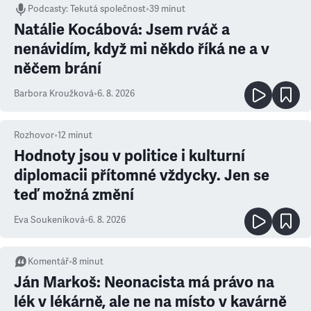
Podcasty
:
Tekutá společnost
•
39 minut
Natálie Kocábová: Jsem rváč a
nenávidím, když mi někdo říká ne a v
něčem brání
Barbora Kroužková
•
6. 8. 2026
Rozhovor
•
12
minut
Hodnoty jsou v politice i kulturní
diplomacii přítomné vždycky. Jen se
teď možná změní
Eva Soukeníková
•
6. 8. 2026
Komentář
•
8
minut
Ján Markoš: Neonacista má právo na
lék v lékárně, ale ne na místo v kavárně