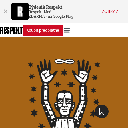
Týdeník Respekt
×
ZOBRAZIT
Respekt Media
ZDARMA - na Google Play
Koupit předplatné