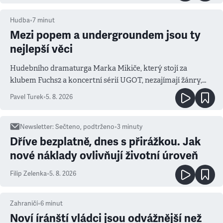
Hudba
•
7
minut
Mezi popem a undergroundem jsou ty
nejlepší věci
Hudebního dramaturga Marka Mikiče, který stojí za
klubem Fuchs2 a koncertní sérií UGOT, nezajímají žánry,
ale atmosféra
Pavel Turek
•
5. 8. 2026
Newsletter
:
Sečteno, podtrženo
•
3
minuty
Dříve bezplatně, dnes s přirážkou. Jak
nové náklady ovlivňují životní úroveň
Filip Zelenka
•
5. 8. 2026
Zahraničí
•
6
minut
Noví íránští vládci jsou odvážnější než