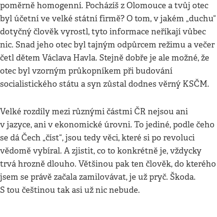
poměrně homogenní. Pocházíš z Olomouce a tvůj otec
byl účetní ve velké státní firmě? O tom, v jakém „duchu“
dotyčný člověk vyrostl, tyto informace neříkají vůbec
nic. Snad jeho otec byl tajným odpůrcem režimu a večer
četl dětem Václava Havla. Stejně dobře je ale možné, že
otec byl vzorným průkopníkem při budování
socialistického státu a syn zůstal dodnes věrný KSČM.
Velké rozdíly mezi různými částmi ČR nejsou ani
v jazyce, ani v ekonomické úrovni. To jediné, podle čeho
se dá Čech „číst“, jsou tedy věci, které si po revoluci
vědomě vybíral. A zjistit, co to konkrétně je, vždycky
trvá hrozně dlouho. Většinou pak ten člověk, do kterého
jsem se právě začala zamilovávat, je už pryč. Škoda.
S tou češtinou tak asi už nic nebude.