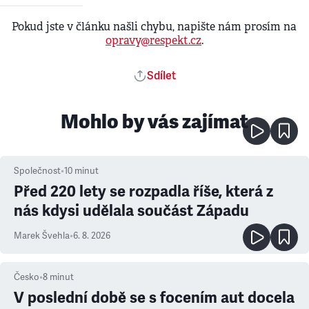
Pokud jste v článku našli chybu, napište nám prosím na
opravy@respekt.cz
.
Sdílet
Mohlo by vás zajímat
Společnost
•
10
minut
Před 220 lety se rozpadla říše, která z
nás kdysi udělala součást Západu
Marek Švehla
•
6. 8. 2026
Česko
•
8
minut
V poslední době se s focením aut docela