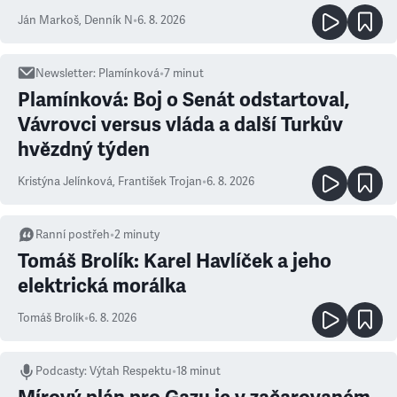
Ján Markoš
,
Denník N
•
6. 8. 2026
Newsletter
:
Plamínková
•
7
minut
Plamínková: Boj o Senát odstartoval,
Vávrovci versus vláda a další Turkův
hvězdný týden
Kristýna Jelínková
,
František Trojan
•
6. 8. 2026
Ranní postřeh
•
2
minuty
Tomáš Brolík: Karel Havlíček a jeho
elektrická morálka
Tomáš Brolík
•
6. 8. 2026
Podcasty
:
Výtah Respektu
•
18 minut