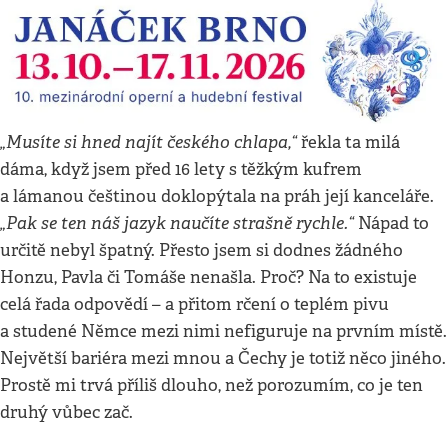
„Musíte si hned najít českého chlapa,“
řekla ta milá
dáma, když jsem před 16 lety s těžkým kufrem
a lámanou češtinou doklopýtala na práh její kanceláře.
„Pak se ten náš jazyk naučíte strašně rychle.“
Nápad to
určitě nebyl špatný. Přesto jsem si dodnes žádného
Honzu, Pavla či Tomáše nenašla. Proč? Na to existuje
celá řada odpovědí – a přitom rčení o teplém pivu
a studené Němce mezi nimi nefiguruje na prvním místě.
Největší bariéra mezi mnou a Čechy je totiž něco jiného.
Prostě mi trvá příliš dlouho, než porozumím, co je ten
druhý vůbec zač.