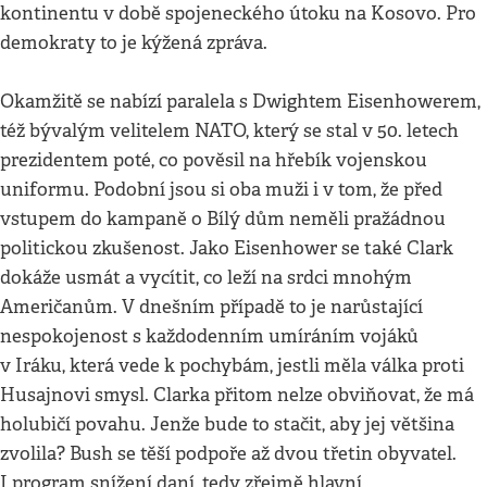
kontinentu v době spojeneckého útoku na Kosovo. Pro
demokraty to je kýžená zpráva.
Okamžitě se nabízí paralela s Dwightem Eisenhowerem,
též bývalým velitelem NATO, který se stal v 50. letech
prezidentem poté, co pověsil na hřebík vojenskou
uniformu. Podobní jsou si oba muži i v tom, že před
vstupem do kampaně o Bílý dům neměli pražádnou
politickou zkušenost. Jako Eisenhower se také Clark
dokáže usmát a vycítit, co leží na srdci mnohým
Američanům. V dnešním případě to je narůstající
nespokojenost s každodenním umíráním vojáků
v Iráku, která vede k pochybám, jestli měla válka proti
Husajnovi smysl. Clarka přitom nelze obviňovat, že má
holubičí povahu. Jenže bude to stačit, aby jej většina
zvolila? Bush se těší podpoře až dvou třetin obyvatel.
I program snížení daní, tedy zřejmě hlavní