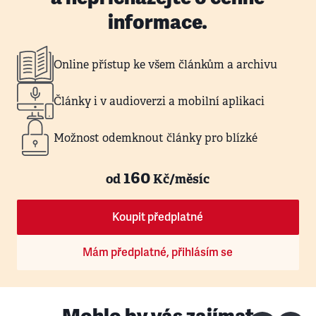
informace.
Online přístup ke všem článkům a archivu
Články i v audioverzi a mobilní aplikaci
Možnost odemknout články pro blízké
160
od
Kč/měsíc
Koupit předplatné
Mám předplatné, přihlásím se