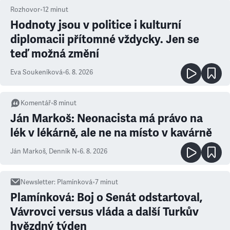
Rozhovor
•
12
minut
Hodnoty jsou v politice i kulturní
diplomacii přítomné vždycky. Jen se
teď možná změní
Eva Soukeníková
•
6. 8. 2026
Komentář
•
8
minut
Ján Markoš: Neonacista má právo na
lék v lékárně, ale ne na místo v kavárně
Ján Markoš
,
Denník N
•
6. 8. 2026
Newsletter
:
Plamínková
•
7
minut
Plamínková: Boj o Senát odstartoval,
Vávrovci versus vláda a další Turkův
hvězdný týden