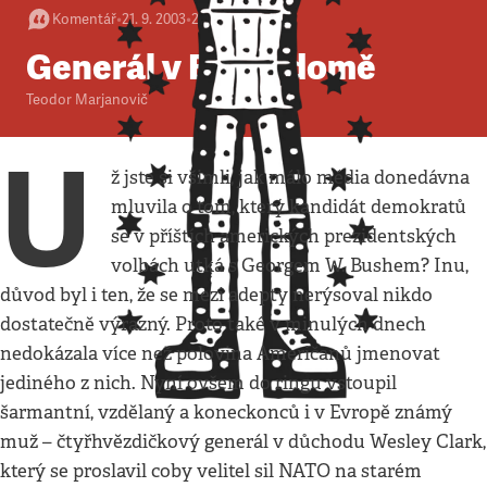
Komentář
•
21. 9. 2003
•
2
minuty
Generál v Bílém domě
Teodor Marjanovič
U
ž jste si všimli, jak málo média donedávna
mluvila o tom, který kandidát demokratů
se v příštích amerických prezidentských
volbách utká s Georgem W. Bushem? Inu,
důvod byl i ten, že se mezi adepty nerýsoval nikdo
dostatečně výrazný. Proto také v minulých dnech
nedokázala více než polovina Američanů jmenovat
jediného z nich. Nyní ovšem do ringu vstoupil
šarmantní, vzdělaný a koneckonců i v Evropě známý
muž – čtyřhvězdičkový generál v důchodu Wesley Clark,
který se proslavil coby velitel sil NATO na starém