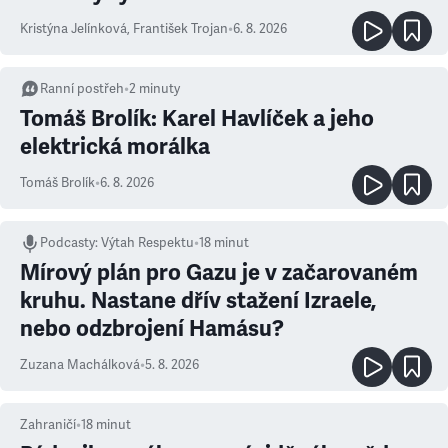
Kristýna Jelínková
,
František Trojan
•
6. 8. 2026
Ranní postřeh
•
2
minuty
Tomáš Brolík: Karel Havlíček a jeho
elektrická morálka
Tomáš Brolík
•
6. 8. 2026
Podcasty
:
Výtah Respektu
•
18 minut
Mírový plán pro Gazu je v začarovaném
kruhu. Nastane dřív stažení Izraele,
nebo odzbrojení Hamásu?
Zuzana Machálková
•
5. 8. 2026
Zahraničí
•
18
minut