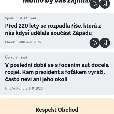
Mohlo by vás zajímat
Společnost
•
10
minut
Před 220 lety se rozpadla říše, která z
nás kdysi udělala součást Západu
Marek Švehla
•
6. 8. 2026
Česko
•
8
minut
V poslední době se s focením aut docela
rozjel. Kam prezident s foťákem vyráží,
často neví ani jeho okolí
Ondřej Kundra
•
6. 8. 2026
Respekt Obchod