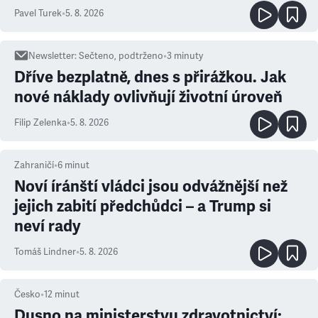
ale atmosféra
Pavel Turek
•
5. 8. 2026
Newsletter
:
Sečteno, podtrženo
•
3
minuty
Dříve bezplatně, dnes s přirážkou. Jak
nové náklady ovlivňují životní úroveň
Filip Zelenka
•
5. 8. 2026
Zahraničí
•
6
minut
Noví íránští vládci jsou odvážnější než
jejich zabití předchůdci – a Trump si
neví rady
Tomáš Lindner
•
5. 8. 2026
Česko
•
12
minut
Dusno na ministerstvu zdravotnictví: