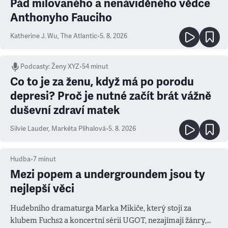
Pád milovaného a nenáviděného vědce
Anthonyho Fauciho
Katherine J. Wu
,
The Atlantic
•
5. 8. 2026
Podcasty
:
Ženy XYZ
•
54 minut
Co to je za ženu, když má po porodu
depresi? Proč je nutné začít brát vážně
duševní zdraví matek
Silvie Lauder
,
Markéta Plíhalová
•
5. 8. 2026
Hudba
•
7
minut
Mezi popem a undergroundem jsou ty
nejlepší věci
Hudebního dramaturga Marka Mikiče, který stojí za
klubem Fuchs2 a koncertní sérií UGOT, nezajímají žánry,