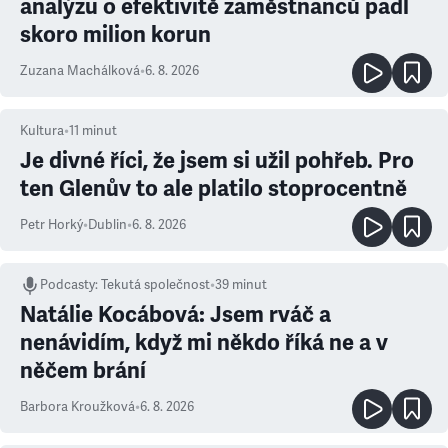
analýzu o efektivitě zaměstnanců padl
skoro milion korun
Zuzana Machálková
•
6. 8. 2026
Kultura
•
11
minut
Je divné říci, že jsem si užil pohřeb. Pro
ten Glenův to ale platilo stoprocentně
Petr Horký
•
Dublin
•
6. 8. 2026
Podcasty
:
Tekutá společnost
•
39 minut
Natálie Kocábová: Jsem rváč a
nenávidím, když mi někdo říká ne a v
něčem brání
Barbora Kroužková
•
6. 8. 2026