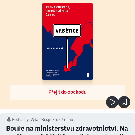
Přejít do obchodu
Podcasty
:
Výtah Respektu
•
17 minut
Bouře na ministerstvu zdravotnictví. Na