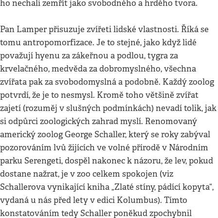
ho nechali zemřít jako svobodného a hrdého tvora.
Pan Lamper přisuzuje zvířeti lidské vlastnosti. Říká se
tomu antropomorfizace. Je to stejné, jako když lidé
považují hyenu za zákeřnou a podlou, tygra za
krvelačného, medvěda za dobromyslného, všechna
zvířata pak za svobodomyslná a podobně. Každý zoolog
potvrdí, že je to nesmysl. Kromě toho většině zvířat
zajetí (rozuměj v slušných podmínkách) nevadí tolik, jak
si odpůrci zoologických zahrad myslí. Renomovaný
americký zoolog George Schaller, který se roky zabýval
pozorováním lvů žijících ve volné přírodě v Národním
parku Serengeti, dospěl nakonec k názoru, že lev, pokud
dostane nažrat, je v zoo celkem spokojen (viz
Schallerova vynikající kniha „Zlaté stíny, pádící kopyta“,
vydaná u nás před lety v edici Kolumbus). Tímto
konstatováním tedy Schaller poněkud zpochybnil