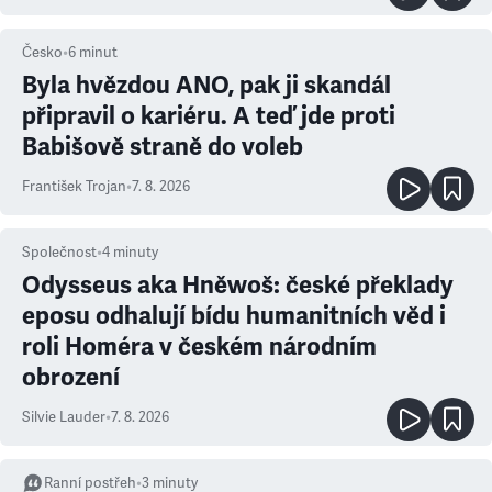
Česko
•
6
minut
Byla hvězdou ANO, pak ji skandál
připravil o kariéru. A teď jde proti
Babišově straně do voleb
František Trojan
•
7. 8. 2026
Společnost
•
4
minuty
Odysseus aka Hněwoš: české překlady
eposu odhalují bídu humanitních věd i
roli Homéra v českém národním
obrození
Silvie Lauder
•
7. 8. 2026
Ranní postřeh
•
3
minuty