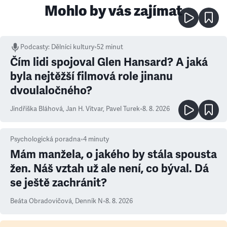
Mohlo by vás zajímat
Podcasty
:
Dělníci kultury
•
52 minut
Čím lidi spojoval Glen Hansard? A jaká
byla nejtěžší filmová role jinanu
dvoulaločného?
Jindřiška Bláhová
,
Jan H. Vitvar
,
Pavel Turek
•
8. 8. 2026
Psychologická poradna
•
4
minuty
Mám manžela, o jakého by stála spousta
žen. Náš vztah už ale není, co býval. Dá
se ještě zachránit?
Beáta Obradovičová
,
Denník N
•
8. 8. 2026