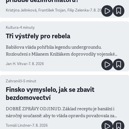
Kristýna Jelínková
,
František Trojan
,
Filip Zelenka
•
7. 8. 2026
Kultura
•
4
minuty
Tři výstřely pro rebela
Babišova vláda pohřbila legendu undergroundu.
Rozloučení s Milanem Knížákem doprovodily vojenské
salvy i kritika pokrokářů
Jan H. Vitvar
•
7. 8. 2026
Zahraničí
•
5
minut
Finsko vymyslelo, jak se zbavit
bezdomovectví
DOBRÉ ZPRÁVY ODJINUD. Základ receptu je banální i
náročný současně: aby to vláda opravdu považovala za
prioritu
Tomáš Lindner
•
7. 8. 2026