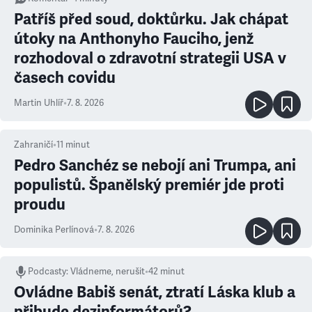
Patříš před soud, doktůrku. Jak chápat
útoky na Anthonyho Fauciho, jenž
rozhodoval o zdravotní strategii USA v
časech covidu
Martin Uhlíř
•
7. 8. 2026
Zahraničí
•
11
minut
Pedro Sanchéz se nebojí ani Trumpa, ani
populistů. Španělský premiér jde proti
proudu
Dominika Perlínová
•
7. 8. 2026
Podcasty
:
Vládneme, nerušit
•
42 minut
Ovládne Babiš senát, ztratí Láska klub a
přibude dezinformátorů?