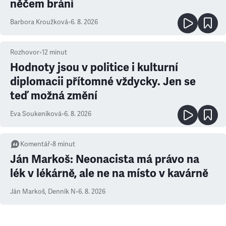
něčem brání
Barbora Kroužková
•
6. 8. 2026
Rozhovor
•
12
minut
Hodnoty jsou v politice i kulturní
diplomacii přítomné vždycky. Jen se
teď možná změní
Eva Soukeníková
•
6. 8. 2026
Komentář
•
8
minut
Ján Markoš: Neonacista má právo na
lék v lékárně, ale ne na místo v kavárně
Ján Markoš
,
Denník N
•
6. 8. 2026