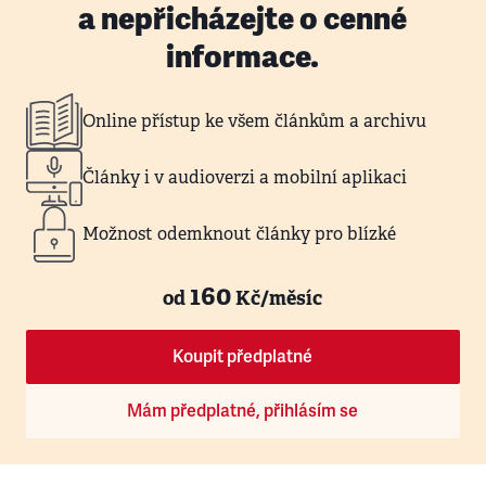
a nepřicházejte o cenné
informace.
Online přístup ke všem článkům a archivu
Články i v audioverzi a mobilní aplikaci
Možnost odemknout články pro blízké
160
od
Kč/měsíc
Koupit předplatné
Mám předplatné, přihlásím se