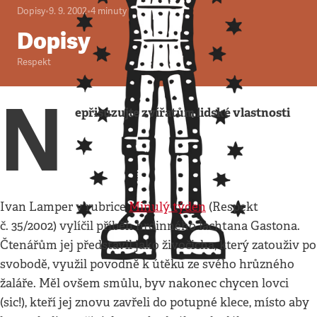
Dopisy
•
9. 9. 2002
•
4
minuty
Dopisy
Respekt
N
epřisuzujte zvířatům lidské vlastnosti
Ivan Lamper v rubrice
Minulý týden
(Respekt
č. 35/2002) vylíčil příběh hrdinného lachtana Gastona.
Čtenářům jej představil jako živočicha, který zatouživ po
svobodě, využil povodně k útěku ze svého hrůzného
žaláře. Měl ovšem smůlu, byv nakonec chycen lovci
(sic!), kteří jej znovu zavřeli do potupné klece, místo aby