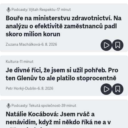
Podcasty
:
Výtah Respektu
•
17 minut
Bouře na ministerstvu zdravotnictví. Na
analýzu o efektivitě zaměstnanců padl
skoro milion korun
Zuzana Machálková
•
6. 8. 2026
Kultura
•
11
minut
Je divné říci, že jsem si užil pohřeb. Pro
ten Glenův to ale platilo stoprocentně
Petr Horký
•
Dublin
•
6. 8. 2026
Podcasty
:
Tekutá společnost
•
39 minut
Natálie Kocábová: Jsem rváč a
nenávidím, když mi někdo říká ne a v