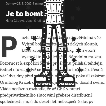
Domov
•
25. 3. 2002
•
6
minut
Je to bomba
Hana Čápová
,
Josef Greš
P
avlu Křížkovi se podařila neuvěřitelná věc.
Vyhrál boj s majiteli elektrických sloupů,
které zabíjejí a mrzačí ptáky. Loni v září
vystavil torza jejich těl v Národním muzeu.
Pozornost k expozici Světlo pro Prahu přilákal tehdejší
ředitel muzea, když se ji se slovy „je to hnusná, otřesná
věc“ dva dny před zahájením neúspěšně pokusil zakázat.
Ornitolog Křížek ovšem šokující výstavou dosáhl svého.
Vláda nedávno rozhodla, že až ČEZ v rámci
předprivatizačního slučování přebere distribuční
společnosti, musí do deseti let nebezpečné sloupy