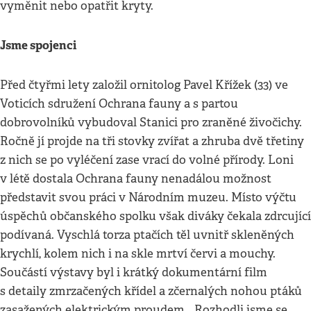
vyměnit nebo opatřit kryty.
Jsme spojenci
Před čtyřmi lety založil ornitolog Pavel Křížek (33) ve
Voticích sdružení Ochrana fauny a s partou
dobrovolníků vybudoval Stanici pro zraněné živočichy.
Ročně jí projde na tři stovky zvířat a zhruba dvě třetiny
z nich se po vyléčení zase vrací do volné přírody. Loni
v létě dostala Ochrana fauny nenadálou možnost
představit svou práci v Národním muzeu. Místo výčtu
úspěchů občanského spolku však diváky čekala zdrcující
podívaná. Vyschlá torza ptačích těl uvnitř skleněných
krychlí, kolem nich i na skle mrtví červi a mouchy.
Součástí výstavy byl i krátký dokumentární film
s detaily zmrzačených křídel a zčernalých nohou ptáků
zasažených elektrickým proudem. „Rozhodli jsme se