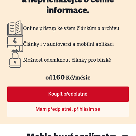
informace.
Online přístup ke všem článkům a archivu
Články i v audioverzi a mobilní aplikaci
Možnost odemknout články pro blízké
160
od
Kč/měsíc
Koupit předplatné
Mám předplatné, přihlásím se