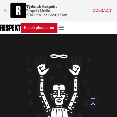
Týdeník Respekt
×
ZOBRAZIT
Respekt Media
ZDARMA - na Google Play
Koupit předplatné