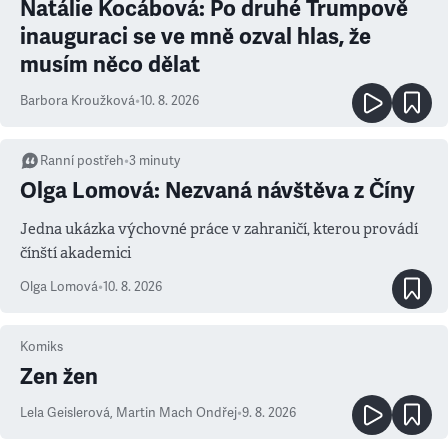
Natálie Kocábová: Po druhé Trumpově
inauguraci se ve mně ozval hlas, že
musím něco dělat
Barbora Kroužková
•
10. 8. 2026
Ranní postřeh
•
3
minuty
Olga Lomová: Nezvaná návštěva z Číny
Jedna ukázka výchovné práce v zahraničí, kterou provádí
čínští akademici
Olga Lomová
•
10. 8. 2026
Komiks
Zen žen
Lela Geislerová
,
Martin Mach Ondřej
•
9. 8. 2026