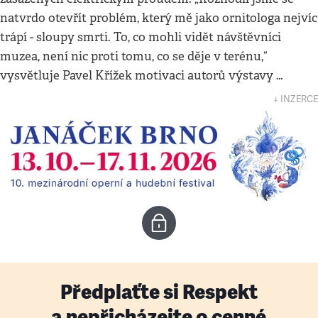
natvrdo otevřít problém, který mě jako ornitologa nejvíc
trápí - sloupy smrti. To, co mohli vidět návštěvníci
muzea, není nic proti tomu, co se děje v terénu,“
vysvětluje Pavel Křížek motivaci autorů výstavy …
↓ INZERCE
Předplaťte si Respekt
a nepřicházejte o cenné