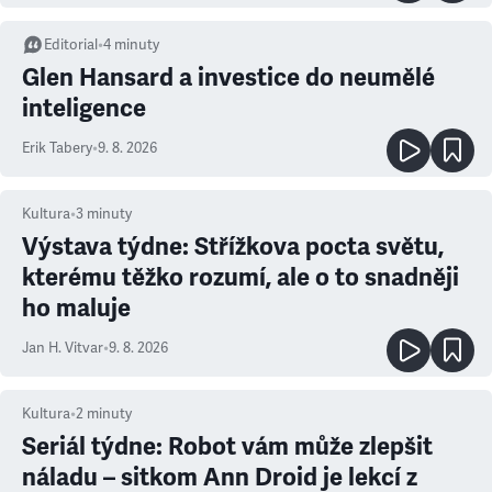
Editorial
•
4
minuty
Glen Hansard a investice do neumělé
inteligence
Erik Tabery
•
9. 8. 2026
Kultura
•
3
minuty
Výstava týdne: Střížkova pocta světu,
kterému těžko rozumí, ale o to snadněji
ho maluje
Jan H. Vitvar
•
9. 8. 2026
Kultura
•
2
minuty
Seriál týdne: Robot vám může zlepšit
náladu – sitkom Ann Droid je lekcí z