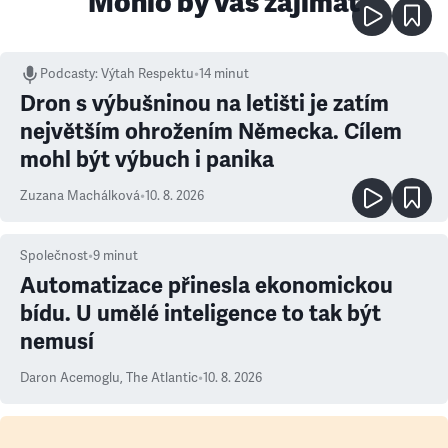
Mohlo by vás zajímat
Podcasty
:
Výtah Respektu
•
14 minut
Dron s výbušninou na letišti je zatím
největším ohrožením Německa. Cílem
mohl být výbuch i panika
Zuzana Machálková
•
10. 8. 2026
Společnost
•
9
minut
Automatizace přinesla ekonomickou
bídu. U umělé inteligence to tak být
nemusí
Daron Acemoglu
,
The Atlantic
•
10. 8. 2026