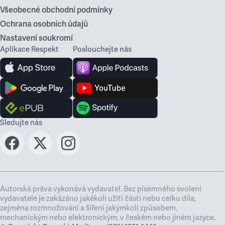
Všeobecné obchodní podmínky
Ochrana osobních údajů
Nastavení soukromí
Aplikace Respekt
Poslouchejte nás
Sledujte nás
Autorská práva vykonává vydavatel. Bez písemného svolení
vydavatele je zakázáno jakékoli užití částí nebo celku díla,
zejména rozmnožování a šíření jakýmkoli způsobem,
mechanickým nebo elektronickým, v českém nebo jiném jazyce.