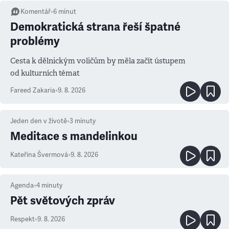
Komentář
•
6
minut
Demokratická strana řeší špatné
problémy
Cesta k dělnickým voličům by měla začít ústupem
od kulturních témat
Fareed Zakaria
•
9. 8. 2026
Jeden den v životě
•
3
minuty
Meditace s mandelinkou
Kateřina Švermová
•
9. 8. 2026
Agenda
•
4
minuty
Pět světových zpráv
Respekt
•
9. 8. 2026