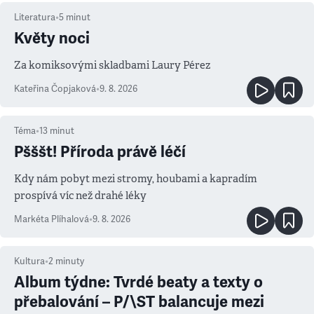
Literatura
•
5
minut
Květy noci
Za komiksovými skladbami Laury Pérez
Kateřina Čopjaková
•
9. 8. 2026
Téma
•
13
minut
Pšššt! Příroda právě léčí
Kdy nám pobyt mezi stromy, houbami a kapradím
prospívá víc než drahé léky
Markéta Plíhalová
•
9. 8. 2026
Kultura
•
2
minuty
Album týdne: Tvrdé beaty a texty o
přebalování – P/\ST balancuje mezi