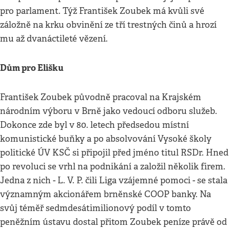
pro parlament. Týž František Zoubek má kvůli své
záložně na krku obvinění ze tří trestných činů a hrozí
mu až dvanáctileté vězení.
Dům pro Elišku
František Zoubek původně pracoval na Krajském
národním výboru v Brně jako vedoucí odboru služeb.
Dokonce zde byl v 80. letech předsedou místní
komunistické buňky a po absolvování Vysoké školy
politické ÚV KSČ si připojil před jméno titul RSDr. Hned
po revoluci se vrhl na podnikání a založil několik firem.
Jedna z nich - L. V. P. čili Liga vzájemné pomoci - se stala
významným akcionářem brněnské COOP banky. Na
svůj téměř sedmdesátimilionový podíl v tomto
peněžním ústavu dostal přitom Zoubek peníze právě od