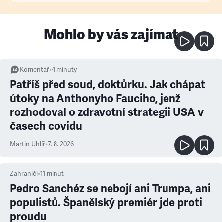
Mohlo by vás zajímat
Komentář
•
4
minuty
Patříš před soud, doktůrku. Jak chápat
útoky na Anthonyho Fauciho, jenž
rozhodoval o zdravotní strategii USA v
časech covidu
Martin Uhlíř
•
7. 8. 2026
Zahraničí
•
11
minut
Pedro Sanchéz se nebojí ani Trumpa, ani
populistů. Španělský premiér jde proti
proudu