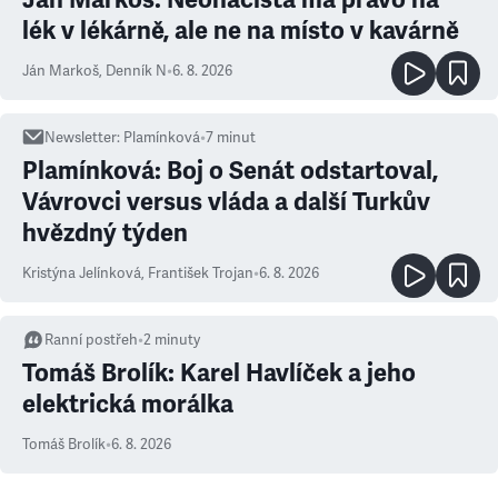
lék v lékárně, ale ne na místo v kavárně
Ján Markoš
,
Denník N
•
6. 8. 2026
Newsletter
:
Plamínková
•
7
minut
Plamínková: Boj o Senát odstartoval,
Vávrovci versus vláda a další Turkův
hvězdný týden
Kristýna Jelínková
,
František Trojan
•
6. 8. 2026
Ranní postřeh
•
2
minuty
Tomáš Brolík: Karel Havlíček a jeho
elektrická morálka
Tomáš Brolík
•
6. 8. 2026