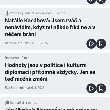
Podcasty
:
Tekutá společnost
•
39 minut
Natálie Kocábová: Jsem rváč a
nenávidím, když mi někdo říká ne a v
něčem brání
Barbora Kroužková
•
6. 8. 2026
Rozhovor
•
12
minut
Hodnoty jsou v politice i kulturní
diplomacii přítomné vždycky. Jen se
teď možná změní
Eva Soukeníková
•
6. 8. 2026
Komentář
•
8
minut
Ján Markoš: Neonacista má právo na