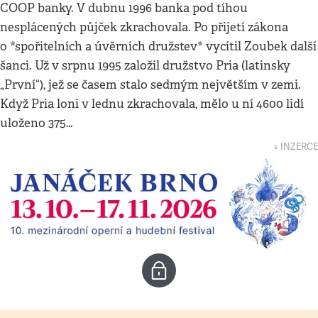
COOP banky. V dubnu 1996 banka pod tíhou
nesplácených půjček zkrachovala. Po přijetí zákona
o *spořitelních a úvěrních družstev* vycítil Zoubek další
šanci. Už v srpnu 1995 založil družstvo Pria (latinsky
„První“), jež se časem stalo sedmým největším v zemi.
Když Pria loni v lednu zkrachovala, mělo u ní 4600 lidí
uloženo 375…
↓ INZERCE