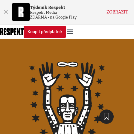
Týdeník Respekt
×
ZOBRAZIT
Respekt Media
ZDARMA - na Google Play
Koupit předplatné