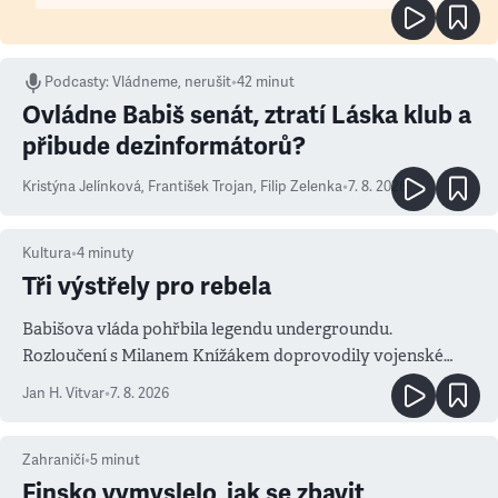
Podcasty
:
Vládneme, nerušit
•
42 minut
Ovládne Babiš senát, ztratí Láska klub a
přibude dezinformátorů?
Kristýna Jelínková
,
František Trojan
,
Filip Zelenka
•
7. 8. 2026
Kultura
•
4
minuty
Tři výstřely pro rebela
Babišova vláda pohřbila legendu undergroundu.
Rozloučení s Milanem Knížákem doprovodily vojenské
salvy i kritika pokrokářů
Jan H. Vitvar
•
7. 8. 2026
Zahraničí
•
5
minut
Finsko vymyslelo, jak se zbavit