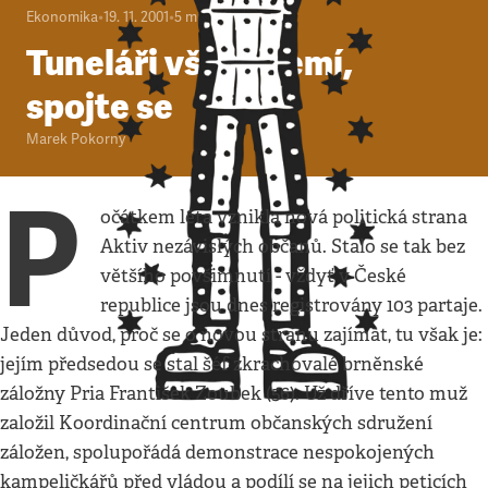
Ekonomika
•
19. 11. 2001
•
5
minut
Tuneláři všech zemí,
spojte se
Marek Pokorný
P
očátkem léta vznikla nová politická strana
Aktiv nezávislých občanů. Stalo se tak bez
většího povšimnutí - vždyť v České
republice jsou dnes registrovány 103 partaje.
Jeden důvod, proč se o novou stranu zajímat, tu však je:
jejím předsedou se stal šéf zkrachovalé brněnské
záložny Pria František Zoubek (56). Už dříve tento muž
založil Koordinační centrum občanských sdružení
záložen, spolupořádá demonstrace nespokojených
kampeličkářů před vládou a podílí se na jejich peticích