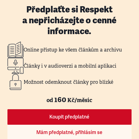
Předplaťte si Respekt
a nepřicházejte o cenné
informace.
Online přístup ke všem článkům a archivu
Články i v audioverzi a mobilní aplikaci
Možnost odemknout články pro blízké
160
od
Kč/měsíc
Koupit předplatné
Mám předplatné, přihlásím se