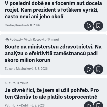
V poslední době se s focením aut docela
rozjel. Kam prezident s foťákem vyráží,
často neví ani jeho okolí
Ondřej Kundra
•
6. 8. 2026
Podcasty
:
Výtah Respektu
•
17 minut
Bouře na ministerstvu zdravotnictví. Na
analýzu o efektivitě zaměstnanců padl
skoro milion korun
Zuzana Machálková
•
6. 8. 2026
Kultura
•
11
minut
Je divné říci, že jsem si užil pohřeb. Pro
ten Glenův to ale platilo stoprocentně
Petr Horký
•
Dublin
•
6. 8. 2026