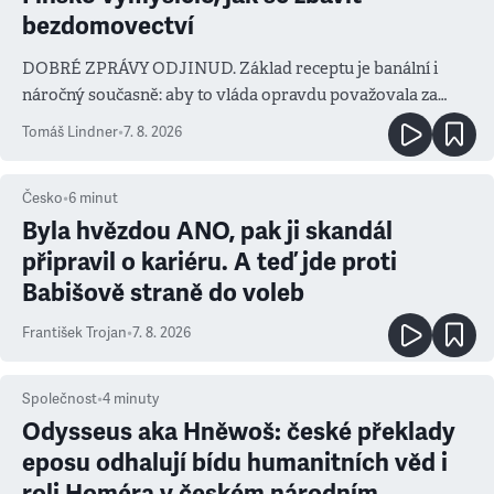
bezdomovectví
DOBRÉ ZPRÁVY ODJINUD. Základ receptu je banální i
náročný současně: aby to vláda opravdu považovala za
prioritu
Tomáš Lindner
•
7. 8. 2026
Česko
•
6
minut
Byla hvězdou ANO, pak ji skandál
připravil o kariéru. A teď jde proti
Babišově straně do voleb
František Trojan
•
7. 8. 2026
Společnost
•
4
minuty
Odysseus aka Hněwoš: české překlady
eposu odhalují bídu humanitních věd i
roli Homéra v českém národním