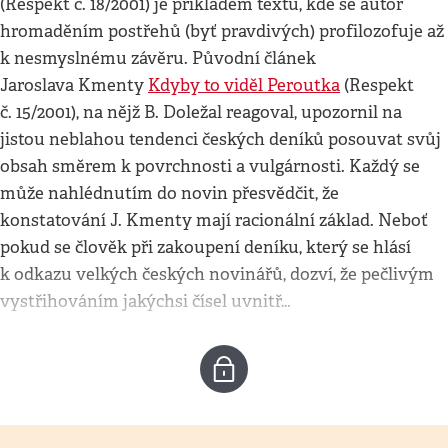
(Respekt č. 18/2001) je příkladem textu, kde se autor
hromaděním postřehů (byť pravdivých) profilozofuje až
k nesmyslnému závěru. Původní článek
Jaroslava Kmenty
Kdyby to viděl Peroutka
(Respekt
č. 15/2001), na nějž B. Doležal reagoval, upozornil na
jistou neblahou tendenci českých deníků posouvat svůj
obsah směrem k povrchnosti a vulgárnosti. Každý se
může nahlédnutím do novin přesvědčit, že
konstatování J. Kmenty mají racionální základ. Neboť
pokud se člověk při zakoupení deníku, který se hlásí
k odkazu velkých českých novinářů, dozví, že pečlivým
vystřihováním jakýchsi čísel uvnitř…