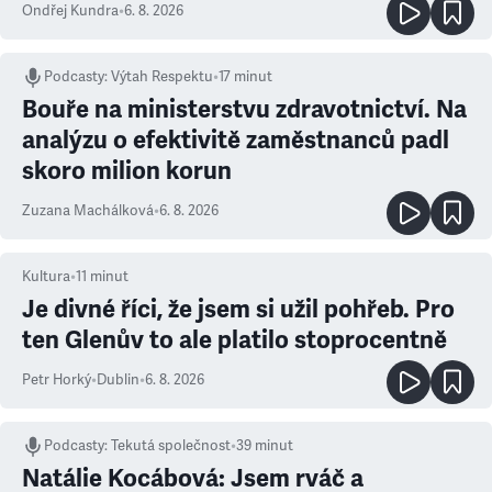
Ondřej Kundra
•
6. 8. 2026
Podcasty
:
Výtah Respektu
•
17 minut
Bouře na ministerstvu zdravotnictví. Na
analýzu o efektivitě zaměstnanců padl
skoro milion korun
Zuzana Machálková
•
6. 8. 2026
Kultura
•
11
minut
Je divné říci, že jsem si užil pohřeb. Pro
ten Glenův to ale platilo stoprocentně
Petr Horký
•
Dublin
•
6. 8. 2026
Podcasty
:
Tekutá společnost
•
39 minut
Natálie Kocábová: Jsem rváč a