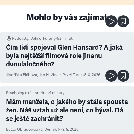
Mohlo by vás zajímat
Podcasty
:
Dělníci kultury
•
52 minut
Čím lidi spojoval Glen Hansard? A jaká
byla nejtěžší filmová role jinanu
dvoulaločného?
Jindřiška Bláhová
,
Jan H. Vitvar
,
Pavel Turek
•
8. 8. 2026
Psychologická poradna
•
4
minuty
Mám manžela, o jakého by stála spousta
žen. Náš vztah už ale není, co býval. Dá
se ještě zachránit?
Beáta Obradovičová
,
Denník N
•
8. 8. 2026