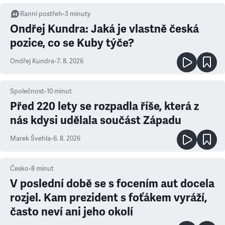
Ranní postřeh
•
3
minuty
Ondřej Kundra: Jaká je vlastně česká
pozice, co se Kuby týče?
Ondřej Kundra
•
7. 8. 2026
Společnost
•
10
minut
Před 220 lety se rozpadla říše, která z
nás kdysi udělala součást Západu
Marek Švehla
•
6. 8. 2026
Česko
•
8
minut
V poslední době se s focením aut docela
rozjel. Kam prezident s foťákem vyráží,
často neví ani jeho okolí