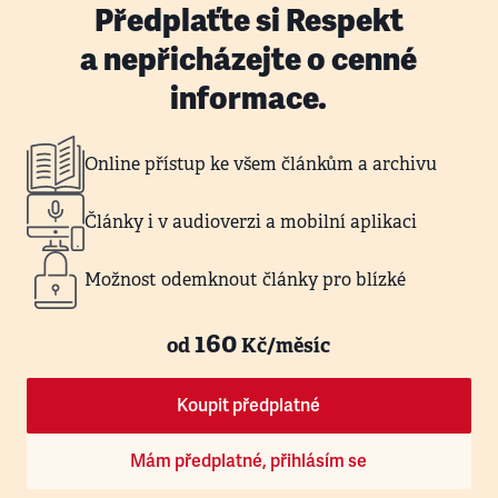
Předplaťte si Respekt
a nepřicházejte o cenné
informace.
Online přístup ke všem článkům a archivu
Články i v audioverzi a mobilní aplikaci
Možnost odemknout články pro blízké
160
od
Kč/měsíc
Koupit předplatné
Mám předplatné, přihlásím se