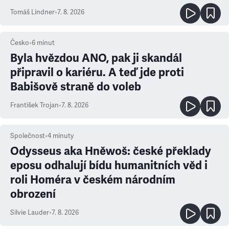
prioritu
Tomáš Lindner
•
7. 8. 2026
Česko
•
6
minut
Byla hvězdou ANO, pak ji skandál
připravil o kariéru. A teď jde proti
Babišově straně do voleb
František Trojan
•
7. 8. 2026
Společnost
•
4
minuty
Odysseus aka Hněwoš: české překlady
eposu odhalují bídu humanitních věd i
roli Homéra v českém národním
obrození
Silvie Lauder
•
7. 8. 2026