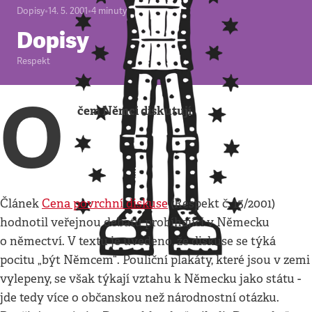
Dopisy
•
14. 5. 2001
•
4
minuty
Dopisy
Respekt
O
čem Němci diskutují
Článek
Cena povrchní diskuse
(Respekt č. 15/2001)
hodnotil veřejnou debatu probíhající v Německu
o němectví. V textu je uvedeno, že diskuse se týká
pocitu „být Němcem“. Pouliční plakáty, které jsou v zemi
vylepeny, se však týkají vztahu k Německu jako státu -
jde tedy více o občanskou než národnostní otázku.