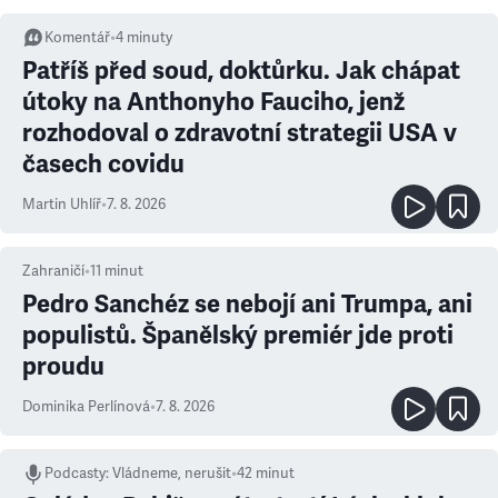
Komentář
•
4
minuty
Patříš před soud, doktůrku. Jak chápat
útoky na Anthonyho Fauciho, jenž
rozhodoval o zdravotní strategii USA v
časech covidu
Martin Uhlíř
•
7. 8. 2026
Zahraničí
•
11
minut
Pedro Sanchéz se nebojí ani Trumpa, ani
populistů. Španělský premiér jde proti
proudu
Dominika Perlínová
•
7. 8. 2026
Podcasty
:
Vládneme, nerušit
•
42 minut