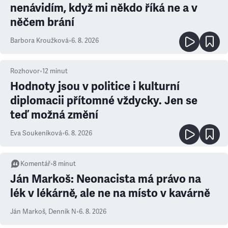
nenávidím, když mi někdo říká ne a v
něčem brání
Barbora Kroužková
•
6. 8. 2026
Rozhovor
•
12
minut
Hodnoty jsou v politice i kulturní
diplomacii přítomné vždycky. Jen se
teď možná změní
Eva Soukeníková
•
6. 8. 2026
Komentář
•
8
minut
Ján Markoš: Neonacista má právo na
lék v lékárně, ale ne na místo v kavárně
Ján Markoš
,
Denník N
•
6. 8. 2026