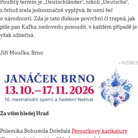
Použitý termín je „Deutschländer“, nikoli „Deutsche“,
z čehož zcela jednoznačně vyplývá, že není řeč
o národnosti. Zda je tato diskuse povrchní či trapná, jak
píše pan Kafka, nedovedu posoudit, v každém případě je
však užitečná.
Jiří Moučka, Brno
↓ INZERCE
Za vším hledej Hrad
Polemika Bohumila Doležala
Peroutkovy karikatury