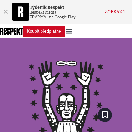
Týdeník Respekt
×
ZOBRAZIT
Respekt Media
ZDARMA - na Google Play
Koupit předplatné