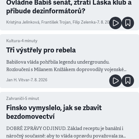
Ovládne Babiš senát, ztratí Láska klub a
přibude dezinformátorů?
Kristýna Jelínková
,
František Trojan
,
Filip Zelenka
•
7. 8. 2026
Kultura
•
4
minuty
Tři výstřely pro rebela
Babišova vláda pohřbila legendu undergroundu.
Rozloučení s Milanem Knížákem doprovodily vojenské
salvy i kritika pokrokářů
Jan H. Vitvar
•
7. 8. 2026
Zahraničí
•
5
minut
Finsko vymyslelo, jak se zbavit
bezdomovectví
DOBRÉ ZPRÁVY ODJINUD. Základ receptu je banální i
náročný současně: aby to vláda opravdu považovala za