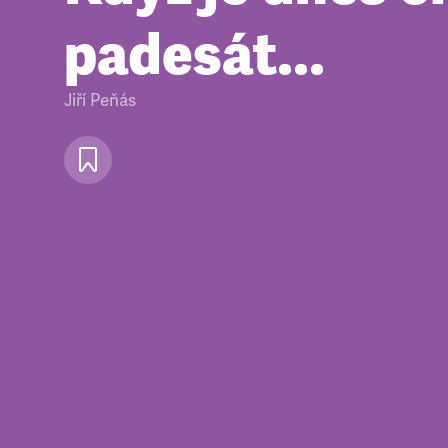
padesát...
Jiří Peňás