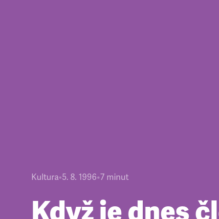
Kultura
•
5. 8. 1996
•
7
minut
Když je dnes č