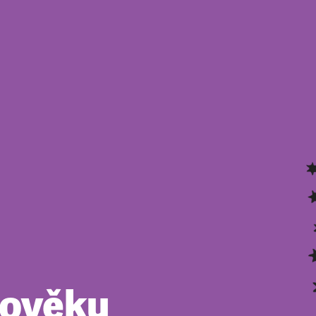
lověku