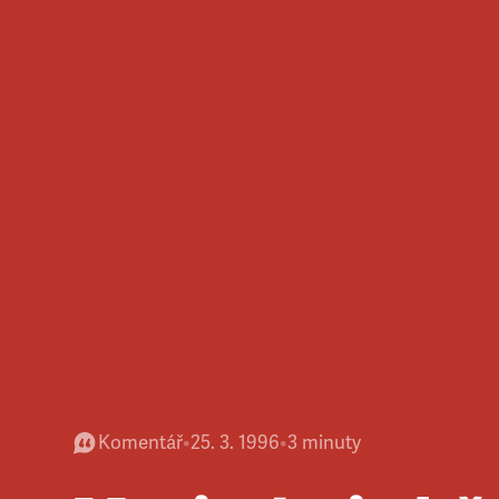
Komentář
•
25. 3. 1996
•
3
minuty