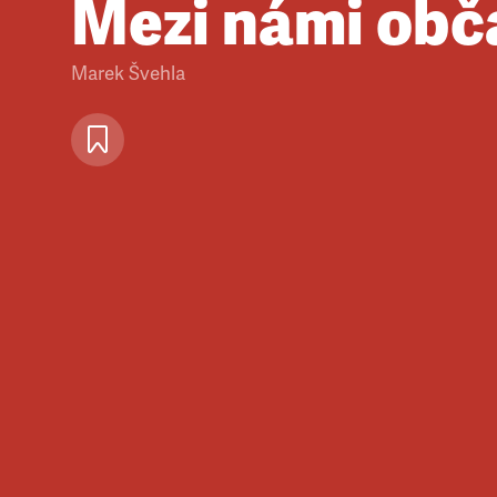
Mezi námi obč
Marek Švehla