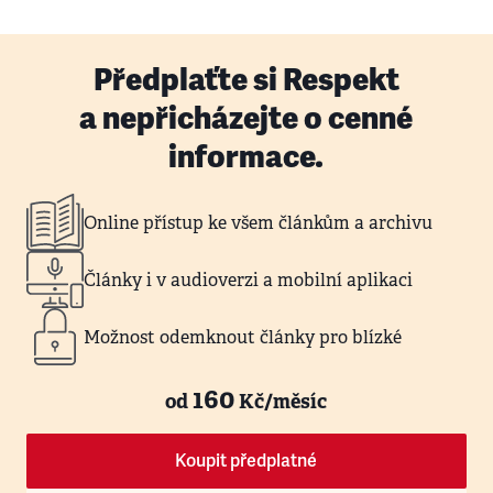
Předplaťte si Respekt
a nepřicházejte o cenné
informace.
Online přístup ke všem článkům a archivu
Články i v audioverzi a mobilní aplikaci
Možnost odemknout články pro blízké
160
od
Kč/měsíc
Koupit předplatné