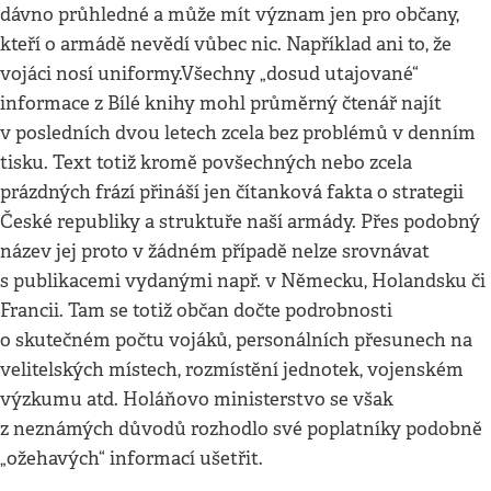
dávno průhledné a může mít význam jen pro občany,
kteří o armádě nevědí vůbec nic. Například ani to, že
vojáci nosí uniformy.Všechny „dosud utajované“
informace z Bílé knihy mohl průměrný čtenář najít
v posledních dvou letech zcela bez problémů v denním
tisku. Text totiž kromě povšechných nebo zcela
prázdných frází přináší jen čítanková fakta o strategii
České republiky a struktuře naší armády. Přes podobný
název jej proto v žádném případě nelze srovnávat
s publikacemi vydanými např. v Německu, Holandsku či
Francii. Tam se totiž občan dočte podrobnosti
o skutečném počtu vojáků, personálních přesunech na
velitelských místech, rozmístění jednotek, vojenském
výzkumu atd. Holáňovo ministerstvo se však
z neznámých důvodů rozhodlo své poplatníky podobně
„ožehavých“ informací ušetřit.