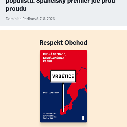
populistů. Španělský premiér jde proti
proudu
Dominika Perlínová
•
7. 8. 2026
Respekt Obchod