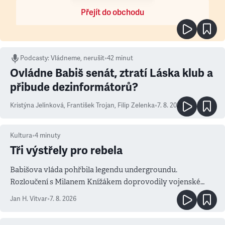
Přejít do obchodu
Podcasty
:
Vládneme, nerušit
•
42 minut
Ovládne Babiš senát, ztratí Láska klub a
přibude dezinformátorů?
Kristýna Jelínková
,
František Trojan
,
Filip Zelenka
•
7. 8. 2026
Kultura
•
4
minuty
Tři výstřely pro rebela
Babišova vláda pohřbila legendu undergroundu.
Rozloučení s Milanem Knížákem doprovodily vojenské
salvy i kritika pokrokářů
Jan H. Vitvar
•
7. 8. 2026