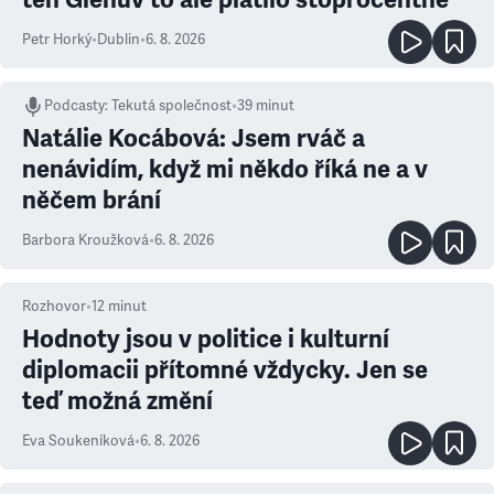
Petr Horký
•
Dublin
•
6. 8. 2026
Podcasty
:
Tekutá společnost
•
39 minut
Natálie Kocábová: Jsem rváč a
nenávidím, když mi někdo říká ne a v
něčem brání
Barbora Kroužková
•
6. 8. 2026
Rozhovor
•
12
minut
Hodnoty jsou v politice i kulturní
diplomacii přítomné vždycky. Jen se
teď možná změní
Eva Soukeníková
•
6. 8. 2026