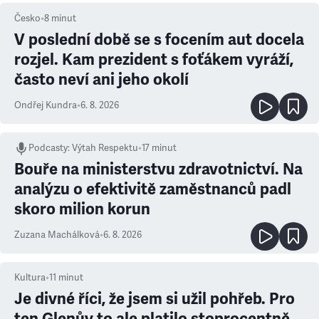
Česko
•
8
minut
V poslední době se s focením aut docela
rozjel. Kam prezident s foťákem vyráží,
často neví ani jeho okolí
Ondřej Kundra
•
6. 8. 2026
Podcasty
:
Výtah Respektu
•
17 minut
Bouře na ministerstvu zdravotnictví. Na
analýzu o efektivitě zaměstnanců padl
skoro milion korun
Zuzana Machálková
•
6. 8. 2026
Kultura
•
11
minut
Je divné říci, že jsem si užil pohřeb. Pro
ten Glenův to ale platilo stoprocentně