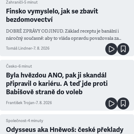
Zahraničí
•
5
minut
Finsko vymyslelo, jak se zbavit
bezdomovectví
DOBRÉ ZPRÁVY ODJINUD. Základ receptu je banální i
náročný současně: aby to vláda opravdu považovala za
prioritu
Tomáš Lindner
•
7. 8. 2026
Česko
•
6
minut
Byla hvězdou ANO, pak ji skandál
připravil o kariéru. A teď jde proti
Babišově straně do voleb
František Trojan
•
7. 8. 2026
Společnost
•
4
minuty
Odysseus aka Hněwoš: české překlady