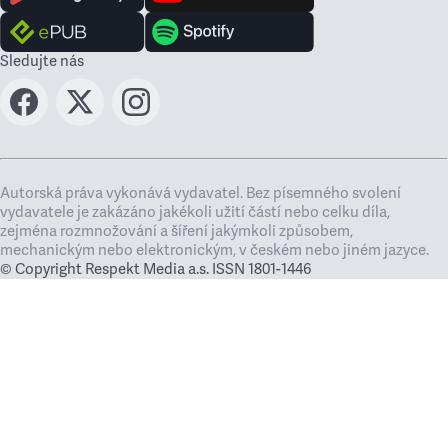
Sledujte nás
Autorská práva vykonává vydavatel. Bez písemného svolení
vydavatele je zakázáno jakékoli užití částí nebo celku díla,
zejména rozmnožování a šíření jakýmkoli způsobem,
mechanickým nebo elektronickým, v českém nebo jiném jazyce.
© Copyright Respekt Media a.s. ISSN 1801-1446