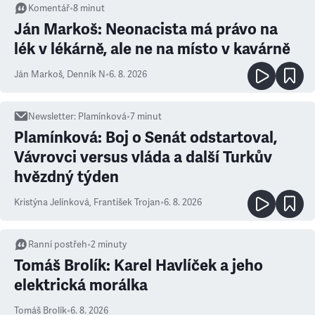
Komentář
•
8
minut
Ján Markoš: Neonacista má právo na
lék v lékárně, ale ne na místo v kavárně
Ján Markoš
,
Denník N
•
6. 8. 2026
Newsletter
:
Plamínková
•
7
minut
Plamínková: Boj o Senát odstartoval,
Vávrovci versus vláda a další Turkův
hvězdný týden
Kristýna Jelínková
,
František Trojan
•
6. 8. 2026
Ranní postřeh
•
2
minuty
Tomáš Brolík: Karel Havlíček a jeho
elektrická morálka
Tomáš Brolík
•
6. 8. 2026