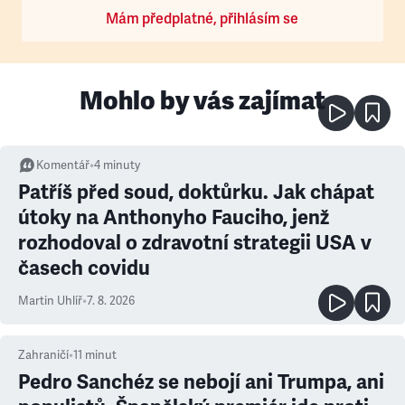
Mám předplatné, přihlásím se
Mohlo by vás zajímat
Komentář
•
4
minuty
Patříš před soud, doktůrku. Jak chápat
útoky na Anthonyho Fauciho, jenž
rozhodoval o zdravotní strategii USA v
časech covidu
Martin Uhlíř
•
7. 8. 2026
Zahraničí
•
11
minut
Pedro Sanchéz se nebojí ani Trumpa, ani