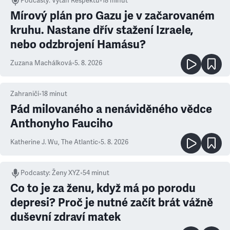
Podcasty
:
Výtah Respektu
•
18 minut
Mírový plán pro Gazu je v začarovaném
kruhu. Nastane dřív stažení Izraele,
nebo odzbrojení Hamásu?
Zuzana Machálková
•
5. 8. 2026
Zahraničí
•
18
minut
Pád milovaného a nenáviděného vědce
Anthonyho Fauciho
Katherine J. Wu
,
The Atlantic
•
5. 8. 2026
Podcasty
:
Ženy XYZ
•
54 minut
Co to je za ženu, když má po porodu
depresi? Proč je nutné začít brát vážně
duševní zdraví matek