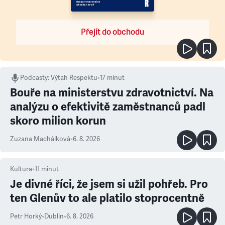
Přejít do obchodu
Podcasty
:
Výtah Respektu
•
17 minut
Bouře na ministerstvu zdravotnictví. Na
analýzu o efektivitě zaměstnanců padl
skoro milion korun
Zuzana Machálková
•
6. 8. 2026
Kultura
•
11
minut
Je divné říci, že jsem si užil pohřeb. Pro
ten Glenův to ale platilo stoprocentně
Petr Horký
•
Dublin
•
6. 8. 2026