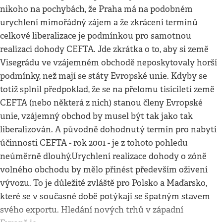
nikoho na pochybách, že Praha má na podobném
urychlení mimořádný zájem a že zkrácení termínů
celkové liberalizace je podmínkou pro samotnou
realizaci dohody CEFTA. Jde zkrátka o to, aby si země
Visegrádu ve vzájemném obchodě neposkytovaly horší
podmínky, než mají se státy Evropské unie. Kdyby se
totiž splnil předpoklad, že se na přelomu tisíciletí země
CEFTA (nebo některá z nich) stanou členy Evropské
unie, vzájemný obchod by musel být tak jako tak
liberalizován. A původně dohodnutý termín pro nabytí
účinnosti CEFTA - rok 2001 - je z tohoto pohledu
neúměrně dlouhý.Urychlení realizace dohody o zóně
volného obchodu by mělo přinést především oživení
vývozu. To je důležité zvláště pro Polsko a Maďarsko,
které se v současné době potýkají se špatným stavem
svého exportu. Hledání nových trhů v západní