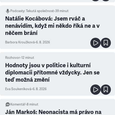
Podcasty
:
Tekutá společnost
•
39 minut
Natálie Kocábová: Jsem rváč a
nenávidím, když mi někdo říká ne a v
něčem brání
Barbora Kroužková
•
6. 8. 2026
Rozhovor
•
12
minut
Hodnoty jsou v politice i kulturní
diplomacii přítomné vždycky. Jen se
teď možná změní
Eva Soukeníková
•
6. 8. 2026
Komentář
•
8
minut
Ján Markoš: Neonacista má právo na