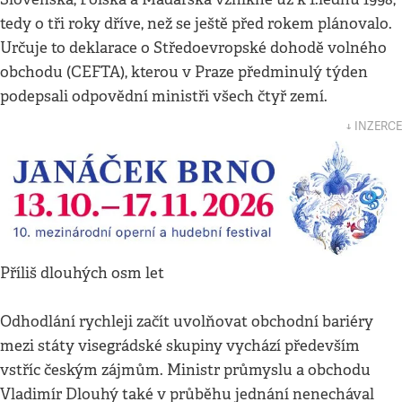
tedy o tři roky dříve, než se ještě před rokem plánovalo.
Určuje to deklarace o Středoevropské dohodě volného
obchodu (CEFTA), kterou v Praze předminulý týden
podepsali odpovědní ministři všech čtyř zemí.
↓ INZERCE
Příliš dlouhých osm let
Odhodlání rychleji začít uvolňovat obchodní bariéry
mezi státy visegrádské skupiny vychází především
vstříc českým zájmům. Ministr průmyslu a obchodu
Vladimír Dlouhý také v průběhu jednání nenechával