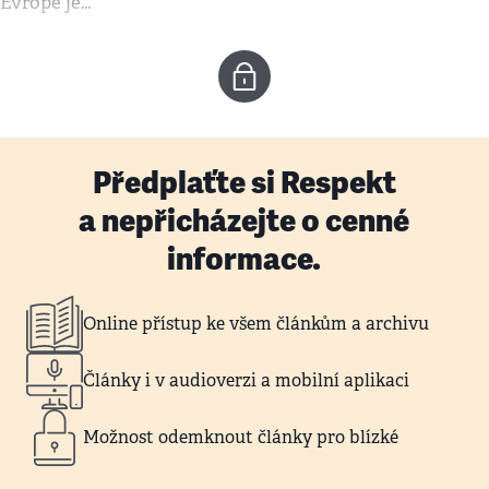
Evropě je…
Předplaťte si Respekt
a nepřicházejte o cenné
informace.
Online přístup ke všem článkům a archivu
Články i v audioverzi a mobilní aplikaci
Možnost odemknout články pro blízké