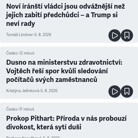
Noví íránští vládci jsou odvážnější než
jejich zabití předchůdci – a Trump si
neví rady
Tomáš Lindner
•
5. 8. 2026
Česko
•
12
minut
Dusno na ministerstvu zdravotnictví:
Vojtěch řeší spor kvůli sledování
počítačů svých zaměstnanců
Kristýna Jelínková
•
5. 8. 2026
Česko
•
17
minut
Prokop Pithart: Příroda v nás probouzí
divokost, která sytí duši