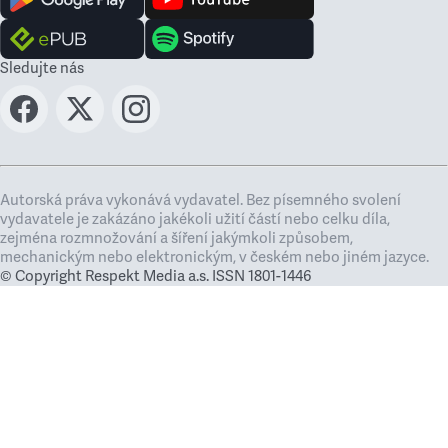
Sledujte nás
Autorská práva vykonává vydavatel. Bez písemného svolení
vydavatele je zakázáno jakékoli užití částí nebo celku díla,
zejména rozmnožování a šíření jakýmkoli způsobem,
mechanickým nebo elektronickým, v českém nebo jiném jazyce.
© Copyright Respekt Media a.s. ISSN 1801-1446