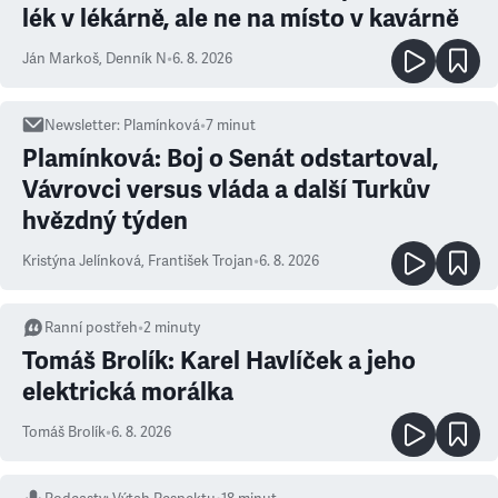
lék v lékárně, ale ne na místo v kavárně
Ján Markoš
,
Denník N
•
6. 8. 2026
Newsletter
:
Plamínková
•
7
minut
Plamínková: Boj o Senát odstartoval,
Vávrovci versus vláda a další Turkův
hvězdný týden
Kristýna Jelínková
,
František Trojan
•
6. 8. 2026
Ranní postřeh
•
2
minuty
Tomáš Brolík: Karel Havlíček a jeho
elektrická morálka
Tomáš Brolík
•
6. 8. 2026