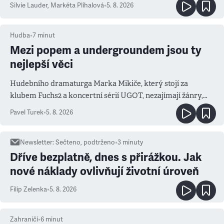
Silvie Lauder
,
Markéta Plíhalová
•
5. 8. 2026
Hudba
•
7
minut
Mezi popem a undergroundem jsou ty
nejlepší věci
Hudebního dramaturga Marka Mikiče, který stojí za
klubem Fuchs2 a koncertní sérií UGOT, nezajímají žánry,
ale atmosféra
Pavel Turek
•
5. 8. 2026
Newsletter
:
Sečteno, podtrženo
•
3
minuty
Dříve bezplatně, dnes s přirážkou. Jak
nové náklady ovlivňují životní úroveň
Filip Zelenka
•
5. 8. 2026
Zahraničí
•
6
minut