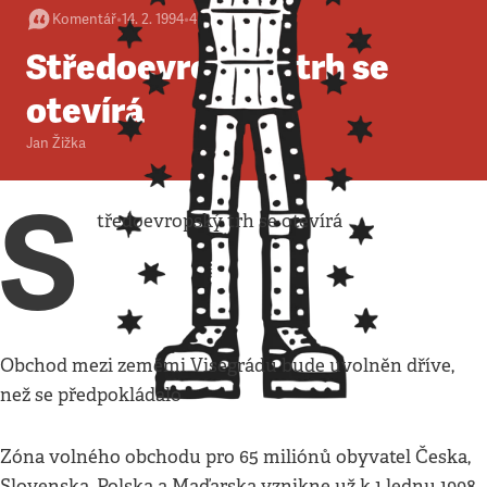
Komentář
•
14. 2. 1994
•
4
minuty
Středoevropský trh se
otevírá
Jan Žižka
S
tředoevropský trh se otevírá
Obchod mezi zeměmi Visegrádu bude uvolněn dříve,
než se předpokládalo
Zóna volného obchodu pro 65 miliónů obyvatel Česka,
Slovenska, Polska a Maďarska vznikne už k 1.lednu 1998,