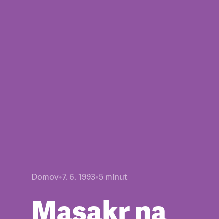
Domov
•
7. 6. 1993
•
5
minut
Masakr na