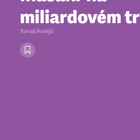
miliardovém t
Tomáš Hořejší