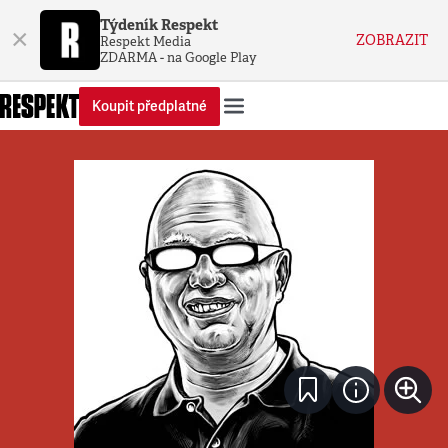
Týdeník Respekt
×
ZOBRAZIT
Respekt Media
ZDARMA - na Google Play
Koupit předplatné