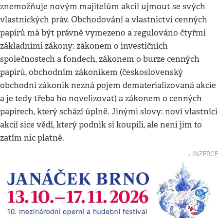
znemožňuje novým majitelům akcií ujmout se svých
vlastnických práv. Obchodování a vlastnictví cenných
papírů má být právně vymezeno a regulováno čtyřmi
základními zákony: zákonem o investičních
společnostech a fondech, zákonem o burze cenných
papírů, obchodním zákoníkem (československý
obchodní zákoník nezná pojem dematerializovaná akcie
a je tedy třeba ho novelizovat) a zákonem o cenných
papírech, který schází úplně. Jinými slovy: noví vlastníci
akcií sice vědí, který podnik si koupili, ale není jim to
zatím nic platné.
↓ INZERCE