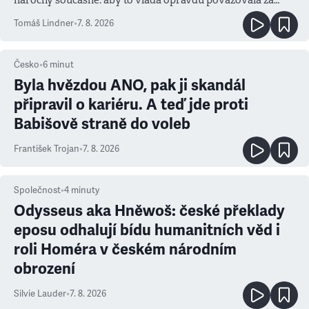
prioritu
Tomáš Lindner
•
7. 8. 2026
Česko
•
6
minut
Byla hvězdou ANO, pak ji skandál
připravil o kariéru. A teď jde proti
Babišově straně do voleb
František Trojan
•
7. 8. 2026
Společnost
•
4
minuty
Odysseus aka Hněwoš: české překlady
eposu odhalují bídu humanitních věd i
roli Homéra v českém národním
obrození
Silvie Lauder
•
7. 8. 2026