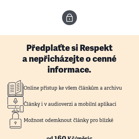
Předplaťte si Respekt
a nepřicházejte o cenné
informace.
Online přístup ke všem článkům a archivu
Články i v audioverzi a mobilní aplikaci
Možnost odemknout články pro blízké
160
od
Kč/měsíc