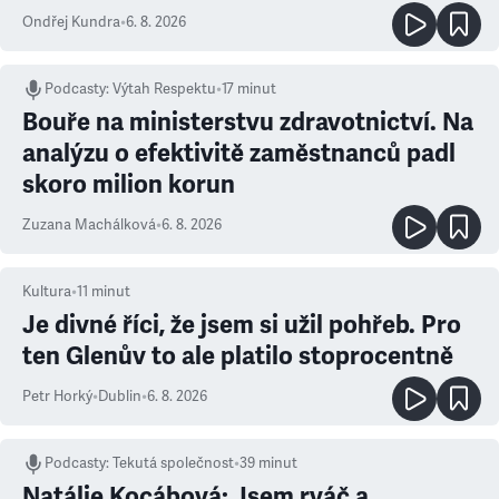
Ondřej Kundra
•
6. 8. 2026
Podcasty
:
Výtah Respektu
•
17 minut
Bouře na ministerstvu zdravotnictví. Na
analýzu o efektivitě zaměstnanců padl
skoro milion korun
Zuzana Machálková
•
6. 8. 2026
Kultura
•
11
minut
Je divné říci, že jsem si užil pohřeb. Pro
ten Glenův to ale platilo stoprocentně
Petr Horký
•
Dublin
•
6. 8. 2026
Podcasty
:
Tekutá společnost
•
39 minut
Natálie Kocábová: Jsem rváč a