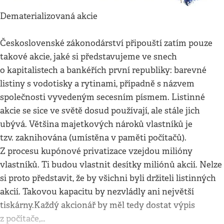
Dematerializovaná akcie
Československé zákonodárství připouští zatím pouze
takové akcie, jaké si představujeme ve snech
o kapitalistech a bankéřích první republiky: barevné
listiny s vodotisky a rytinami, případně s názvem
společnosti vyvedeným secesním písmem. Listinné
akcie se sice ve světě dosud používají, ale stále jich
ubývá. Většina majetkových nároků vlastníků je
tzv. zaknihována (umístěna v paměti počítačů).
Z procesu kupónové privatizace vzejdou milióny
vlastníků. Ti budou vlastnit desítky miliónů akcií. Nelze
si proto představit, že by všichni byli držiteli listinných
akcií. Takovou kapacitu by nezvládly ani největší
tiskárny.Každý akcionář by měl tedy dostat výpis
z počítače,…