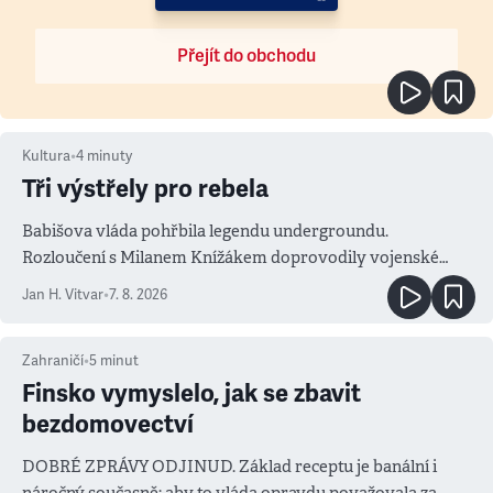
Přejít do obchodu
Kultura
•
4
minuty
Tři výstřely pro rebela
Babišova vláda pohřbila legendu undergroundu.
Rozloučení s Milanem Knížákem doprovodily vojenské
salvy i kritika pokrokářů
Jan H. Vitvar
•
7. 8. 2026
Zahraničí
•
5
minut
Finsko vymyslelo, jak se zbavit
bezdomovectví
DOBRÉ ZPRÁVY ODJINUD. Základ receptu je banální i
náročný současně: aby to vláda opravdu považovala za