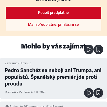
Koupit předplatné
Mám předplatné, přihlásím se
Mohlo by vás zajímat
Zahraničí
•
11
minut
Pedro Sanchéz se nebojí ani Trumpa, ani
populistů. Španělský premiér jde proti
proudu
Dominika Perlínová
•
7. 8. 2026
Podcasty
:
Vládneme, nerušit
•
42 minut