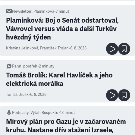
Newsletter
:
Plamínková
•
7
minut
Plamínková: Boj o Senát odstartoval,
Vávrovci versus vláda a další Turkův
hvězdný týden
Kristýna Jelínková
,
František Trojan
•
6. 8. 2026
Ranní postřeh
•
2
minuty
Tomáš Brolík: Karel Havlíček a jeho
elektrická morálka
Tomáš Brolík
•
6. 8. 2026
Podcasty
:
Výtah Respektu
•
18 minut
Mírový plán pro Gazu je v začarovaném
kruhu. Nastane dřív stažení Izraele,