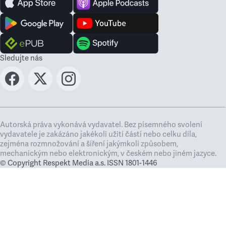
Sledujte nás
Autorská práva vykonává vydavatel. Bez písemného svolení
vydavatele je zakázáno jakékoli užití částí nebo celku díla,
zejména rozmnožování a šíření jakýmkoli způsobem,
mechanickým nebo elektronickým, v českém nebo jiném jazyce.
© Copyright Respekt Media a.s. ISSN 1801-1446