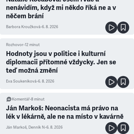
nenávidím, když mi někdo říká ne a v
něčem brání
Barbora Kroužková
•
6. 8. 2026
Rozhovor
•
12
minut
Hodnoty jsou v politice i kulturní
diplomacii přítomné vždycky. Jen se
teď možná změní
Eva Soukeníková
•
6. 8. 2026
Komentář
•
8
minut
Ján Markoš: Neonacista má právo na
lék v lékárně, ale ne na místo v kavárně
Ján Markoš
,
Denník N
•
6. 8. 2026