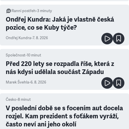
Ranní postřeh
•
3
minuty
Ondřej Kundra: Jaká je vlastně česká
pozice, co se Kuby týče?
Ondřej Kundra
•
7. 8. 2026
Společnost
•
10
minut
Před 220 lety se rozpadla říše, která z
nás kdysi udělala součást Západu
Marek Švehla
•
6. 8. 2026
Česko
•
8
minut
V poslední době se s focením aut docela
rozjel. Kam prezident s foťákem vyráží,
často neví ani jeho okolí