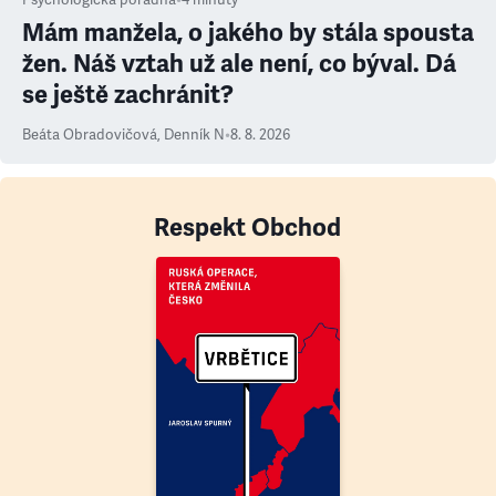
Psychologická poradna
•
4
minuty
Mám manžela, o jakého by stála spousta
žen. Náš vztah už ale není, co býval. Dá
se ještě zachránit?
Beáta Obradovičová
,
Denník N
•
8. 8. 2026
Respekt Obchod