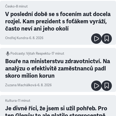
Česko
•
8
minut
V poslední době se s focením aut docela
rozjel. Kam prezident s foťákem vyráží,
často neví ani jeho okolí
Ondřej Kundra
•
6. 8. 2026
Podcasty
:
Výtah Respektu
•
17 minut
Bouře na ministerstvu zdravotnictví. Na
analýzu o efektivitě zaměstnanců padl
skoro milion korun
Zuzana Machálková
•
6. 8. 2026
Kultura
•
11
minut
Je divné říci, že jsem si užil pohřeb. Pro
ten Glenův to ale platilo stoprocentně