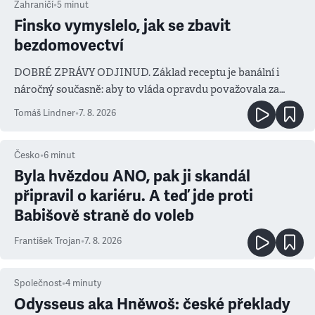
Zahraničí
•
5
minut
Finsko vymyslelo, jak se zbavit
bezdomovectví
DOBRÉ ZPRÁVY ODJINUD. Základ receptu je banální i
náročný současně: aby to vláda opravdu považovala za
prioritu
Tomáš Lindner
•
7. 8. 2026
Česko
•
6
minut
Byla hvězdou ANO, pak ji skandál
připravil o kariéru. A teď jde proti
Babišově straně do voleb
František Trojan
•
7. 8. 2026
Společnost
•
4
minuty
Odysseus aka Hněwoš: české překlady