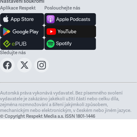
Nastavení soukromí
Aplikace Respekt
Poslouchejte nás
Sledujte nás
Autorská práva vykonává vydavatel. Bez písemného svolení
vydavatele je zakázáno jakékoli užití částí nebo celku díla,
zejména rozmnožování a šíření jakýmkoli způsobem,
mechanickým nebo elektronickým, v českém nebo jiném jazyce.
© Copyright Respekt Media a.s. ISSN 1801-1446