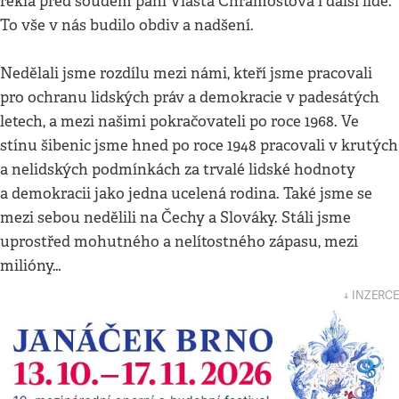
řekla před soudem paní Vlasta Chramostová i další lidé.
To vše v nás budilo obdiv a nadšení.
Nedělali jsme rozdílu mezi námi, kteří jsme pracovali
pro ochranu lidských práv a demokracie v padesátých
letech, a mezi našimi pokračovateli po roce 1968. Ve
stínu šibenic jsme hned po roce 1948 pracovali v krutých
a nelidských podmínkách za trvalé lidské hodnoty
a demokracii jako jedna ucelená rodina. Také jsme se
mezi sebou nedělili na Čechy a Slováky. Stáli jsme
uprostřed mohutného a nelítostného zápasu, mezi
milióny…
↓ INZERCE