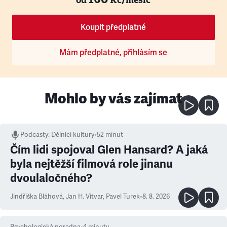
Koupit předplatné
Mám předplatné, přihlásím se
Mohlo by vás zajímat
Podcasty
:
Dělníci kultury
•
52 minut
Čím lidi spojoval Glen Hansard? A jaká
byla nejtěžší filmová role jinanu
dvoulaločného?
Jindřiška Bláhová
,
Jan H. Vitvar
,
Pavel Turek
•
8. 8. 2026