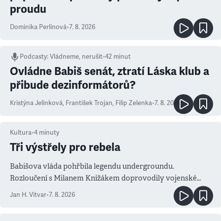
proudu
Dominika Perlínová
•
7. 8. 2026
Podcasty
:
Vládneme, nerušit
•
42 minut
Ovládne Babiš senát, ztratí Láska klub a
přibude dezinformátorů?
Kristýna Jelínková
,
František Trojan
,
Filip Zelenka
•
7. 8. 2026
Kultura
•
4
minuty
Tři výstřely pro rebela
Babišova vláda pohřbila legendu undergroundu.
Rozloučení s Milanem Knížákem doprovodily vojenské
salvy i kritika pokrokářů
Jan H. Vitvar
•
7. 8. 2026