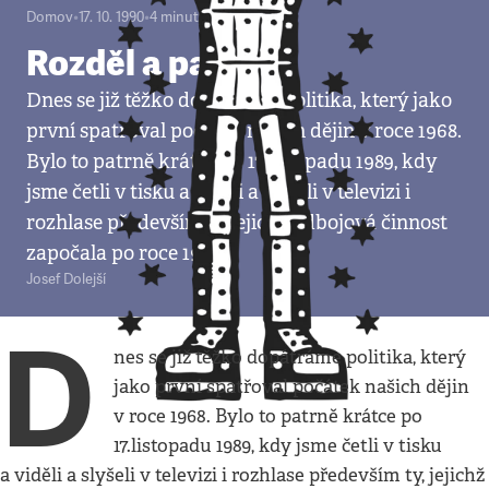
Domov
•
17. 10. 1990
•
4
minuty
Rozděl a panuj
Dnes se již těžko dopátráme politika, který jako
první spatřoval počátek našich dějin v roce 1968.
Bylo to patrně krátce po 17.listopadu 1989, kdy
jsme četli v tisku a viděli a slyšeli v televizi i
rozhlase především ty, jejichž odbojová činnost
započala po roce 1968.
Josef Dolejší
D
nes se již těžko dopátráme politika, který
jako první spatřoval počátek našich dějin
v roce 1968. Bylo to patrně krátce po
17.listopadu 1989, kdy jsme četli v tisku
a viděli a slyšeli v televizi i rozhlase především ty, jejichž