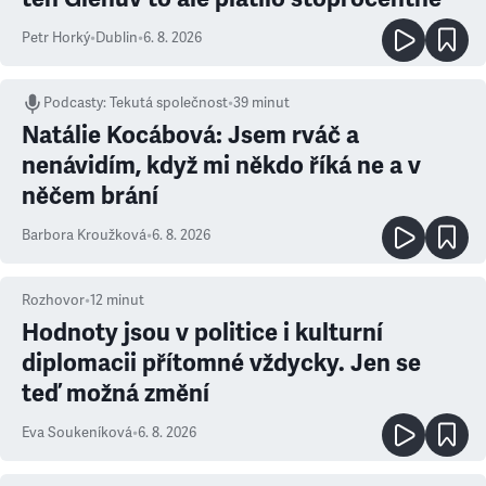
Petr Horký
•
Dublin
•
6. 8. 2026
Podcasty
:
Tekutá společnost
•
39 minut
Natálie Kocábová: Jsem rváč a
nenávidím, když mi někdo říká ne a v
něčem brání
Barbora Kroužková
•
6. 8. 2026
Rozhovor
•
12
minut
Hodnoty jsou v politice i kulturní
diplomacii přítomné vždycky. Jen se
teď možná změní
Eva Soukeníková
•
6. 8. 2026