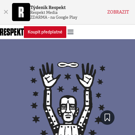
Týdeník Respekt
×
ZOBRAZIT
Respekt Media
ZDARMA - na Google Play
Koupit předplatné