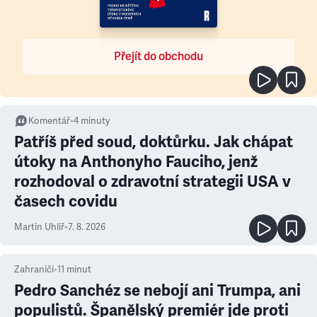
Přejít do obchodu
Komentář
•
4
minuty
Patříš před soud, doktůrku. Jak chápat
útoky na Anthonyho Fauciho, jenž
rozhodoval o zdravotní strategii USA v
časech covidu
Martin Uhlíř
•
7. 8. 2026
Zahraničí
•
11
minut
Pedro Sanchéz se nebojí ani Trumpa, ani
populistů. Španělský premiér jde proti