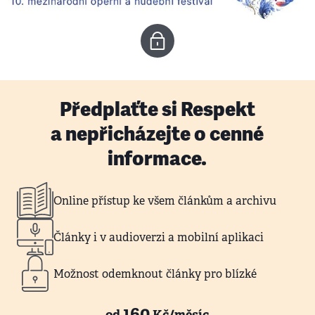
Předplaťte si Respekt
a nepřicházejte o cenné
informace.
Online přístup ke všem článkům a archivu
Články i v audioverzi a mobilní aplikaci
Možnost odemknout články pro blízké
160
od
Kč/měsíc