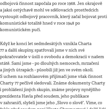
odbojová činnost započala po roce 1968. Jen okrajově
a jaksi ostýchavě mohl ve sdělovacích prostředcích
vystoupit odbojový pracovník, který začal bojovat proti
komunistické totalitě hned v roce 1948 po
komunistickém puči.
Když ke konci let sedmdesátých vznikla Charta
77 a další skupiny, spatřovali jsme v nich své
pokračovatele v úsilí o svobodu a demokracii v našem
státě. Sami jsme - po dlouhých nemocech, mrzačení
a jiných útrapách - působili již jen ve svém okolí.
S uchem na rozhlasovém přijímači jsme však činnost
Charty 77 pečlivě sledovali. Známe dokumenty Charty
i prohlášení jiných skupin, známe projevy nynějšího
prezidenta Havla před soudem, jeho publikace
v zahraničí, slyšeli jsme jeho „Slovo o slově“. Víme, co