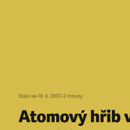
Stalo se
•
18. 6. 2007
•
2
minuty
Atomový hřib 