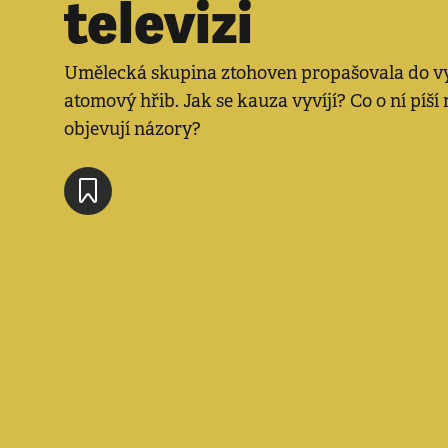
televizi
Umělecká skupina ztohoven propašovala do vy
atomový hřib. Jak se kauza vyvíjí? Co o ní píší 
objevují názory?