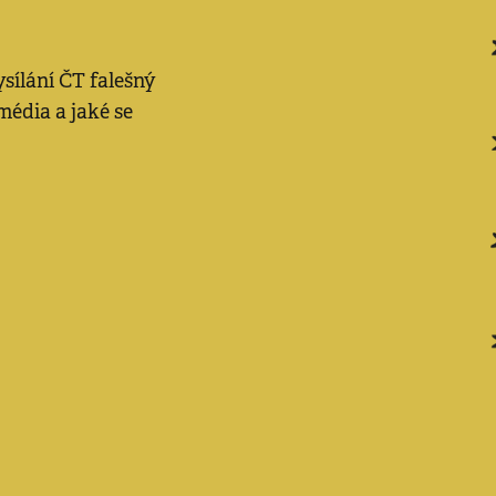
sílání ČT falešný
média a jaké se