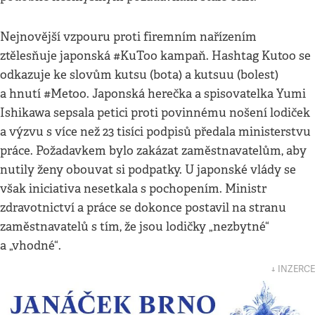
Nejnovější vzpouru proti firemním nařízením
ztělesňuje japonská #KuToo kampaň. Hashtag Kutoo se
odkazuje ke slovům kutsu (bota) a kutsuu (bolest)
a hnutí #Metoo. Japonská herečka a spisovatelka Yumi
Ishikawa sepsala petici proti povinnému nošení lodiček
a výzvu s více než 23 tisíci podpisů předala ministerstvu
práce. Požadavkem bylo zakázat zaměstnavatelům, aby
nutily ženy obouvat si podpatky. U japonské vlády se
však iniciativa nesetkala s pochopením. Ministr
zdravotnictví a práce se dokonce postavil na stranu
zaměstnavatelů s tím, že jsou lodičky „nezbytné“
a „vhodné“.
↓ INZERCE