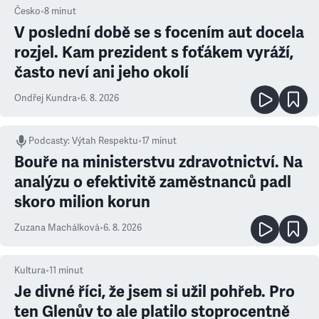
Česko
•
8
minut
V poslední době se s focením aut docela
rozjel. Kam prezident s foťákem vyráží,
často neví ani jeho okolí
Ondřej Kundra
•
6. 8. 2026
Podcasty
:
Výtah Respektu
•
17 minut
Bouře na ministerstvu zdravotnictví. Na
analýzu o efektivitě zaměstnanců padl
skoro milion korun
Zuzana Machálková
•
6. 8. 2026
Kultura
•
11
minut
Je divné říci, že jsem si užil pohřeb. Pro
ten Glenův to ale platilo stoprocentně