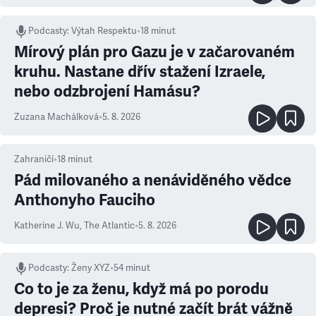
Podcasty
:
Výtah Respektu
•
18 minut
Mírový plán pro Gazu je v začarovaném
kruhu. Nastane dřív stažení Izraele,
nebo odzbrojení Hamásu?
Zuzana Machálková
•
5. 8. 2026
Zahraničí
•
18
minut
Pád milovaného a nenáviděného vědce
Anthonyho Fauciho
Katherine J. Wu
,
The Atlantic
•
5. 8. 2026
Podcasty
:
Ženy XYZ
•
54 minut
Co to je za ženu, když má po porodu
depresi? Proč je nutné začít brát vážně