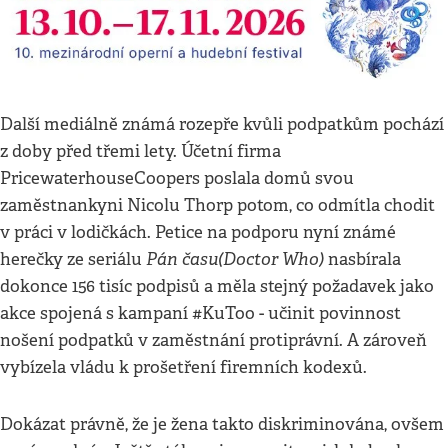
Další mediálně známá rozepře kvůli podpatkům pochází
z doby před třemi lety. Účetní firma
PricewaterhouseCoopers poslala domů svou
zaměstnankyni Nicolu Thorp potom, co odmítla chodit
v práci v lodičkách. Petice na podporu nyní známé
Pán času
(Doctor Who)
herečky ze seriálu
nasbírala
dokonce 156 tisíc podpisů a měla stejný požadavek jako
akce spojená s kampaní #KuToo - učinit povinnost
nošení podpatků v zaměstnání protiprávní. A zároveň
vybízela vládu k prošetření firemních kodexů.
Dokázat právně, že je žena takto diskriminována, ovšem