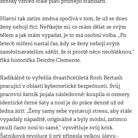
ženský vzhled stále platí přísnější standard.
Hlavní tak zatím změna spočívá v tom, že už se dnes
ženy nebojí říci: Neříkejte mi, co mám dělat se svým
tělem a jak mám vypadat, je to má osobní volba. „Po
letech mlčení nastal čas, kdy se ženy nebojí svým
zaměstnavatelům sdělit, že si prostě něco neobléknou,“
říká historička Deirdre Clemente.
Radikálně to vyřešila dvaatřicetiletá Rosh Bertash
pracující v oblasti kybernetické bezpečnosti. Svůj
pracovní šatník pojala následovně: koupila si osmery
identické černé šaty a nosí je do práce denně už od
ledna 2017. „Ženy samy sebe vystavují stresu, aby stále
vypadaly nápaditě, originálně a byly módní, zatímco
muži často nosí to samé,“ vysvětluje svůj krok.
Šatníková revoluce jí prý přinesla velkou úlevu -