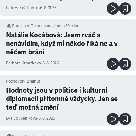
Petr Horký
•
Dublin
•
6. 8. 2026
Podcasty
:
Tekutá společnost
•
39 minut
Natálie Kocábová: Jsem rváč a
nenávidím, když mi někdo říká ne a v
něčem brání
Barbora Kroužková
•
6. 8. 2026
Rozhovor
•
12
minut
Hodnoty jsou v politice i kulturní
diplomacii přítomné vždycky. Jen se
teď možná změní
Eva Soukeníková
•
6. 8. 2026