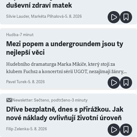
duševní zdraví matek
Silvie Lauder
,
Markéta Plíhalová
•
5. 8. 2026
Hudba
•
7
minut
Mezi popem a undergroundem jsou ty
nejlepší věci
Hudebního dramaturga Marka Mikiče, který stojí za
klubem Fuchs2 a koncertní sérií UGOT, nezajímají žánry,
ale atmosféra
Pavel Turek
•
5. 8. 2026
Newsletter
:
Sečteno, podtrženo
•
3
minuty
Dříve bezplatně, dnes s přirážkou. Jak
nové náklady ovlivňují životní úroveň
Filip Zelenka
•
5. 8. 2026