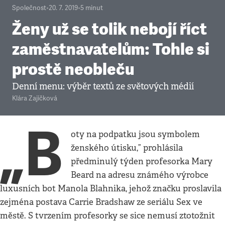
Společnost
•
20. 7. 2019
•
5
minut
Ženy už se tolik nebojí říct
zaměstnavatelům: Tohle si
prostě neobleču
Denní menu: výběr textů ze světových médií
Klára Zajíčková
„B
oty na podpatku jsou symbolem
ženského útisku,” prohlásila
předminulý týden profesorka Mary
Beard na adresu známého výrobce
luxusních bot Manola Blahnika, jehož značku proslavila
zejména postava Carrie Bradshaw ze seriálu Sex ve
městě. S tvrzením profesorky se sice nemusí ztotožnit