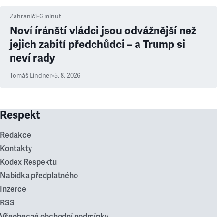
Zahraničí
•
6
minut
Noví íránští vládci jsou odvážnější než
jejich zabití předchůdci – a Trump si
neví rady
Tomáš Lindner
•
5. 8. 2026
Respekt
Redakce
Kontakty
Kodex Respektu
Nabídka předplatného
Inzerce
RSS
Všeobecné obchodní podmínky