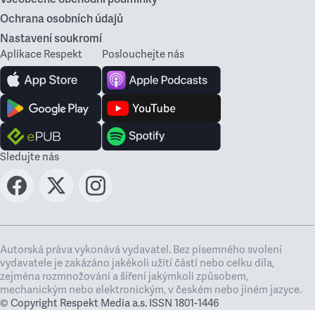
Ochrana osobních údajů
Nastavení soukromí
Aplikace Respekt
Poslouchejte nás
Sledujte nás
Autorská práva vykonává vydavatel. Bez písemného svolení
vydavatele je zakázáno jakékoli užití částí nebo celku díla,
zejména rozmnožování a šíření jakýmkoli způsobem,
mechanickým nebo elektronickým, v českém nebo jiném jazyce.
© Copyright Respekt Media a.s. ISSN 1801-1446