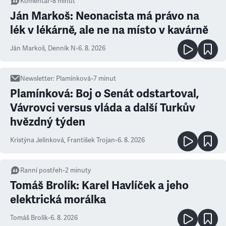
Komentář
•
8
minut
Ján Markoš: Neonacista má právo na
lék v lékárně, ale ne na místo v kavárně
Ján Markoš
,
Denník N
•
6. 8. 2026
Newsletter
:
Plamínková
•
7
minut
Plamínková: Boj o Senát odstartoval,
Vávrovci versus vláda a další Turkův
hvězdný týden
Kristýna Jelínková
,
František Trojan
•
6. 8. 2026
Ranní postřeh
•
2
minuty
Tomáš Brolík: Karel Havlíček a jeho
elektrická morálka
Tomáš Brolík
•
6. 8. 2026