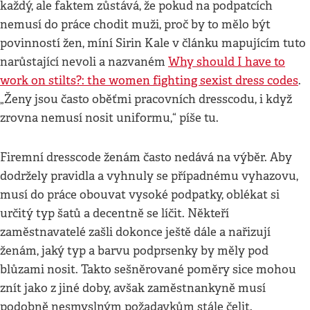
každý, ale faktem zůstává, že pokud na podpatcích
nemusí do práce chodit muži, proč by to mělo být
povinností žen, míní Sirin Kale v článku mapujícím tuto
narůstající nevoli a nazvaném
Why should I have to
work on stilts?: the women fighting sexist dress codes
.
„Ženy jsou často oběťmi pracovních dresscodu, i když
zrovna nemusí nosit uniformu,“ píše tu.
Firemní dresscode ženám často nedává na výběr. Aby
dodržely pravidla a vyhnuly se případnému vyhazovu,
musí do práce obouvat vysoké podpatky, oblékat si
určitý typ šatů a decentně se líčit. Někteří
zaměstnavatelé zašli dokonce ještě dále a nařizují
ženám, jaký typ a barvu podprsenky by měly pod
blůzami nosit. Takto sešněrované poměry sice mohou
znít jako z jiné doby, avšak zaměstnankyně musí
podobně nesmyslným požadavkům stále čelit.