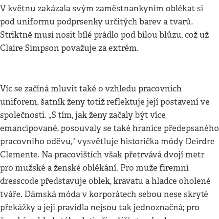
V květnu zakázala svým zaměstnankyním oblékat si
pod uniformu podprsenky určitých barev a tvarů.
Striktně musí nosit bílé prádlo pod bílou blůzu, což už
Claire Simpson považuje za extrém.
Víc se začíná mluvit také o vzhledu pracovních
uniforem, šatník ženy totiž reflektuje její postavení ve
společnosti. „S tím, jak ženy začaly být více
emancipované, posouvaly se také hranice předepsaného
pracovního oděvu,“ vysvětluje historička módy Deirdre
Clemente. Na pracovištích však přetrvává dvojí metr
pro mužské a ženské oblékání. Pro muže firemní
dresscode představuje oblek, kravatu a hladce oholené
tváře. Dámská móda v korporátech sebou nese skryté
překážky a její pravidla nejsou tak jednoznačná; pro