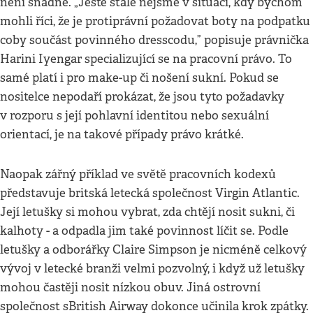
není snadné. „Ještě stále nejsme v situaci, kdy bychom
mohli říci, že je protiprávní požadovat boty na podpatku
coby součást povinného dresscodu,” popisuje právnička
Harini Iyengar specializující se na pracovní právo. To
samé platí i pro make-up či nošení sukní. Pokud se
nositelce nepodaří prokázat, že jsou tyto požadavky
v rozporu s její pohlavní identitou nebo sexuální
orientací, je na takové případy právo krátké.
Naopak zářný příklad ve světě pracovních kodexů
představuje britská letecká společnost Virgin Atlantic.
Její letušky si mohou vybrat, zda chtějí nosit sukni, či
kalhoty - a odpadla jim také povinnost líčit se. Podle
letušky a odborářky Claire Simpson je nicméně celkový
vývoj v letecké branži velmi pozvolný, i když už letušky
mohou častěji nosit nízkou obuv. Jiná ostrovní
společnost sBritish Airway dokonce učinila krok zpátky.