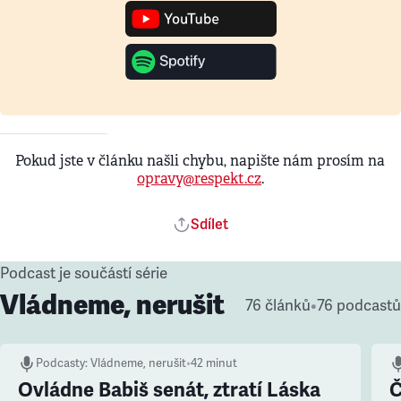
Pokud jste v článku našli chybu, napište nám prosím na
opravy@respekt.cz
.
Sdílet
Podcast je součástí série
Vládneme, nerušit
76 článků
•
76 podcastů
Podcasty
:
Vládneme, nerušit
•
42 minut
Ovládne Babiš senát, ztratí Láska
Č