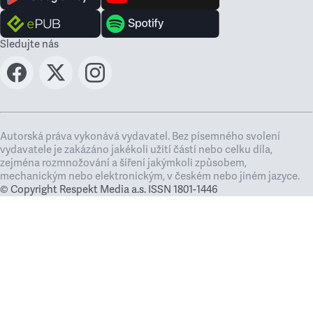
Sledujte nás
Autorská práva vykonává vydavatel. Bez písemného svolení
vydavatele je zakázáno jakékoli užití částí nebo celku díla,
zejména rozmnožování a šíření jakýmkoli způsobem,
mechanickým nebo elektronickým, v českém nebo jiném jazyce.
© Copyright Respekt Media a.s. ISSN 1801-1446