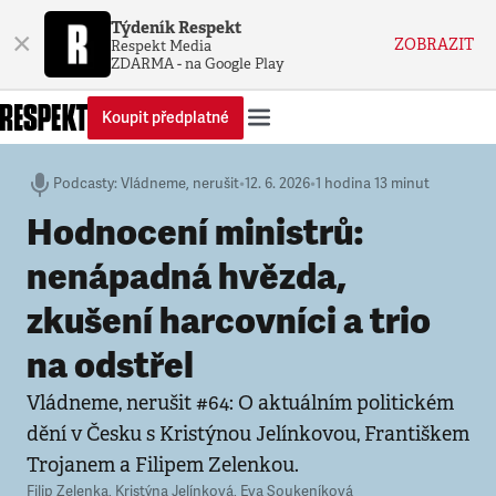
Týdeník Respekt
×
ZOBRAZIT
Respekt Media
ZDARMA - na Google Play
Koupit předplatné
Podcasty
:
Vládneme, nerušit
•
12. 6. 2026
•
1 hodina 13 minut
Hodnocení ministrů:
nenápadná hvězda,
zkušení harcovníci a trio
na odstřel
Vládneme, nerušit #64: O aktuálním politickém
dění v Česku s Kristýnou Jelínkovou, Františkem
Trojanem a Filipem Zelenkou.
Filip Zelenka
,
Kristýna Jelínková
,
Eva Soukeníková