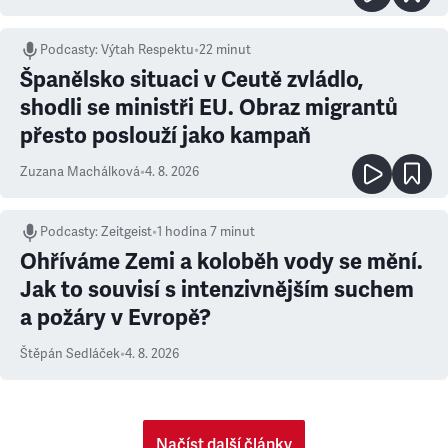
Podcasty
:
Výtah Respektu
•
22 minut
Španělsko situaci v Ceutě zvládlo,
shodli se ministři EU. Obraz migrantů
přesto poslouží jako kampaň
Zuzana Machálková
•
4. 8. 2026
Podcasty
:
Zeitgeist
•
1 hodina 7 minut
Ohříváme Zemi a koloběh vody se mění.
Jak to souvisí s intenzivnějším suchem
a požáry v Evropě?
Štěpán Sedláček
•
4. 8. 2026
Načíst další články