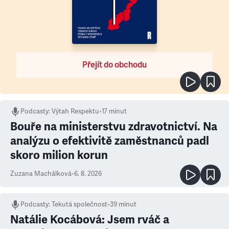
Přejít do obchodu
Podcasty
:
Výtah Respektu
•
17 minut
Bouře na ministerstvu zdravotnictví. Na
analýzu o efektivitě zaměstnanců padl
skoro milion korun
Zuzana Machálková
•
6. 8. 2026
Podcasty
:
Tekutá společnost
•
39 minut
Natálie Kocábová: Jsem rváč a