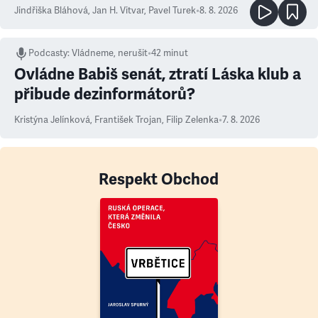
Jindřiška Bláhová
,
Jan H. Vitvar
,
Pavel Turek
•
8. 8. 2026
Podcasty
:
Vládneme, nerušit
•
42 minut
Ovládne Babiš senát, ztratí Láska klub a
přibude dezinformátorů?
Kristýna Jelínková
,
František Trojan
,
Filip Zelenka
•
7. 8. 2026
Respekt Obchod