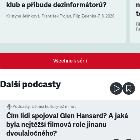
klub a přibude dezinformátorů?
n
t
Kristýna Jelínková
,
František Trojan
,
Filip Zelenka
•
7. 8. 2026
Fi
Fa
Všechno k sérii
Další podcasty
Podcasty
:
Dělníci kultury
•
52 minut
Čím lidi spojoval Glen Hansard? A jaká
byla nejtěžší filmová role jinanu
dvoulaločného?