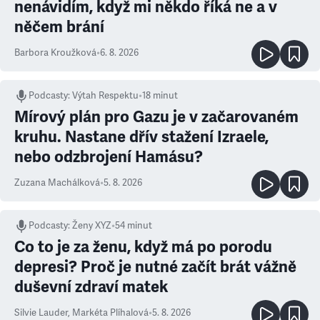
nenávidím, když mi někdo říká ne a v
něčem brání
Barbora Kroužková
•
6. 8. 2026
Podcasty
:
Výtah Respektu
•
18 minut
Mírový plán pro Gazu je v začarovaném
kruhu. Nastane dřív stažení Izraele,
nebo odzbrojení Hamásu?
Zuzana Machálková
•
5. 8. 2026
Podcasty
:
Ženy XYZ
•
54 minut
Co to je za ženu, když má po porodu
depresi? Proč je nutné začít brát vážně
duševní zdraví matek
Silvie Lauder
,
Markéta Plíhalová
•
5. 8. 2026